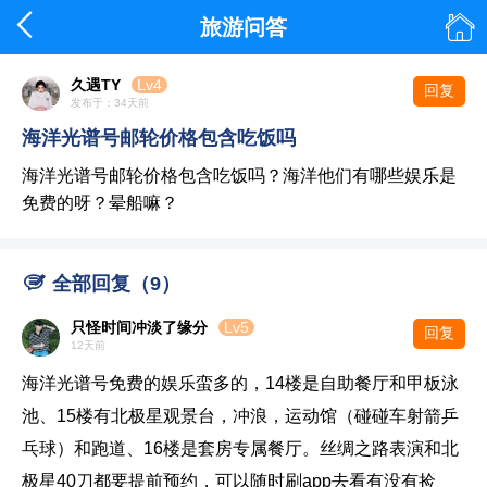


旅游问答
久遇TY
Lv4
回复
发布于：34天前
海洋光谱号邮轮价格包含吃饭吗
海洋光谱号邮轮价格包含吃饭吗？海洋他们有哪些娱乐是
免费的呀？晕船嘛？

全部回复（9）
只怪时间冲淡了缘分
Lv5
回复
12天前
海洋光谱号免费的娱乐蛮多的，14楼是自助餐厅和甲板泳
池、15楼有北极星观景台，冲浪，运动馆（碰碰车射箭乒
乓球）和跑道、16楼是套房专属餐厅。丝绸之路表演和北
极星40刀都要提前预约，可以随时刷app去看有没有捡