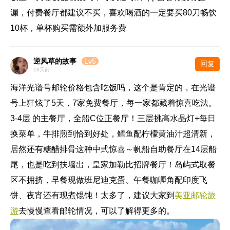
漏，付费餐厅都建议不买，喜欢喝酒的一定要买80刀畅饮
10杯，单杯购买需额外加服务费
逆风草的故事
Lv5
回复
18天前
海洋光谱号邮轮价格包含吃饭吗，这个是肯定的，在光谱
号上狂炫了5天，7家免费餐厅，每一家都藏着惊喜吃法。
3-4层 的主餐厅，全船C位正餐厅！三层挑高水晶灯+每日
换菜单，牛排煎到恰到好处，鳕鱼配柠檬黄油汁超清新，
居然还有糖醋排骨这种中式惊喜～帆船自助餐厅在14层船
尾，也是吃到扶墙出，皇家加勒比招牌餐厅！岛屿式取餐
区不拥挤，早餐现做班尼迪克蛋、午餐咖喱角配印度飞
饼、夜宵还有现煮馄饨！太多了，建议大家到
美亚邮轮旅
游
去慢慢查看邮轮情况，可以了解得更多的。