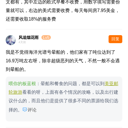
文都有，其中左边的欧式早餐不收费，用数字填写需要份
量就可以，右边的美式需要收费，每天每间房7.95美金，
还需要收取18%的服务费
风追烟花雨
Lv5
回复
4天前
我是不觉得海洋光谱号晕船的，他们家有了吨位达到了
16.9万吨左右呀，除非超级恶列的天气，不然一般不会遇
到晕船的。
喂你的板蓝根
：晕船和餐食的问题，都是可以到
美亚邮
轮旅游
看看的呀，上面有各个情况的攻略，以及出行建
议什么的，而且他们是提供了很多不同的票源给我们选

择的。
评论