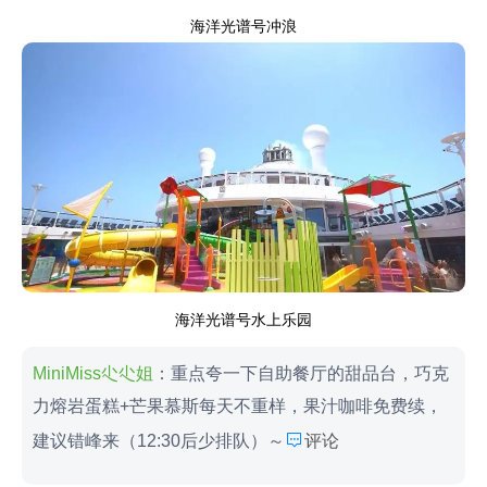
海洋光谱号冲浪
海洋光谱号水上乐园
MiniMiss尐尐姐
：重点夸一下自助餐厅的甜品台，巧克
力熔岩蛋糕+芒果慕斯每天不重样，果汁咖啡免费续，

建议错峰来（12:30后少排队）～
评论