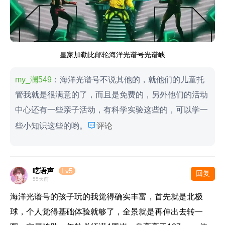
皇家加勒比邮轮海洋光谱号光谱峡
my_澜549
：海洋光谱号不说其他的，就他们的儿童托
管我就是很满意的了，而且是免费的，另外他们的活动
中心还有一些亲子活动，有科学实验这些的，可以学一

些小知识这些的哟。
评论
呓语声
Lv5
回复
55天前
海洋光谱号的孩子玩的我觉得确实丰富，首先就是北极
球，个人觉得基础体验就够了，全景就是再伸出去转一