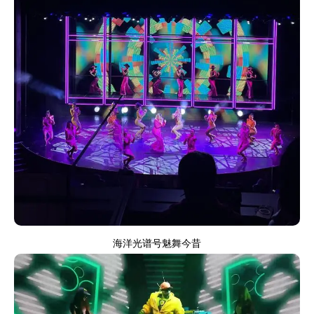
海洋光谱号魅舞今昔