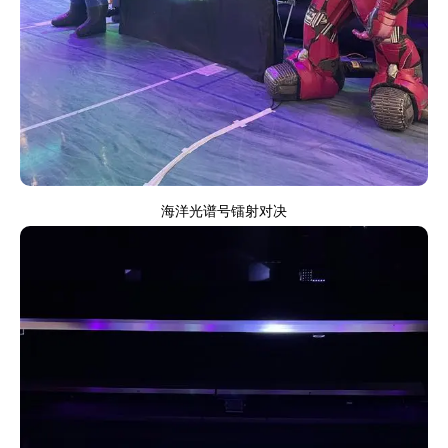
海洋光谱号镭射对决