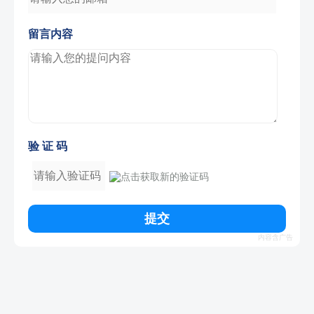
留言内容
验 证 码
提交