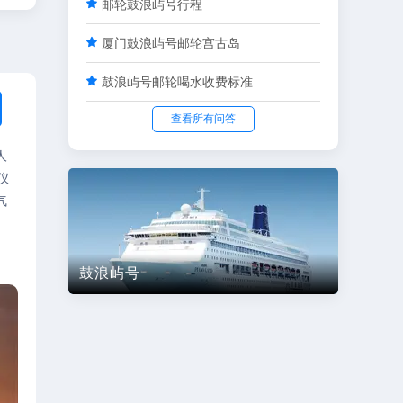

邮轮鼓浪屿号行程

厦门鼓浪屿号邮轮宫古岛

鼓浪屿号邮轮喝水收费标准
查看所有问答
人
仪
气
鼓浪屿号