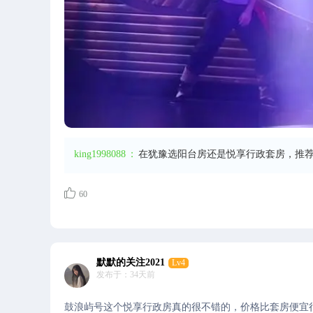
king1998088
：
在犹豫选阳台房还是悦享行政套房，推

60
默默的关注2021
Lv4
发布于：34天前
鼓浪屿号这个悦享行政房真的很不错的，价格比套房便宜很