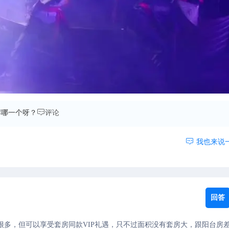

荐哪一个呀？
评论

我也来说
回答
多，但可以享受套房同款VIP礼遇，只不过面积没有套房大，跟阳台房