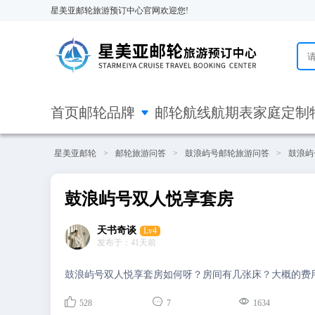
星美亚邮轮旅游预订中心官网欢迎您!

首页
邮轮品牌
邮轮航线
航期表
家庭定制
星美亚邮轮
>
邮轮旅游问答
>
鼓浪屿号邮轮旅游问答
>
鼓浪屿
鼓浪屿号双人悦享套房
天书奇谈
Lv4
发布于：41天前
鼓浪屿号双人悦享套房如何呀？房间有几张床？大概的费



528
7
1634