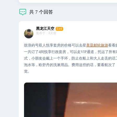

共
7
个回答
黑龙江天空
Lv4
发布于：8天前
鼓浪屿号双人悦享套房的价格可以去星
美亚邮轮旅游
看看
一共订了4间悦享行政套房，可以走VIP通道，托运了所
式，小朋友会戴上一个手环，防止在船上和大人走丢的话
泡水等，欧舒丹的洗漱用品。费用这些的话，要看航次了
觉。