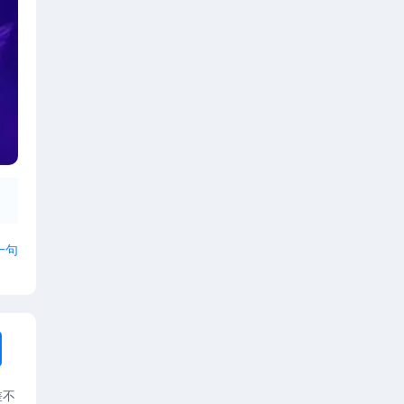
一句
差不