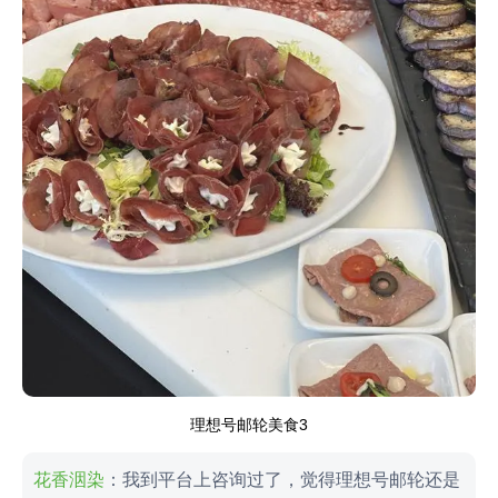
花香洇染
：我到平台上咨询过了，觉得理想号邮轮还是
挺符合我们的预期的，这次是带父母一块邮轮旅行，所
以我们直接预定了理想号邮轮的套房四人间，每个人的

船票价格四千多元，还是很有性价比的。
评论
a342615
：可以住在一个房间就好，我自己再到平台上

咨询，多谢了。
评论
姓名
手机号码