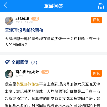


旅游问答
a342615
Lv5
回复
发布于：56天前
天津理想号邮轮票价
天津理想号邮轮票价现在是多少钱一张？在邮轮上有三个
人的房间吗？

全部回复（7）
画在墻上的树叶
Lv4
回复
53天前
我在星
美亚邮轮旅游
平台上查到理想号邮轮六天五晚天津
出发，游玩韩国的航线，人均船票预定价格是二千多一点
起就能预定了。预算够的朋友就直接选套房或阳台房，如
果预算不多的，对房间里视野要求不高的可以选邮轮上最