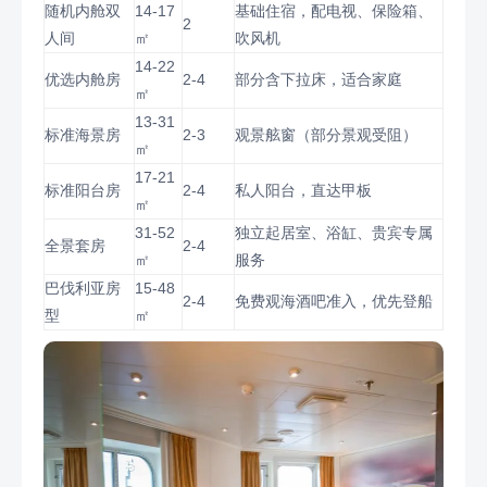
随机内舱双
14-17
基础住宿，配电视、保险箱、
2
人间
㎡
吹风机
14-22
优选内舱房
2-4
部分含下拉床，适合家庭
㎡
13-31
标准海景房
2-3
观景舷窗（部分景观受阻）
㎡
17-21
标准阳台房
2-4
私人阳台，直达甲板
㎡
31-52
独立起居室、浴缸、贵宾专属
全景套房
2-4
㎡
服务
巴伐利亚房
15-48
2-4
免费观海酒吧准入，优先登船
型
㎡