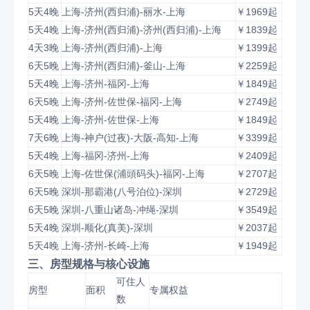
5天4晚
上海-济州(西归浦)-丽水-上海
￥1969起
5天4晚
上海-济州(西归浦)-济州(西归浦)-上海
￥1839起
4天3晚
上海-济州(西归浦)-上海
￥1399起
6天5晚
上海-济州(西归浦)-釜山-上海
￥2259起
5天4晚
上海-济州-福冈-上海
￥1849起
6天5晚
上海-济州-佐世保-福冈-上海
￥2749起
5天4晚
上海-济州-佐世保-上海
￥1849起
7天6晚
上海-神户(过夜)-大阪-高知-上海
￥3399起
5天4晚
上海-福冈-济州-上海
￥2409起
6天5晚
上海-佐世保(浦頭码头)-福冈-上海
￥2707起
6天5晚
深圳-那霸港(八号泊位)-深圳
￥2729起
6天5晚
深圳-八重山诸岛-冲绳-深圳
￥3549起
5天4晚
深圳-顺化(真美)-深圳
￥2037起
5天4晚
上海-济州-长崎-上海
￥1949起
三、房型规格与核心设施
可住人
房型
面积
专属权益
数