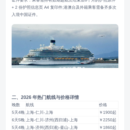
证件要求：乘客需持有效期超航次结束后6个月的护照原件
+ 2 份护照信息页 A4 复印件;港澳台及外籍乘客需备齐多次
入境中国证件。
二、2026 年热门航线与价格详情
晚数
航线
价格
5天4晚
上海-仁川-上海
￥1900起
6天5晚
上海-仁川-济州(西归浦)-上海
￥2250起
5天4晚
上海-济州(西归浦)-釜山-上海
￥1860起