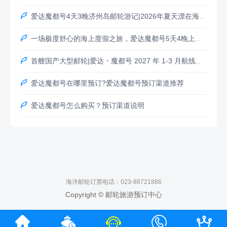

爱达魔都号4天3晚济州岛邮轮游记|2026年夏天漂在海上的治愈短途之旅

一场极度舒心的海上度假之旅，爱达魔都号5天4晚上海-济州(西归浦)-釜山-上海

首艘国产大型邮轮|爱达・魔都号 2027 年 1-3 月航线全新上线，开启海上浪漫旅程

爱达魔都号在哪里预订?爱达魔都号预订渠道推荐

爱达魔都号怎么购买？预订渠道说明
海洋邮轮订票电话：023-88721886
Copyright © 邮轮旅游预订中心




