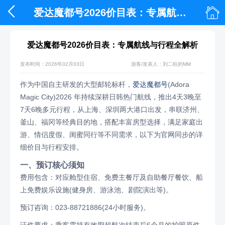


爱达魔都号2026价目表：专属航线与行程全解析
爱达魔都号2026价目表：专属航线与行程全解析
发布时间：2026年02月03日
游客/发表人：刘二柱的MM
作为中国自主研发的大型邮轮标杆，
爱达魔都号
(Adora
Magic City)2026 年持续深耕日韩热门航线，推出4天3晚至
7天6晚多元行程，从上海、深圳两大港口出发，串联济州、
釜山、福冈等经典目的地，搭配丰富房型选择，满足家庭出
游、情侣度假、闺蜜同行等不同需求，以下为官网同步的详
细价目与行程安排。
一、预订核心须知
费用包含：对应舱型住宿、免费主餐厅及自助餐厅餐饮、船
上免费娱乐设施(健身房、游泳池、剧院演出等)。
预订咨询：023-88721886(24小时服务)。