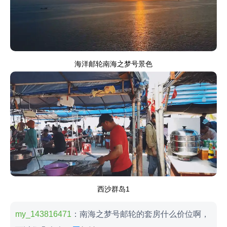
海洋邮轮南海之梦号景色
西沙群岛1
my_143816471
：南海之梦号邮轮的套房什么价位啊，