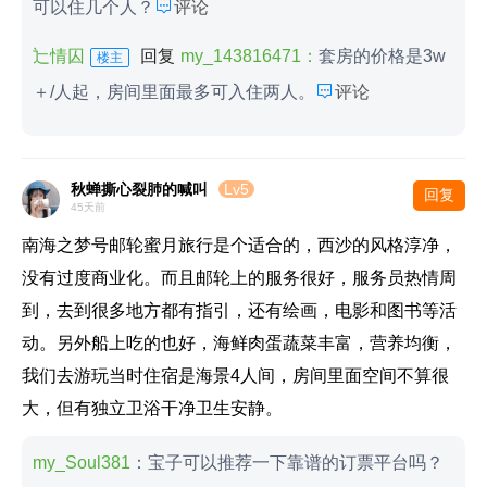

可以住几个人？
评论
辷情囚
回复
my_143816471：
套房的价格是3w
楼主

＋/人起，房间里面最多可入住两人。
评论
秋蝉撕心裂肺的喊叫
Lv5
回复
45天前
南海之梦号邮轮蜜月旅行是个适合的，西沙的风格淳净，
没有过度商业化。而且邮轮上的服务很好，服务员热情周
到，去到很多地方都有指引，还有绘画，电影和图书等活
动。另外船上吃的也好，海鲜肉蛋蔬菜丰富，营养均衡，
我们去游玩当时住宿是海景4人间，房间里面空间不算很
大，但有独立卫浴干净卫生安静。
my_Soul381
：宝子可以推荐一下靠谱的订票平台吗？