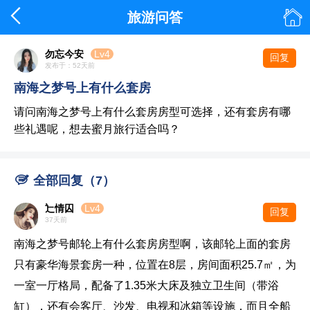


旅游问答
勿忘今安
Lv4
回复
发布于：52天前
南海之梦号上有什么套房
请问南海之梦号上有什么套房房型可选择，还有套房有哪
些礼遇呢，想去蜜月旅行适合吗？

全部回复（7）
辷情囚
Lv4
回复
37天前
南海之梦号邮轮上有什么套房房型啊，该邮轮上面的套房
只有豪华海景套房一种，位置在8层，房间面积25.7㎡，为
一室一厅格局，配备了1.35米大床及独立卫生间（带浴
缸），还有会客厅、沙发、电视和冰箱等设施，而且全船