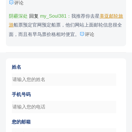

评论
阴霾深处
回复
my_Soul381：
我推荐你去星
美亚邮轮旅
游
船票预定官网预定船票，他们网站上面邮轮信息很全

面，而且有早鸟票价格相对便宜。
评论
姓名
手机号码
您的邮箱