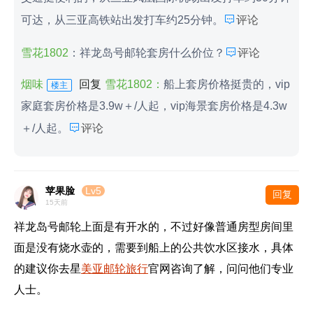

可达，从三亚高铁站出发打车约25分钟。
评论

雪花1802
：祥龙岛号邮轮套房什么价位？
评论
烟味
回复
雪花1802：
船上套房价格挺贵的，vip
楼主
家庭套房价格是3.9w＋/人起，vip海景套房价格是4.3w

＋/人起。
评论
苹果脸
Lv5
回复
15天前
祥龙岛号邮轮上面是有开水的，不过好像普通房型房间里
面是没有烧水壶的，需要到船上的公共饮水区接水，具体
的建议你去星
美亚邮轮旅行
官网咨询了解，问问他们专业
人士。