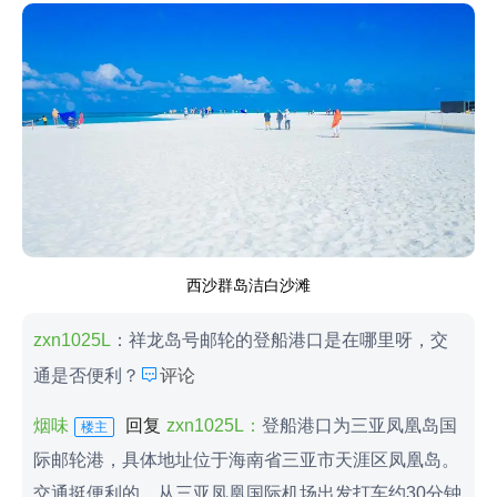
西沙群岛洁白沙滩
zxn1025L
：祥龙岛号邮轮的登船港口是在哪里呀，交

通是否便利？
评论
烟味
回复
zxn1025L：
登船港口为三亚凤凰岛国
楼主
际邮轮港，具体地址位于海南省三亚市天涯区凤凰岛。
交通挺便利的，从三亚凤凰国际机场出发打车约30分钟