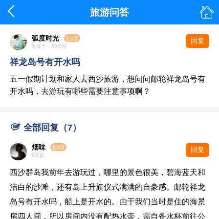


旅游问答
弧度时光
Lv3
回复
发布于：59天前
祥龙岛号有开水吗
五一假期计划和家人去西沙旅游，想问问邮轮祥龙岛号有
开水吗，去游玩有哪些需要注意事项啊？

全部回复（7）
烟味
Lv3
回复
8天前
西沙群岛我前年去游玩过，哪里的景色很美，碧海蓝天和
洁白的沙滩，还有岛上升旗仪式满满的自豪感。邮轮祥龙
岛号有开水吗，船上是开水的。由于我们当时是住的海景
房四人间，所以房间内没有配热水壶，需自备水杯前往公