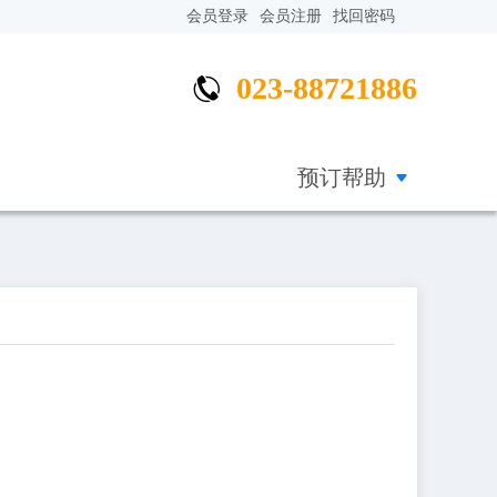
会员登录
会员注册
找回密码
023-88721886


预订帮助