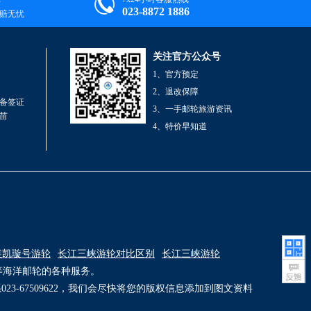

023-8872 1886
退赔无忧
关注官方公众号
1、官方预定
2、退改保障
备签证
3、一手邮轮旅游资讯
苗
4、特价早知道
维凯璇号游轮
长江三峡游轮对比区别
长江三峡游轮
等海洋邮轮的各种服务。
67509622，我们会尽快将您的版权信息添加到图文资料