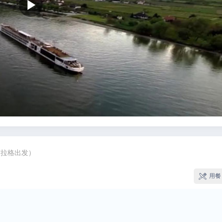
布拉格出发）
用餐
