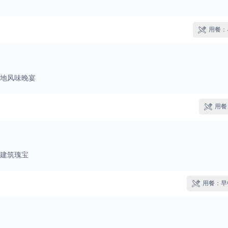
用餐：

地风味晚宴
用餐

建筑瑰宝
用餐：早
