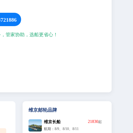
21886
 >>
日光甲板
全部玩乐 
务，管家协助，选船更省心！
推出
日光甲板位于游轮的顶层。您可以倚着栏杆，眺望两岸美景
西美
身边缓缓划过，也可以躺在躺椅上用您舒适的姿态尽情享受
.您可
光的沐浴和微风的轻抚。或在散步道上随意走走，呼吸新鲜
即
气。如果想运动起来，你也可以在一侧的高尔夫推杆练习区
餐期
情挥杆。值得一提的是我们的随船有机香料园。当厨房中的
草用完之后，大厨可以上楼直接采摘最新鲜的香草。你也可
在这里欣赏到香草的芬芳，感受生命的活力。
维京邮轮品牌
21830
维京长船
起
航期：8/9、8/10、8/11