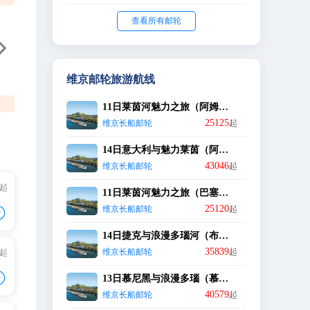
查看所有邮轮

维京邮轮旅游航线
11日莱茵河魅力之旅（阿姆斯特丹出发）
25125
维京长船邮轮
起
14日意大利与魅力莱茵（阿姆斯特丹出发）
43046
维京长船邮轮
起
/起
11日莱茵河魅力之旅（巴塞尔出发）

25120
维京长船邮轮
起
14日捷克与浪漫多瑙河（布拉格出发）
35839
维京长船邮轮
起
/起

+
13⽇慕尼⿊与浪漫多瑙（慕尼黑出发）
40579
维京长船邮轮
起