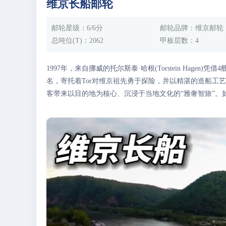
维京长船邮轮
维京签证套餐B
维京签证套餐B
该套餐赠送环球通旅行意外险，适用于 71 周岁（含）-85
该套餐赠送环球通旅行意外险，适用于 71 周岁（含）-85
邮轮星级
：6/6分
邮轮品牌
：维京邮轮
总吨位(T)
：2062
甲板层数
：4
1997年，来自挪威的托尔斯泰·哈根(Torstein Hagen)
名，寄托着Tor对维京祖先勇于探险，并以精湛的造船工
客带来以目的地为核心、沉浸于当地文化的“雅奢智旅”。如
洲，是国际游轮业内的中小型游轮代表品牌。公司的运营
及北京设有分公司及办事处。
2016年，维京游轮正式进军中国市场，开启了首个以中
上餐饮、岸上行程等，都以中国旅客的习惯及偏好定制，
的“雅奢”欧洲之旅。随着我们的移动精品酒店——维京长