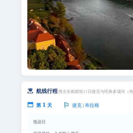

航线行程
维京长船邮轮11日捷克与经典多瑙河（
1


第
天
捷克 | 布拉格
抵达日