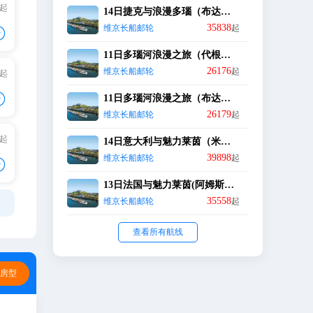
/起
14日捷克与浪漫多瑙（布达佩斯-代根多夫-布拉格）
+
35838

维京长船邮轮
起
+
11日多瑙河浪漫之旅（代根多夫出发）
26176
维京长船邮轮
起
/起
+
+

11日多瑙河浪漫之旅（布达佩斯出发）
+
26179
维京长船邮轮
起
/起
14日意大利与魅力莱茵（米兰出发）
+
+
+
39898
维京长船邮轮
起

+
13日法国与魅力莱茵(阿姆斯特丹出发)
35558
维京长船邮轮
起
+
+
+
查看所有航线
择房型
+
+