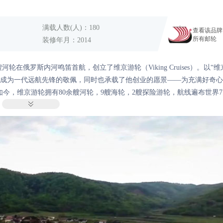
 周岁（含）的客人，人均单价
 周岁（含）的客人，人均单价
-
0
间
￥
/人
-
0
间
￥
/人
满载人数(人)
：180
查看该品牌
所有邮轮
装修年月
：2014
凭借4艘河轮在俄罗斯内河鸣笛首航，创立了维京游轮（Viking Cruises）。以“维
艺成为一代远航先锋的敬佩，同时也承载了他创业的愿景——为充满好奇
今，维京游轮拥有80余艘河轮，9艘海轮，2艘探险游轮，航线遍布世界7

总部设于瑞士巴塞尔，并在美国洛杉矶、英国伦敦、澳大利亚悉尼、中国
文服务运营的欧洲内河游轮之旅。除了语言，整个宾客体验──包括客房设
让他们从此有了“探享”欧洲的新方式——一种更优雅舒适、更深入当地人
船，您旅途中的“家外之家”，感受随波而至的原味欧洲。