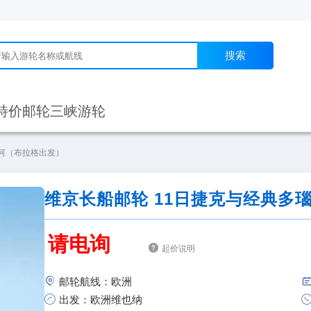
搜索
特价邮轮
三峡游轮
瑙河（布拉格出发）
维京长船邮轮 11日捷克与经典多
请电询

起价说明

邮轮航线：欧洲

出发：欧洲维也纳