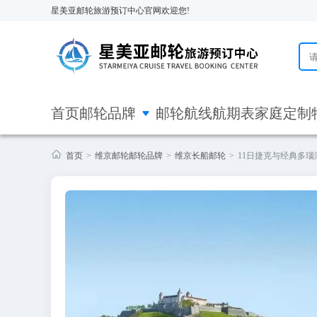
星美亚邮轮旅游预订中心官网欢迎您!

首页
邮轮品牌
邮轮航线
航期表
家庭定制

首页
>
维京邮轮邮轮品牌
>
维京长船邮轮
>
11日捷克与经典多