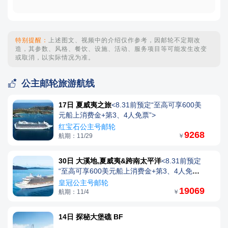
特别提醒：
上述图文、视频中的介绍仅作参考，因邮轮不定期改
造，其参数、风格、餐饮、设施、活动、服务项目等可能发生改变
或取消，以实际情况为准。

公主邮轮旅游航线
17日 夏威夷之旅
<8.31前预定“至高可享600美
元船上消费金+第3、4人免票”>
红宝石公主号邮轮
9268
航期：11/29
￥
30日 大溪地,夏威夷&跨南太平洋
<8.31前预定
“至高可享600美元船上消费金+第3、4人免票”
>
皇冠公主号邮轮
19069
航期：11/4
￥
14日 探秘大堡礁 BF