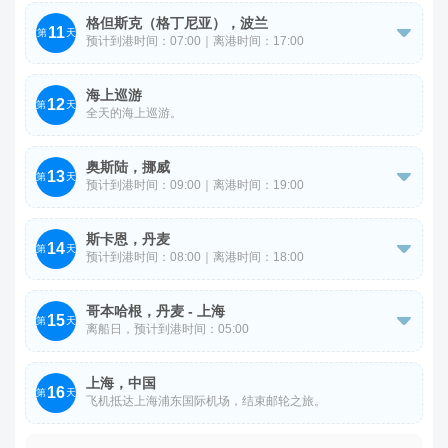
【库尔斯沙嘴】-【克莱佩达老城区】-【克莱佩达城堡】。
格但斯克（格丁尼亚），波兰
11

第
天
预计到港时间：07:00｜离港时间：17:00
【海神喷泉】-【二战博物馆】（入内参观）-【索波特木制
海上巡游
12
码头】-【科修丘斯科广场】
第
天
全天的海上巡游。
奥斯陆，挪威
13

第
天
预计到港时间：09:00｜离港时间：19:00
【维格兰雕塑公园】（入内）-【阿克斯胡斯城堡】（外
斯卡恩，丹麦
14
观）-【奥斯陆市政厅广场】（外观）

第
天
预计到港时间：08:00｜离港时间：18:00
【安克尔斯故居】（外观）-【斯卡恩教堂】（外观），行
哥本哈根，丹麦 - 上海
15
程结束后返回码头。

第
天
离船日，预计到港时间：05:00
参考航班：
上海，中国
16
第
天
飞机抵达上海浦东国际机场，结束邮轮之旅。
QR160 丹麦哥本哈根 卡塔尔多哈 1600 2300
QR870 卡塔尔多哈 上海浦东 0215 1620+1