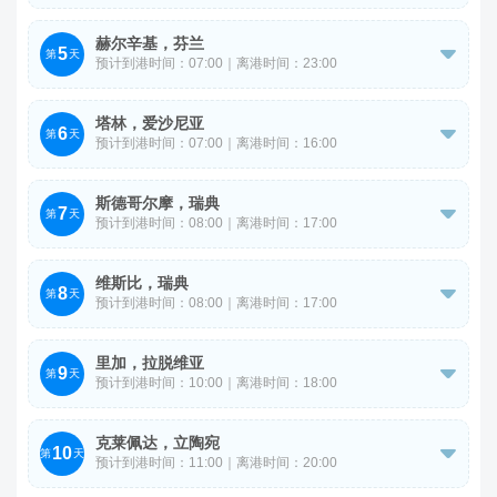
中午时分，我们将前往哥本哈根邮轮码头，在领队的协助下
办理登船手续。
赫尔辛基，芬兰
5

第
天
预计到港时间：07:00｜离港时间：23:00
【伴侣岛】-【议会广场】-【西贝流斯纪念碑拍照留念】-
塔林，爱沙尼亚
6
【岩石教堂】（入内参观）-【奥林匹克体育馆】

第
天
预计到港时间：07:00｜离港时间：16:00
【歌谣祭广场】-【古城】-【市政厅广场】
斯德哥尔摩，瑞典
7

第
天
预计到港时间：08:00｜离港时间：17:00
【市政厅】（入内参观）-【蓝殿】-【金殿】-【格姆拉斯
维斯比，瑞典
8
坦】-【瑞典皇宫】（外观）-【峡湾街观景台】，之后返回

第
天
预计到港时间：08:00｜离港时间：17:00
邮轮。
【阿尔梅达伦公园】（入内参观）-【维斯比城墙】，行程
里加，拉脱维亚
9
结束后返回邮轮。

第
天
预计到港时间：10:00｜离港时间：18:00
【杜姆广场】-【里加主教堂】-【自由纪念碑】。
克莱佩达，立陶宛
10

第
天
预计到港时间：11:00｜离港时间：20:00