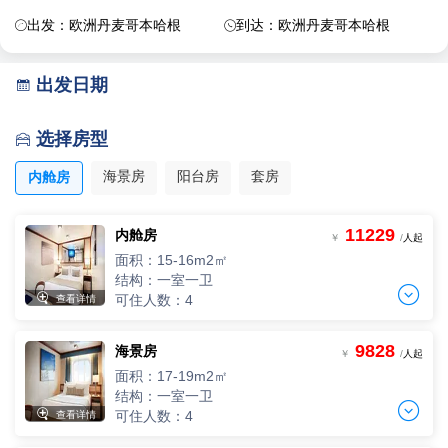
出发：欧洲丹麦哥本哈根
到达：欧洲丹麦哥本哈根


出发日期

选择房型

海景房
阳台房
套房
内舱房
11229
内舱房
￥
/
人起
面积：15-16m2㎡
结构：一室一卫


可住人数：4
查看详情
9828
海景房
两人间
￥
/
人起
2人，人均单价
面积：17-19m2㎡
-
+
间
0
￥
/人
结构：一室一卫


可住人数：4
查看详情
三人间