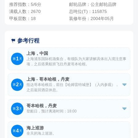
-
+
间
0
￥
/人
推荐指数：5/6分
邮轮品牌：公主邮轮品牌
满载人数：2670
总吨位(T)：115875
甲板层数：18
装修年份：2004年05月
参考行程

上海，中国
1
上海浦东国际机场集合，有领队为大家讲解具体出入境注意事
第
天
项，之后搭乘航班飞往丹麦哥本哈根。
上海 - 哥本哈根，丹麦
2

抵达哥本哈根后，前往【哈姆雷特城堡】（入内参观），
第
天
之后返回酒店休息。
参考航班：
哥本哈根，丹麦
3

第
天
登船日，预计离港时间：18:00
QR871 上海浦东 卡塔尔多哈 0035 0510
QR159 卡塔尔多哈 丹麦哥本哈根 0840 1405
【克里斯蒂安宫】(外观)-【畅游美人鱼雕像】-【阿美琳
海上巡游
4
堡】(外观)-【新港运河徒步区】-【市政厅广场】
第
天
全天的海上巡游。