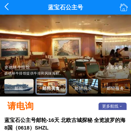


蓝宝石公主号
公主邮轮·蓝宝石公主号
史德林牛排馆
健身中心
全部美食 >
全部玩乐 >
详情 >
客服中心
全部服务 >
史德林牛排馆提供牛排和风味海鲜。
邮轮
邮轮美食
邮轮玩乐
邮轮服务
请电询
更多航线

蓝宝石公主号邮轮-16天 北欧古城探秘 全览波罗的海
8国（0618）SHZL