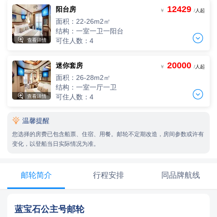
3人，人均单价
12429
阳台房
两人间
-
+
￥
/
人起
间
0
￥
/人
2人，人均单价
面积：22-26m2㎡
-
+
间
0
￥
/人
结构：一室一卫一阳台
四人间


可住人数：4
查看详情
4人，人均单价
三人间
-
+
间
0
￥
/人
3人，人均单价
20000
迷你套房
两人间
-
+
￥
/
人起
间
0
￥
/人
2人，人均单价
面积：26-28m2㎡
-
+
间
0
￥
/人
结构：一室一厅一卫
四人间


可住人数：4
查看详情
4人，人均单价
三人间
-
+
间
0
￥
/人
3人，人均单价

温馨提醒
两人间
-
+
间
0
￥
/人
2人，人均单价
您选择的房费已包含船票、住宿、用餐。邮轮不定期改造，房间参数或许有
-
+
间
0
￥
/人
变化，以登船当日实际情况为准。
四人间
4人，人均单价
三人间
-
+
间
0
￥
/人
3人，人均单价
邮轮简介
行程安排
同品牌航线
-
+
间
0
￥
/人
四人间
蓝宝石公主号邮轮
4人，人均单价