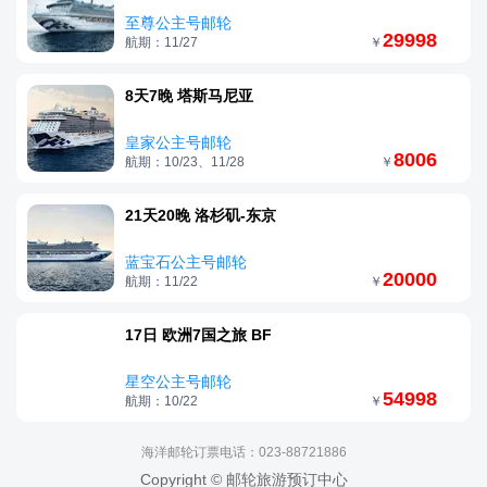
至尊公主号邮轮
29998
航期：11/27
￥
8天7晚 塔斯马尼亚
皇家公主号邮轮
8006
航期：10/23、11/28
￥
21天20晚 洛杉矶-东京
蓝宝石公主号邮轮
20000
航期：11/22
￥
17日 欧洲7国之旅 BF
星空公主号邮轮
54998
航期：10/22
￥
海洋邮轮订票电话：023-88721886
Copyright © 邮轮旅游预订中心