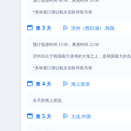
预计抵港时间 08:00，离港时间 18:00
*具体港口请以航次实际停靠为准
3


第
天
济州（西归浦）,韩国
预计抵港时间 13:00，离港时间 22:00
济州岛位于韩国南方清净的大海之上，是韩国最大的岛
*具体港口请以航次实际停靠为准
4


第
天
海上巡游
全天的海上巡游。
5


第
天
大连,中国