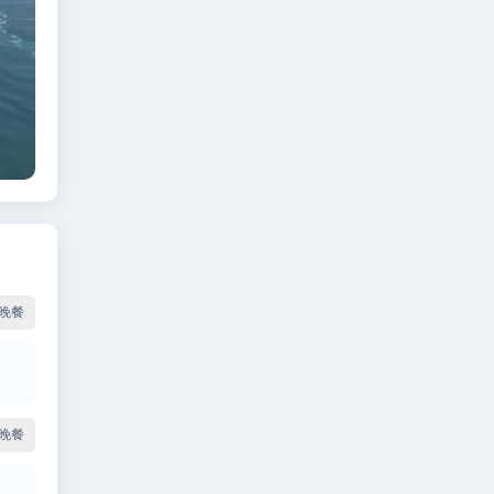
晚餐
晚餐