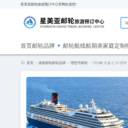
星美亚邮轮旅游预订中心官网欢迎您!

首页
邮轮品牌
邮轮航线
航期表
家庭定制

首页
>
成真邮轮邮轮品牌
>
理想号邮轮
>
5天4晚 大连-仁川-济