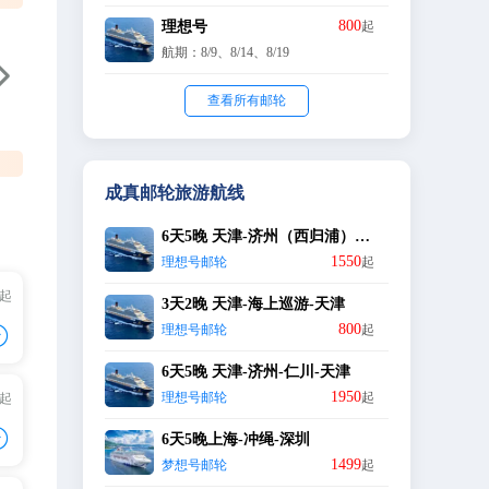
800
理想号
起
航期：8/9、8/14、8/19

查看所有邮轮
成真邮轮旅游航线
6天5晚 天津-济州（西归浦）-仁川-天津
1550
理想号邮轮
起
/起
3天2晚 天津-海上巡游-天津

800
理想号邮轮
起
6天5晚 天津-济州-仁川-天津
1950
理想号邮轮
起
/起

+
6天5晚上海-冲绳-深圳
1499
梦想号邮轮
起