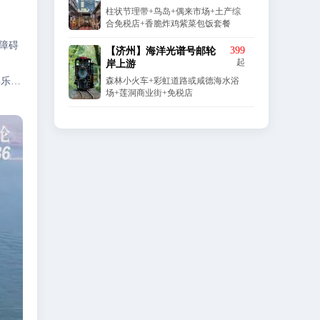
柱状节理带+鸟岛+偶来市场+土产综
合免税店+香脆炸鸡紫菜包饭套餐
无障碍
399
【济州】海洋光谱号邮轮
起
岸上游
俱乐部
森林小火车+彩虹道路或咸德海水浴
场+莲洞商业街+免税店
室外慢
拥