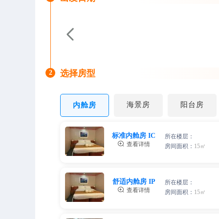

选择房型
2
海景房
阳台房
内舱房
标准内舱房 IC
所在楼层：

查看详情
房间面积：
15㎡
两人间
舒适内舱房 IP
所在楼层：
2人入住，人均单价

查看详情
房间面积：
15㎡