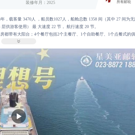
所有邮轮
装修年月
：2025
，载客量 3470人 ，船员数1027人，船舱总数 1358 间（其中 27 间为
13 层供游客使用） 最 大速度 22 节， 航行速度 20 节。
间套房都带有大阳台；4个餐厅包括2个主餐厅、1个自助餐厅、1个点餐式的

池，6个水流按摩浴缸和1个跨越3层甲板的滑水道，1个综合运动场，1个
设有健身房、水疗室、桑拿浴室；1个跨越了3层甲板的剧场拥有1370个座位，
儿童游乐室、儿童充气水池等设施。