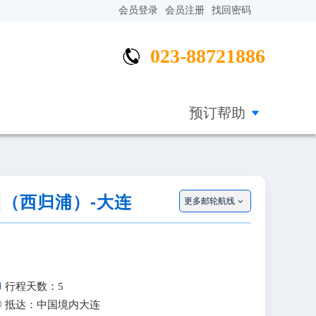
会员登录
会员注册
找回密码
023-88721886


预订帮助
州（西归浦）-大连
更多邮轮航线


行程天数：5

抵达：中国境内大连