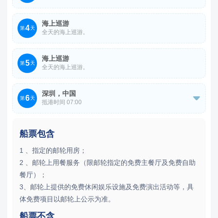
码头地址：请以航次实际停靠为准
海上巡游
4
第
天
全天的海上巡游。
海上巡游
5
第
天
全天的海上巡游。
深圳，中国
6

第
天
抵港时间 07:00
欢迎回到深圳，本次邮轮旅行即将结束，请收拾好您的随身
船票包含
行李，办理离船手续，期待与您再次相遇。
1 、指定的邮轮用房；
码头地址：深圳市南山区海运路1号
2 、邮轮上用餐服务（限邮轮指定的免费主餐厅及免费自助
餐厅）；
3、邮轮上提供的免费休闲娱乐设施及免费演出活动等，具
体免费项目以邮轮上公示为准。
船票不含