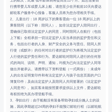
上的航次，此最 低年龄限制将提高至12个月。如您需要自
行携带婴儿车或婴儿床上船，请您至少在开航前10天向爱达
邮轮客户服务中心报备，客服人员将为您办理相关手续。
2、儿童出行：18 周岁以下的乘客需由一位 18 周岁以上的
乘客陪同（以下称：陪同人）。如非法定监护人陪同出行，
需确保已取得法定监护人的同意，同时陪同人在航行（包括
上下船）全程承担一切法定监护人应当承担的监护责任和义
务，包括出行者的人身、财产安全的义务与责任。陪同人所
行使（或默许）的任何对出行者的监护行为将视为法定监护
人行使的监护责任和行为。爱达邮轮对陪同人进行的任何形
式的询问、说明、声明、通知，均视为已向法定监护人同等
做出并被承认。请携带以下资料登船（一式两份）：未成年
人的出生证明复印件和有法定监护人与孩子信息页面的户口
簿复印件；及由法定监护人及陪同人共同签署的《法定监护
人同意书》。如宾客未能按照要求提供以上文件，爱达邮轮
有权拒绝为其办理登船手续。
3、孕妇出行：由于船舶没有装备帮助孕妇或分娩人士的设
施，因此孕期超过24周的孕妇不能预订邮轮行程（以邮轮航