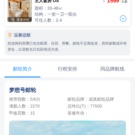
1599
主人套房 OS
两人间
-
+
￥
/
人起
间
0
￥
/人
2人入住，人均单价
面积：33-48㎡
-
+
间
0
￥
/人
结构：一室一卫一阳台
四人间


可住人数：2-4
查看详情
4人入住，人均单价
三人间
-
+
间
0
￥
/人
3人入住，人均单价

温馨提醒
两人间
-
+
间
0
￥
/人
2人入住，人均单价
您选择的房费已包含船票、住宿、用餐。邮轮不定期改造，房间参数或许有
-
+
间
0
￥
/人
变化，以登船当日实际情况为准。
四人间
4人入住，人均单价
三人间
-
+
间
0
￥
/人
3人入住，人均单价
邮轮简介
行程安排
同品牌航线
-
+
间
0
￥
/人
四人间
梦想号邮轮
4人入住，人均单价
-
+
间
0
￥
/人
推荐指数：5/6分
邮轮品牌：成真邮轮品牌
满载人数：2270
总吨位(T)：77500
甲板层数：15
装修年份：