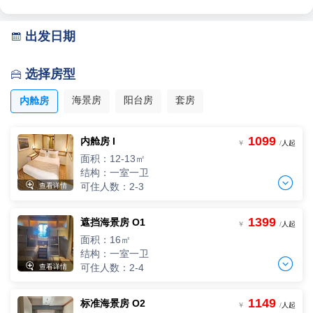
出发日期

选择房型

海景房
阳台房
套房
内舱房
1099
内舱房 I
￥
/
人起
面积：12-13㎡
结构：一室一卫


可住人数：2-3
查看详情
1399
遮挡海景房 O1
两人间
￥
/
人起
2人入住，人均单价
面积：16㎡
-
+
间
0
￥
/人
结构：一室一卫


可住人数：2-4
查看详情
三人间
3人入住，人均单价
1149
标准海景房 O2
两人间
-
+
￥
/
人起
间
0
￥
/人