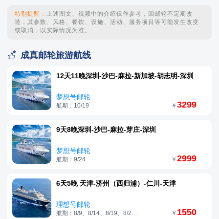
特别提醒：
上述图文、视频中的介绍仅作参考，因邮轮不定期改
造，其参数、风格、餐饮、设施、活动、服务项目等可能发生改变
或取消，以实际情况为准。

成真邮轮旅游航线
12天11晚深圳-沙巴-麻拉-新加坡-胡志明-深圳
梦想号邮轮
3299
航期：10/19
￥
9天8晚深圳-沙巴-麻拉-芽庄-深圳
梦想号邮轮
2999
航期：9/24
￥
6天5晚 天津-济州（西归浦）-仁川-天津
理想号邮轮
1550
航期：8/9、8/14、8/19、8/24、9/2
￥