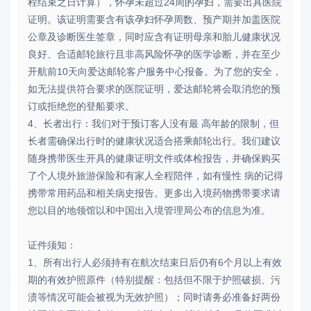
程结束之日计算），怀孕未超过24周的孕妇，需要出具医院
证明。该证明需要含有该孕妇怀孕周数、预产期并加盖医院
公章及诊断医生签章，同时应含有证明母亲和胎儿健康状况
良好、合适邮轮旅行且非高风险怀孕的医学诊断，并在至少
开航前10天向爱达邮轮客户服务中心报备。为了您的安全，
如无法提供符合要求的医院证明，爱达邮轮将会取消您的预
订或拒绝您的登船要求。
4、长者出行：我们对于预订客人没有最 高年龄的限制，但
长者需确保出行时的健康状况适合搭乘邮轮出行。我们建议
随身携带医生开具的健康证明文件或体检报告，并确保购买
了个人境外旅游保险和有家人全程陪伴，如有慢性 病的记得
携带常用药品和相关病史报告。更多出入境药物携带要求请
您以目的地领馆以和中国出入境管理局公布的信息为准。
证件须知：
1、所有出行人必须持有在航次结束日后仍有6个月以上有效
期的有效护照原件（特别提醒：包括但不限于护照破损、污
渍等情况可能会被视为无效护照）；同时请务必准备好两份