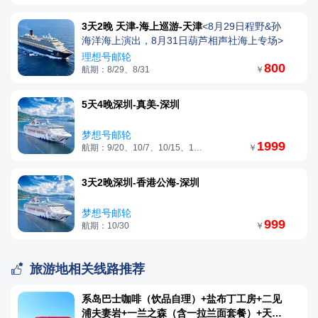
3天2晚 天津-海上巡游-天津
<8月29日程野&孙
海洋海上演出，8月31日葫芦相声社海上专场>
理想号邮轮
800
航期：8/29、8/31
￥
5天4晚深圳-真美-深圳
梦想号邮轮
1999
航期：9/20、10/7、10/15、11/1
￥
3天2晚深圳-香港公海-深圳
梦想号邮轮
999
航期：10/30
￥

旅游地相关线路推荐
系岛巴士咖啡（饮品自理）+盐布丁工房+二见
浦夫妻岩+一兰之森（含一拉兰面套餐）+天神