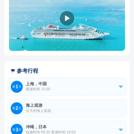
参考行程

上海，中国
1

第
天
离港时间 15:00
欢迎来到上海吴淞口国际邮轮码头，您需办理行李托运及登
海上巡游
2
船手续，通过安检与海关后，使用房卡登船，即可开启海上
第
天
全天的海上巡游。
邮轮之旅。
码头地址：上海吴淞口国际邮轮码头 上海市宝山区吴淞口
冲绳，日本
3

第
天
抵港时间 08:30 离港时间 19:00
宝杨路1号