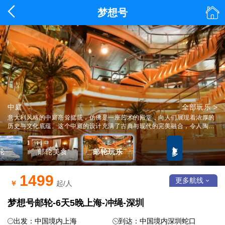


梦想号
海韵阁
中庭
全部美食 >
全部玩乐 >
成真邮轮·梦想号
详情 >
意大利风格的中庭高耸挺拔，仿佛是一座艺术的殿堂，向人们展现着浓厚的
历史与文化底蕴。这个中庭的设计充满了古典与现代的完美融合，令人陶醉
其中。
更多

轮
邮轮美食
邮轮玩乐
1499
更多航线

￥
起/人
梦想号邮轮-6天5晚上海-冲绳-深圳
出发：中国境内上海
到达：中国境内深圳蛇口

