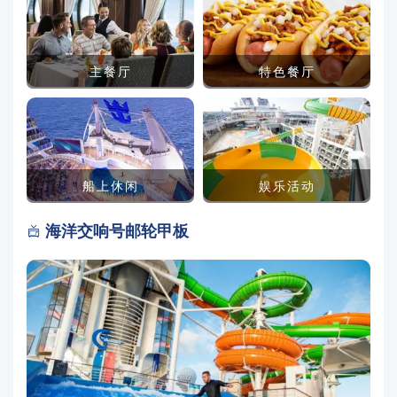
主餐厅
特色餐厅
船上休闲
娱乐活动
海洋交响号邮轮甲板
