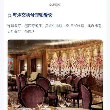
皇家剧院
海洋交响号邮轮餐饮

海鲜餐厅、墨西哥餐厅、美式牛排馆、泉·日式料理、奥利弗意
大利餐厅、仙境坊