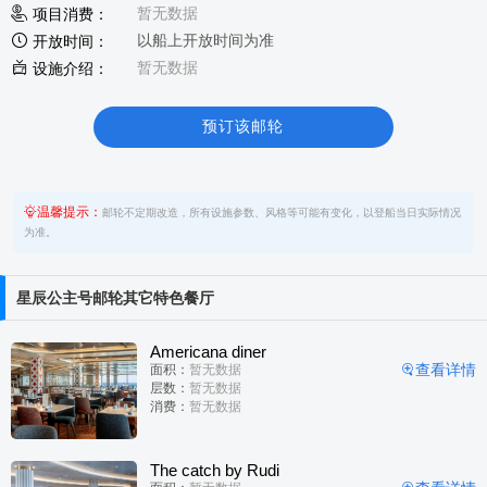

暂无数据
项目消费：

以船上开放时间为准
开放时间：

暂无数据
设施介绍：
预订该邮轮
温馨提示：
邮轮不定期改造，所有设施参数、风格等可能有变化，以登船当日实际情况
为准。
星辰公主号邮轮
其它特色餐厅
Americana diner
面积：
暂无数据
查看详情
层数：
暂无数据
消费：
暂无数据
The catch by Rudi