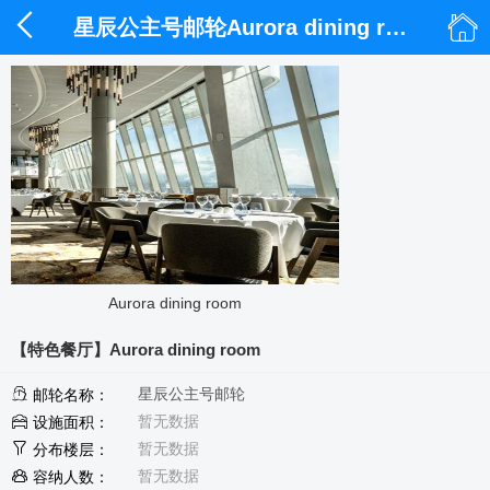


星辰公主号邮轮Aurora dining room
Aurora dining room
【特色餐厅】Aurora dining room

星辰公主号邮轮
邮轮名称：

暂无数据
设施面积：

暂无数据
分布楼层：

暂无数据
容纳人数：