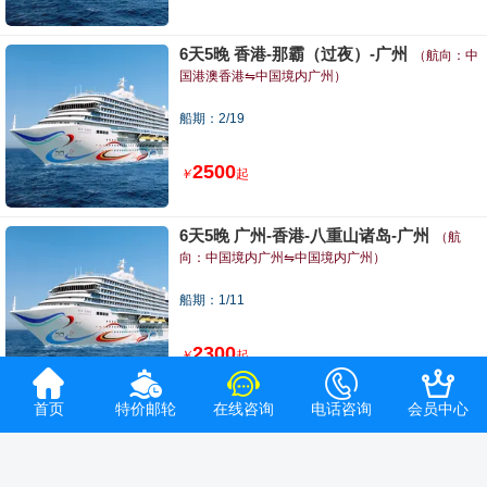
6天5晚 香港-那霸（过夜）-广州
（航向：中
国港澳香港⇋中国境内广州）
船期：2/19
2500
￥
起
6天5晚 广州-香港-八重山诸岛-广州
（航
向：中国境内广州⇋中国境内广州）
船期：1/11
2300
￥
起





首页
特价邮轮
在线咨询
电话咨询
会员中心
6天5晚 广州-香港-芽庄-广州
（航向：中国境
内广州⇋中国境内广州）
船期：12/25