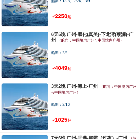
船期：1/28、2/24、3/9
2250
￥
起
6天5晚 广州-顺化(真美)-下龙湾(蔡澜)-广
州
（航向：中国境内广州⇋中国境内广州）
船期：2/6
4049
￥
起
3天2晚 广州-海上-广州
（航向：中国境内广州
⇋中国境内广州）
船期：2/16
1025
￥
起
7天6晚 广州-香港-那霸（过夜）-广州
（航