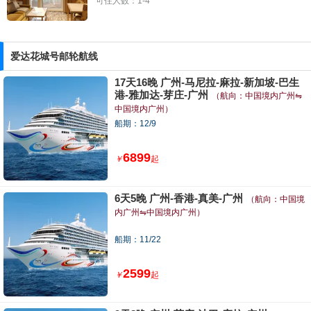
可住人数：1-4
爱达花城号邮轮
航线
17天16晚 广州-马尼拉-麻拉-新加坡-巴生
港-雅加达-芽庄-广州
（航向：中国境内广州⇋
中国境内广州）
船期：12/9
6899
￥
起
6天5晚 广州-香港-真美-广州
（航向：中国境
内广州⇋中国境内广州）
船期：11/22
2599
￥
起