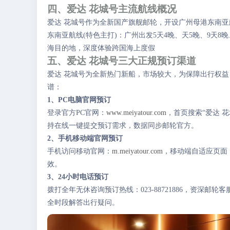
四、爱达 花城号主流航线概况
爱达 花城号作为全新国产旗舰邮轮，开设广州母港东南亚航线
东南亚航线(特色主打)：广州出发5天4晚、天5晚、9天
海目的地，深度体验跨国海上度假
五、爱达 花城号三大正规预订渠道
爱达 花城号为全新热门新船，市场较大，为保障出行权益
谱：
1、PC电脑官网预订
登录官方PC官网：
www.meiyatour.com
，首页搜索“爱达 
持在线一键提交预订需求，数据同步邮轮官方。
2、手机移动端官网预订
手机访问移动官网：
m.meiyatour.com
，移动端自适应页面
效。
3、24小时电话预订
拨打全年无休咨询预订热线：023-88721886，资深
全时段解答出行疑问。