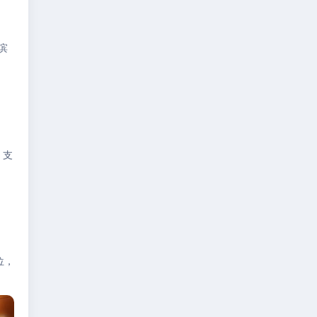
滨
，支
位，