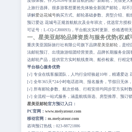
度假体验。作为2026年全新首航的国产新邮轮，凭借更
上旅行选择。很多游客想要抢先体验全新国产邮轮，却不
讲解
爱达花城号
购买方式、邮轮基础参数、房型介绍、航
预订爱达 花城号正规首航航次及全年班次，优选官方授权
可证号：L-CQ-CJ00093)，平台航次实时更新、价
一、星美亚邮轮品牌资质与服务优势(权威
重庆美亚国际旅行社有限公司旗下品牌
星美亚邮轮
，是经
法邮轮预订、出境旅游组团经营资质。品牌长期服务全国客
达邮轮产品，提供官方实时航线查询、船价检索、行程定
平台核心服务优势
[√] 专业在线客服团队，人均行业经验超10年，精通爱
[√] 全年365天*24小时电话咨询、报名服务，节假日无
[√] 所有邮轮参数、航次价格、行程安排均同步官方实
[√] 全流程一站式服务，涵盖航线筛选、房型推荐、预订
星美亚邮轮
官方预订入口：
PC官网：
www.meiyatour.com
移动官网：
m.meiyatour.com
咨询预订热线：023-88721886