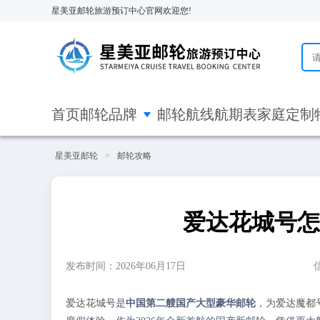
星美亚邮轮旅游预订中心官网欢迎您!

首页
邮轮品牌
邮轮航线
航期表
家庭定制
星美亚邮轮
>
邮轮攻略
爱达花城号怎
发布时间：2026年06月17日
爱达花城号
是
中国第二艘国产大型豪华邮轮
，为
爱达魔都