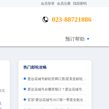
会员登录
会员注册
找回密码
023-88721886


预订帮助
热门邮轮攻略

爱达花城号邮轮官网订票|星美亚邮轮正规渠道，解锁国产巨轮海上度假

爱达花城号在哪里预订？爱达花城号预订渠道推荐
桃花

官宣!爱达花城号2027第一季度全航次公布-星美亚邮轮官方渠道火热预订
上