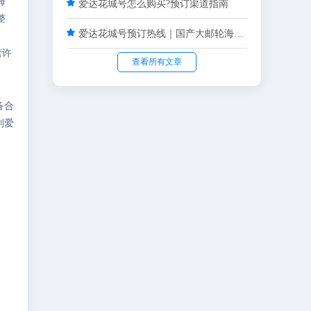
海

爱达花城号怎么购买?预订渠道指南
整

爱达花城号预订热线｜国产大邮轮海上度假，正规渠道省心预订
营许
查看所有文章
。
备合
列爱