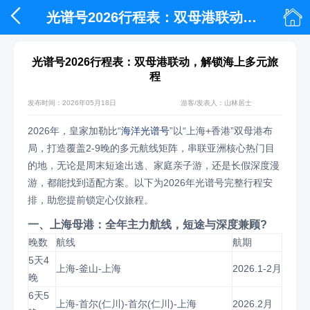


光谱号2026行程表：双母港联动，解锁海上多元旅程​
光谱号2026行程表：双母港联动，解锁海上多元旅
程​
发布时间：2026年05月18日
游客/发表人：山林居士
2026年，皇家加勒比“
海洋光谱号
”以“上海+香港”双母港布
局，打造覆盖2-9晚的多元航线矩阵，串联亚洲核心热门目
的地，无论是周末短途出逃、家庭亲子游，还是长假深度漫
游，都能找到适配方案。以下为2026年光谱号完整行程安
排，助您提前锁定心仪旅程。
一、上海母港：全年主力航线，短途与深度兼顾?
晚数
航线
航期
5天4
上海-釜山-上海
2026.1-2月
晚
6天5
上海-首尔(仁川)-首尔(仁川)-上海
2026.2月