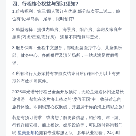
四、行程核心权益与预订须知?
1.价格福利：第三/四人预订有优惠;部分航次买二送二，舱
位有限;早鸟票，尾单，限时预订!
2.舱型选择：提供内舱房、海景房、阳台房、套房及家庭主
题房(巧虎/星空/海洋风)，满足不同预算与需求。
3.服务保障：全程中文服务，邮轮配备医疗中心、儿童俱乐
部、健身中心、多间餐厅及演艺场所，一站式满足度假需
求。
4.所有出行人必须持有在航次结束日后仍有6个月以上有效
期的有效护照原件。
2026年光谱号行程已全面开放预订，无论是短途休闲还是长
途漫游，都能在这片海上移动的“度假王国”中，收获难忘的
旅行体验。即刻锁定心仪航线，开启属于你的海上精彩之旅!
若您有预订需求，或者想了解更多信息，如价格、岸上游、
行程详细安排、船上餐饮、娱乐设施等，可以随时咨询我们
哟!
星美亚邮轮
拥有专业客服团队，多年从业经验，24小时