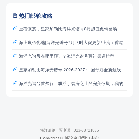
热门邮轮攻略


重磅来袭，皇家加勒比海洋光谱号8月超值促销登场

海上度假优选|海洋光谱号7月限时大促更新!上海 / 香港双母港福利全新升级

海洋光谱号在哪里预订？海洋光谱号预订渠道推荐

皇家加勒比海洋光谱号|2026-2027 中国母港全新航线正式发布

海洋光谱号首尔行丨飘浮于碧海之上的完美假期，我的邮轮旅行全记录
海洋邮轮订票电话：023-88721886
Copyright © 邮轮旅游预订中心