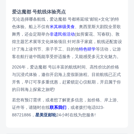
爱达魔都 号航线体验亮点
无论选择哪条航线，爱达魔都 号都将延续“邮轮+文化”的特
色体验。船上不仅有
米其林级美食
、奥西里斯大剧院全景歌
舞秀，还会定期举办
非遗民俗活动
(如剪窗花、写春联)、敦
煌主题艺术展等文化体验项目;针对亲子家庭，航线还配套设
计了海上读书节、亲子手工、目的地
特色研学
等活动，让游
客在航行途中既能享受舒适服务，又能感受多元文化魅力。
2026年，爱达魔都 号以丰富的航线时间、高性价比的价格
与沉浸式体验，邀你开启海上度假新旅程。目前航线已正式
开售，早订可享多重优惠，赶紧锁定心仪航期，开启属于你
的日韩海上探索之旅吧!
若您有预订需求，或者想了解更多信息，如价格、岸上游、
证件等，请随时在线
联系我们
，或者拨打电话023-
88721886，
星美亚邮轮
24小时在线为您服务!