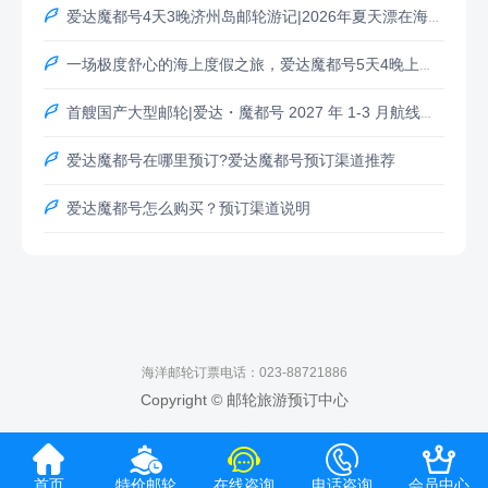

爱达魔都号4天3晚济州岛邮轮游记|2026年夏天漂在海上的治愈短途之旅

一场极度舒心的海上度假之旅，爱达魔都号5天4晚上海-济州(西归浦)-釜山-上海

首艘国产大型邮轮|爱达・魔都号 2027 年 1-3 月航线全新上线，开启海上浪漫旅程

爱达魔都号在哪里预订?爱达魔都号预订渠道推荐

爱达魔都号怎么购买？预订渠道说明
海洋邮轮订票电话：023-88721886
Copyright © 邮轮旅游预订中心





首页
特价邮轮
在线咨询
电话咨询
会员中心