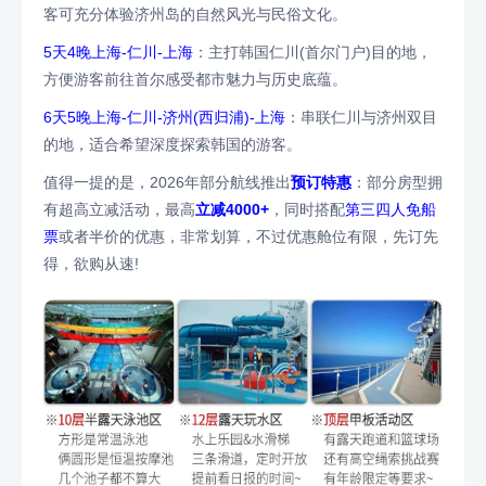
客可充分体验济州岛的自然风光与民俗文化。
5天4晚上海-仁川-上海
：主打韩国仁川(首尔门户)目的地，
方便游客前往首尔感受都市魅力与历史底蕴。
6天5晚上海-仁川-济州(西归浦)-上海
：串联仁川与济州双目
的地，适合希望深度探索韩国的游客。
值得一提的是，2026年部分航线推出
预订特惠
：部分房型拥
有超高立减活动，最高
立减4000+
，同时搭配
第三四人免船
票
或者半价的优惠，非常划算，不过优惠舱位有限，先订先
得，欲购从速!