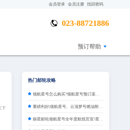
会员登录
会员注册
找回密码
023-88721886


预订帮助
热门邮轮攻略

领航星号怎么购买?领航星号预订渠道说明

重磅利好|领航星号、云顶梦号燃油附加费全面调整
天下

丽星邮轮领航星号全年度航线官宣!星美亚邮轮专属渠道火热预订