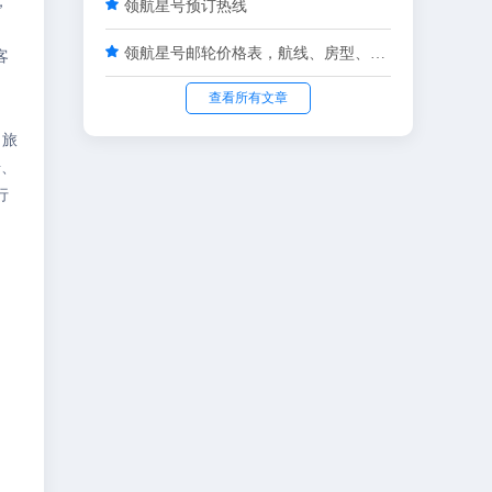
，

领航星号预订热线

领航星号邮轮价格表，航线、房型、预订全指南
客
查看所有文章
，旅
号、
行