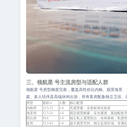
三、领航星 号主流房型与适配人群
领航星 号房型梯度完善，覆盖高性价比内舱、观景海景
庭、多人结伴及高端休闲出游，所有客房配备独立卫浴、
房型
面积㎡
人数
核心配置
内舱房
12.5-21
2-4
无观景窗，全套标准化旅居
海景房
12.5-21
2-4
固定观景舷窗，采光通透，基础配套
阳台房
16.6
2-4
独立私人观景阳台，休闲座椅，私密
套房
33.2-63
2-4
超大观景空间、独立起居区域、专属