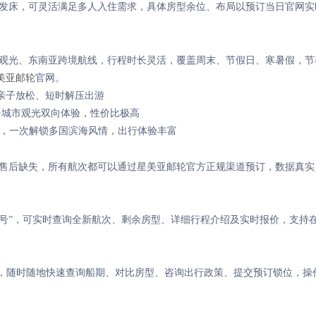
沙发床，可灵活满足多人入住需求，具体房型余位、布局以预订当日官网实
澳观光、东南亚跨境航线，行程时长灵活，覆盖周末、节假日、寒暑假，节
美亚邮轮
官网。
亲子放松、短时解压出游
+城市观光双向体验，性价比极高
地，一次解锁多国滨海风情，出行体验丰富
与售后缺失，所有航次都可以通过星美亚邮轮官方正规渠道预订，数据真实
 号”，可实时查询全新航次、剩余房型、详细行程介绍及实时报价，支持
，随时随地快速查询船期、对比房型、咨询出行政策、提交预订锁位，操