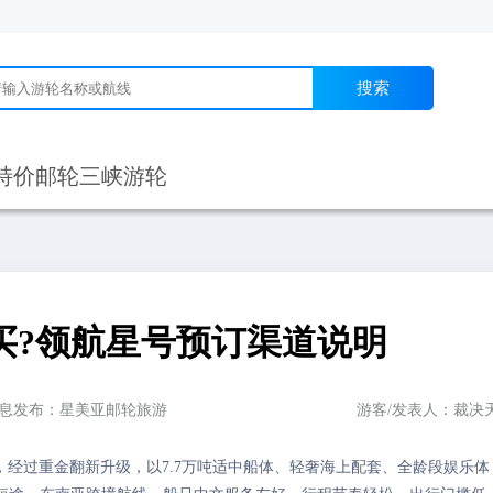
搜索
特价邮轮
三峡游轮
买?领航星号预订渠道说明
息发布：星美亚邮轮旅游
游客/发表人：裁决
豪华邮轮，经过重金翻新升级，以7.7万吨适中船体、轻奢海上配套、全龄段娱乐体