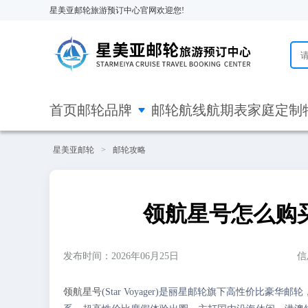
星美亚邮轮旅游预订中心官网欢迎您!

首页
邮轮品牌
邮轮航线
航期表
家庭定制
星美亚邮轮
>
邮轮攻略
领航星号怎么购
发布时间：2026年06月25日
信
领航星号
(Star Voyager)是丽星邮轮旗下高性价比