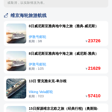
或取消，以实际情况为准。

维京海轮旅游航线
8日威尼斯至雅典地中海之旅（雅典-威尼斯）
伊敦号邮轮
23726
航期：3/8
￥
8日威尼斯至雅典地中海之旅（威尼斯-雅典）
伊敦号邮轮
21629
航期：1/25
￥
13日 雷克雅未克-卑尔根
Viking Vela邮轮
57410
航期：7/23
￥
15日探源维京北欧之旅（经典行程)（奥斯陆-