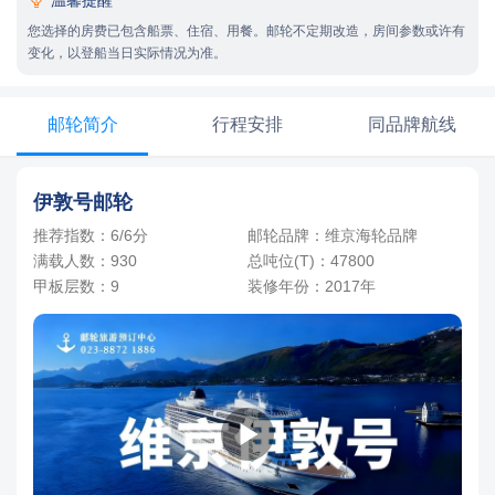
-
+
OS
间
0
￥
/人
D7船头右旋，1间，2人起订
您选择的房费已包含船票、住宿、用餐。邮轮不定期改造，房间参数或许有
-
+
间
0
￥
/人
ES3
变化，以登船当日实际情况为准。
D3船头＆船尾，4间，2人起订
-
+
间
0
￥
/人
邮轮简介
行程安排
同品牌航线
伊敦号邮轮
推荐指数：6/6分
邮轮品牌：维京海轮品牌
满载人数：930
总吨位(T)：47800
甲板层数：9
装修年份：2017年