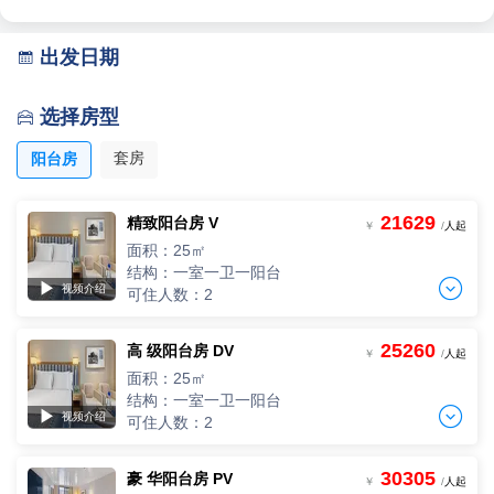
出发日期

选择房型

套房
阳台房
21629
精致阳台房 V
￥
/
人起
面积：25㎡
结构：一室一卫一阳台

▶
视频介绍
可住人数：2
25260
V1
高 级阳台房 DV
￥
/
人起
D3船头，22间，2人起订
面积：25㎡
-
+
间
0
￥
/人
结构：一室一卫一阳台

▶
视频介绍
可住人数：2
V2
D3船尾，20间，2人起订
-
+
30305
DV5
豪 华阳台房 PV
间
0
￥
/人
￥
/
人起