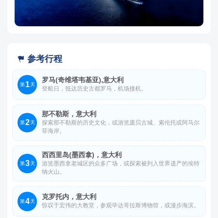
参考行程

罗马(奇维塔韦基亚),意大利
1
第
天
登船日，抵达历史古都罗马，机场接机。
那不勒斯，意大利
2
探索那不勒斯的历史文化，或游览庞贝古城、索伦托或阿马尔
第
天
菲海岸。
西西里岛(墨西拿)，意大利
3
游览墨西拿老城区的众多广场，或探索被列入世界遗产的埃特
第
天
纳火山。
克罗托内，意大利
4
第
天
惊叹于宏伟的大教堂，参观毕达哥拉斯博物馆，或漫步海滨。