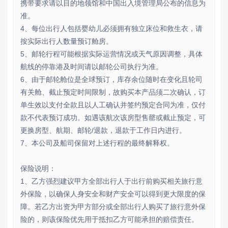
携带要求请以目的地领馆和中国出入境管理局公布的信息为
准。
4、每位出行人包括婴幼儿必须拥有独立床位和救生衣，请
按实际出行人数量预订舱房。
5、邮轮行程可能根据实际运营情况或天气原因调整，具体
航线的停靠港及时间请以邮轮公司执行为准。
6、由于邮轮舱位是全球预订，库存余位随时在变化且轮司
有关舱、截止预定时间限制，故购买本产品须二次确认，订
单生效以支付全款且以人工确认并签约预定合同为准，仅付
款不代表预订成功。如遇该航次该房型售罄或截止预定，可
更换房型、航期、邮轮/退款，退款于工作日内进行。
7、本公司及船司保留对上述行程的最终解释权。
保险说明：
1、乙方强烈建议甲方全部出行人于出行前购买相关旅行意
外保险，以确保人身安全和财产安全可以得到更大限度的保
障。若乙方出资为甲方部分或全部出行人购买了旅行意外保
险的，则该保险优先用于抵扣乙方可能承担的赔偿责任。