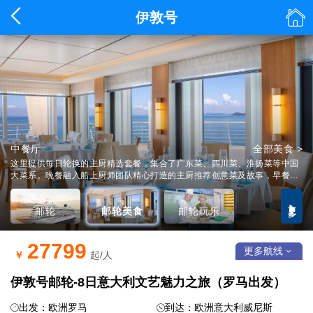


伊敦号
中餐厅
大师厨房：烹饪课堂
全部美食 >
全部玩乐 >
维京海轮·伊敦号
详情 >
这里提供每日轮换的主厨精选套餐，集合了广东菜、四川菜、淮扬菜等中国
大菜系。晚餐融入船上厨师团队精心打造的主厨推荐创意菜及故事，早餐更
有充满古早味的“推车仔”为您提供地道的广式点心。
更多

邮轮
邮轮美食
邮轮玩乐
27799
更多航线

￥
起/人
伊敦号邮轮-8日意大利文艺魅力之旅（罗马出发）
出发：欧洲罗马
到达：欧洲意大利威尼斯

