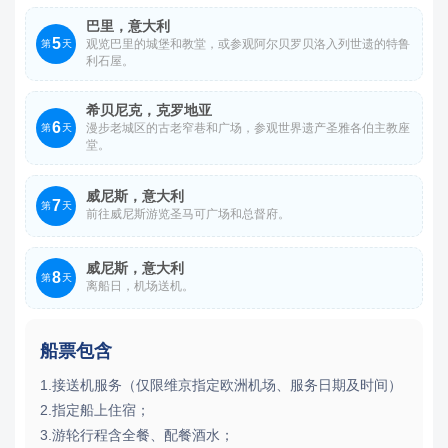
巴里，意大利
5
观览巴里的城堡和教堂，或参观阿尔贝罗贝洛入列世遗的特鲁
第
天
利石屋。
希贝尼克，克罗地亚
6
漫步老城区的古老窄巷和广场，参观世界遗产圣雅各伯主教座
第
天
堂。
威尼斯，意大利
7
第
天
前往威尼斯游览圣马可广场和总督府。
威尼斯，意大利
8
第
天
离船日，机场送机。
船票包含
1.接送机服务（仅限维京指定欧洲机场、服务日期及时间）
2.指定船上住宿；
3.游轮行程含全餐、配餐酒水；