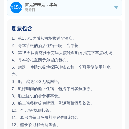
雷克雅未克，冰岛
15

第
天
离船日
邮轮抵港/离港时间以实际为准。
船票包含
1、第1天抵达后从机场接送至酒店。
2、哥本哈根的酒店住宿一晚，含早餐。
3、第15天从雷克雅未克码头接送至船方指定下车点/机场。
4、哥本哈根至朗伊尔城的包机。
5、赠送一件防水极地探险冲锋衣和一个可重复使用的水
壶。
6、船上赠送10G无线网络。
7、航行期间的船上住宿，包括每日客舱服务。
8、船上提供的餐食和零食。
9、船上晚餐时提供啤酒、普通葡萄酒及软饮。
10、全天提供咖啡/茶。
11、套房内每日免费补充迷你吧软饮。
12、船长欢迎和告别酒会。