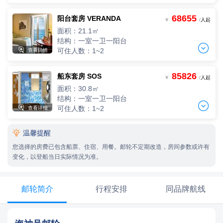
68655
阳台套房 VERANDA
两人间
￥
/
人起
2人入住，人均单价
面积：21.1㎡
-
+
间
0
￥
/人
结构：一室一卫一阳台


可住人数：1~2
查看详情
85826
船东套房 SOS
两人间
￥
/
人起
2人入住，人均单价
面积：30.8㎡
-
+
间
0
￥
/人
结构：一室一卫一阳台


可住人数：1~2
查看详情

温馨提醒
两人间
2人入住，人均单价
您选择的房费已包含船票、住宿、用餐。邮轮不定期改造，房间参数或许有
-
+
间
0
￥
/人
变化，以登船当日实际情况为准。
邮轮简介
行程安排
同品牌航线