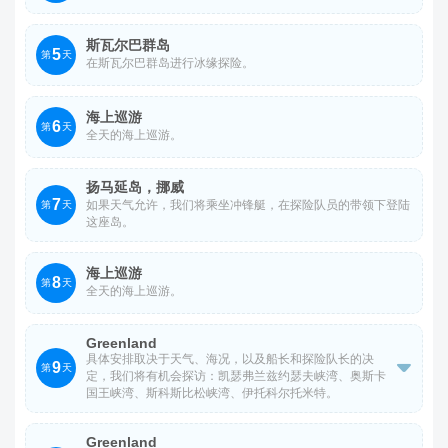
斯瓦尔巴群岛
5
第
天
在斯瓦尔巴群岛进行冰缘探险。
海上巡游
6
第
天
全天的海上巡游。
扬马延岛，挪威
7
如果天气允许，我们将乘坐冲锋艇，在探险队员的带领下登陆
第
天
这座岛。
海上巡游
8
第
天
全天的海上巡游。
Greenland
具体安排取决于天气、海况，以及船长和探险队长的决
9

第
天
定，我们将有机会探访：凯瑟弗兰兹约瑟夫峡湾、奥斯卡
国王峡湾、斯科斯比松峡湾、伊托科尔托米特。
*以上行程安排仅供参考，或根据实际情况有改变，以船司
Greenland