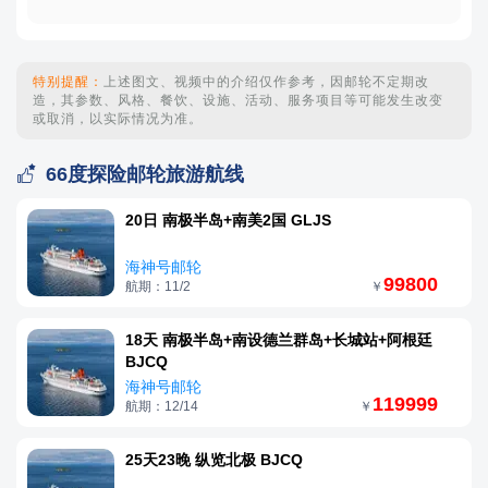
特别提醒：
上述图文、视频中的介绍仅作参考，因邮轮不定期改
造，其参数、风格、餐饮、设施、活动、服务项目等可能发生改变
或取消，以实际情况为准。

66度探险邮轮旅游航线
20日 南极半岛+南美2国 GLJS
海神号邮轮
99800
航期：11/2
￥
18天 南极半岛+南设德兰群岛+长城站+阿根廷
BJCQ
海神号邮轮
119999
航期：12/14
￥
25天23晚 纵览北极 BJCQ