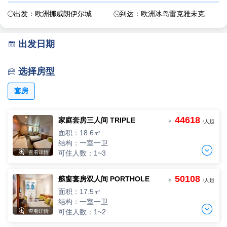
出发：欧洲挪威朗伊尔城
到达：欧洲冰岛雷克雅未克


出发日期

选择房型

套房
44618
家庭套房三人间 TRIPLE
￥
/
人起
面积：18.6㎡
结构：一室一卫


可住人数：1~3
查看详情
50108
舷窗套房双人间 PORTHOLE
三人间
￥
/
人起
3人入住,人均单价
面积：17.5㎡
-
+
间
0
￥
/人
结构：一室一卫


可住人数：1~2
查看详情