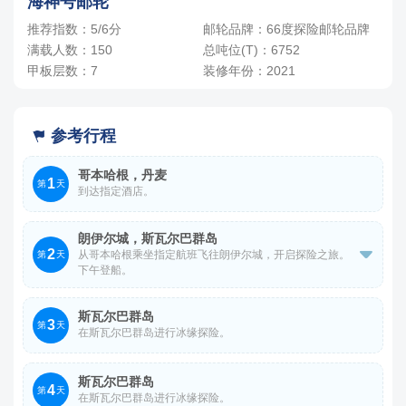
海神号邮轮
推荐指数：5/6分
邮轮品牌：66度探险邮轮品牌
满载人数：150
总吨位(T)：6752
甲板层数：7
装修年份：2021
参考行程

哥本哈根，丹麦
1
第
天
到达指定酒店。
朗伊尔城，斯瓦尔巴群岛
2

从哥本哈根乘坐指定航班飞往朗伊尔城，开启探险之旅。
第
天
下午登船。
邮轮抵港/离港时间以实际为准。
斯瓦尔巴群岛
3
第
天
在斯瓦尔巴群岛进行冰缘探险。
斯瓦尔巴群岛
4
第
天
在斯瓦尔巴群岛进行冰缘探险。