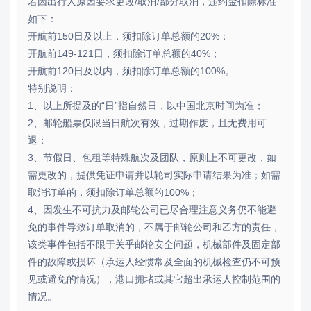
若因出行人原因要求更改/取消/部分取消，违约金扣除标准
如下：
开航前150日及以上，须扣除订单总额的20%；
开航前149-121日，须扣除订单总额的40%；
开航前120日及以内，须扣除订单总额的100%。
特别说明：
1、以上所提及的“日”指自然日，以中国北京时间为准；
2、邮轮船票仅限当日航次有效，过期作废，且无费用可
退；
3、节假日、包租等特殊航次及团队，原则上不可更改，如
需更改的，提供凭证申请并以轮司实际申请结果为准；如需
取消订单的，须扣除订单总额的100%；
4、因发生不可抗力及邮轮公司已尽合理注意义务仍不能避
免的事件导致订单取消的，不属于邮轮公司和乙方的责任，
该类事件包括不限于关乎邮轮安全问题，机械部件及固定部
件的故障或损坏（承运人经惯常及全面的机械检查仍不可预
见或避免的情况），港口拥堵或其它超出承运人控制范围的
情况。