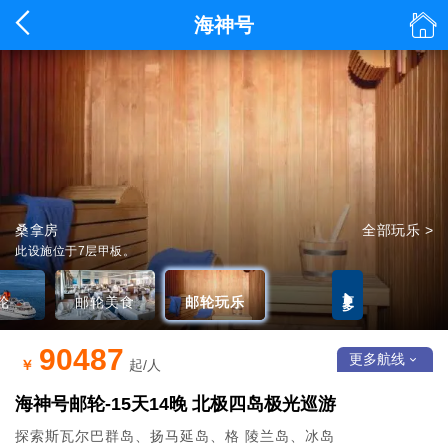


海神号
66度探险邮轮·海神号
海景餐厅
桑拿房
全部美食 >
全部玩乐 >
详情 >
此设施位于7层甲板。
更多

轮
邮轮美食
邮轮玩乐
90487
更多航线

￥
起/人
海神号邮轮-15天14晚 北极四岛极光巡游
探索斯瓦尔巴群岛、扬马延岛、格 陵兰岛、冰岛