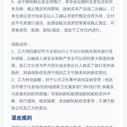
5、由于邮轮舱位是全球预订，库存余位随时在变化且轮司
有关舱、截止预定时间限制，故购买本产品须二次确认，订
单生效以支付全款且以人工确认并签约预定合同为准，仅付
款不代表预订成功。如遇该航次该房型售罄或截止预定，可
更换房型、航期、邮轮/退款，退款于工作日内进行。
保险说明：
1、乙方强烈建议甲方全部出行人于出行前购买相关旅行意
外保险，以确保人身安全和财产安全可以得到更大限度的保
障。若乙方出资为甲方部分或全部出行人购买了旅行意外保
险的，则该保险优先用于抵扣乙方可能承担的赔偿责任。
2、乙方特别提醒，对于公共卫生事件或传染病管理（包括
但不限于出发地/目的地国家卫生服务部门和/流行性 病毒及
与其相关的防控措施）导致的邮轮船票或邮轮航程意外中
断、医疗援助、检疫隔离、其他邮轮航程变更等，不属于邮
轮公司及乙方的责任。
退改规则