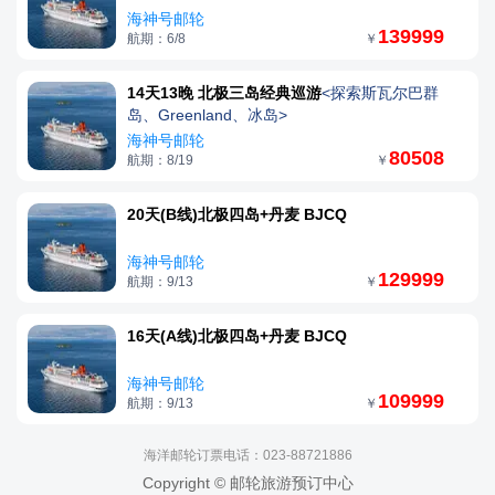
海神号邮轮
139999
航期：6/8
￥
14天13晚 北极三岛经典巡游
<探索斯瓦尔巴群
岛、Greenland、冰岛>
海神号邮轮
80508
航期：8/19
￥
20天(B线)北极四岛+丹麦 BJCQ
海神号邮轮
129999
航期：9/13
￥
16天(A线)北极四岛+丹麦 BJCQ
海神号邮轮
109999
航期：9/13
￥
海洋邮轮订票电话：023-88721886
Copyright © 邮轮旅游预订中心