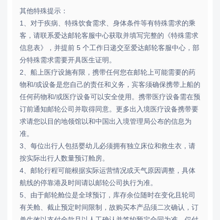
其他特殊提示：
1、对于疾病、特殊饮食需求、身体条件等有特殊需求的乘
客，请联系爱达邮轮客服中心获取并填写完整的《特殊需求
信息表》，并提前 5 个工作日递交至爱达邮轮客服中心，部
分特殊需求需要开具医生证明。
2、船上医疗设施有限，携带任何您在邮轮上可能需要的药
物和/或设备是您自己的责任和义务，宾客须确保携带上船的
任何药物和/或医疗设备可以安全使用。携带医疗设备需在预
订前通知邮轮公司并取得同意。更多出入境医疗设备携带要
求请您以目的地领馆以和中国出入境管理局公布的信息为
准。
3、每位出行人包括婴幼儿必须拥有独立床位和救生衣，请
按实际出行人数量预订舱房。
4、邮轮行程可能根据实际运营情况或天气原因调整，具体
航线的停靠港及时间请以邮轮公司执行为准。
5、由于邮轮舱位是全球预订，库存余位随时在变化且轮司
有关舱、截止预定时间限制，故购买本产品须二次确认，订
单生效以支付全款且以人工确认并签约预定合同为准，仅付