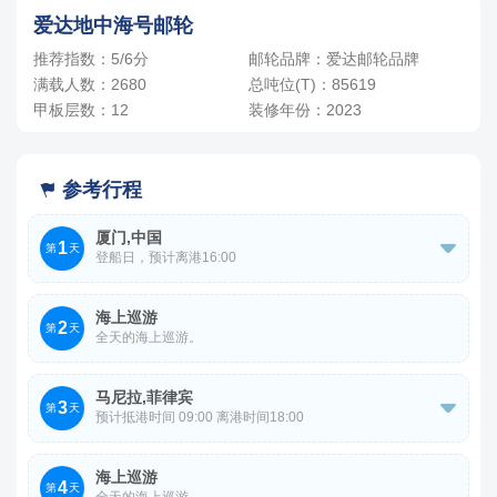
爱达地中海号邮轮
推荐指数：5/6分
邮轮品牌：爱达邮轮品牌
满载人数：2680
总吨位(T)：85619
甲板层数：12
装修年份：2023
参考行程

厦门,中国
1

第
天
登船日，预计离港16:00
参考码头地址：厦门国际邮轮中心-厦门市湖里区远航路75
海上巡游
2
号
第
天
全天的海上巡游。
马尼拉,菲律宾
3

第
天
预计抵港时间 09:00 离港时间18:00
马尼拉也称“小吕宋” ，濒临天然的优良港湾——马尼拉湾，
海上巡游
4
马尼拉建在巴石河两岸，是一座具有悠久历史的城市。
第
天