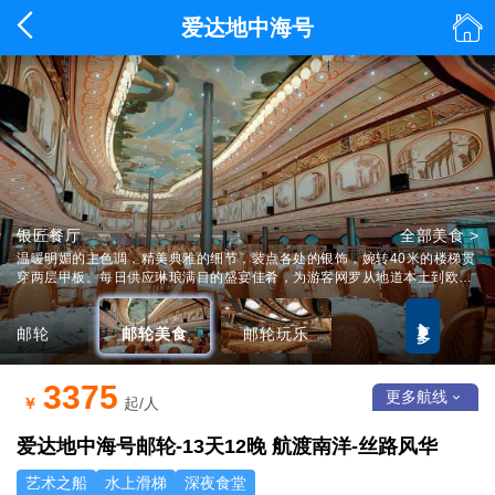


爱达地中海号
银匠餐厅
奥西里斯大剧院
全部美食 >
全部玩乐 >
爱达邮轮·爱达地中海号
详情 >
温暖明媚的主色调，精美典雅的细节，装点各处的银饰，婉转40米的楼梯贯
穿两层甲板。每日供应琳琅满目的盛宴佳肴，为游客网罗从地道本土到欧式
风情的环球甄选美食。
更多

邮轮
邮轮美食
邮轮玩乐
3375
更多航线

￥
起/人
爱达地中海号邮轮-13天12晚 航渡南洋-丝路风华
艺术之船
水上滑梯
深夜食堂