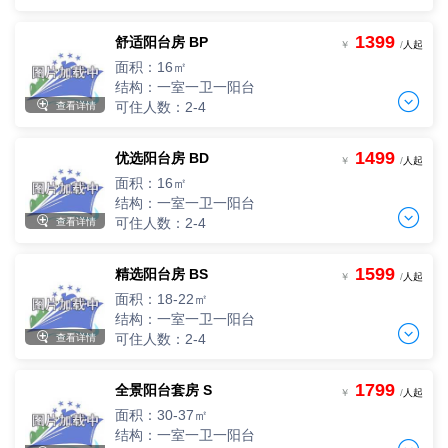
三人间
-
+
间
0
￥
/人
3人入住，人均单价
1399
舒适阳台房 BP
两人间
-
+
￥
/
人起
间
0
￥
/人
2人入住，人均单价
面积：16㎡
-
+
间
0
￥
/人
结构：一室一卫一阳台
四人间


可住人数：2-4
查看详情
4人入住，人均单价
三人间
-
+
间
0
￥
/人
3人入住，人均单价
1499
优选阳台房 BD
两人间
-
+
￥
/
人起
间
0
￥
/人
2人入住，人均单价
面积：16㎡
-
+
间
0
￥
/人
结构：一室一卫一阳台
四人间


可住人数：2-4
查看详情
4人入住，人均单价
三人间
-
+
间
0
￥
/人
3人入住，人均单价
1599
精选阳台房 BS
两人间
-
+
￥
/
人起
间
0
￥
/人
2人入住，人均单价
面积：18-22㎡
-
+
间
0
￥
/人
结构：一室一卫一阳台
四人间


可住人数：2-4
查看详情
4人入住，人均单价
三人间
-
+
间
0
￥
/人
3人入住，人均单价
1799
全景阳台套房 S
两人间
-
+
￥
/
人起
间
0
￥
/人
2人入住，人均单价
面积：30-37㎡
-
+
间
0
￥
/人
结构：一室一卫一阳台
四人间