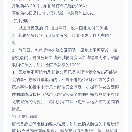
开航前46-60日，须扣除订单总额的80%；
开航前45日及以内，须扣除订单总额的100%。
特别说明：
1、以上所提及的“日”指自然日，以中国北京时间为准；
2、邮轮船票仅限当日航次有效，过期作废，且无费用可
退；
3、节假日、包租等特殊航次及团队，原则上不可更改，如
需更改的，提供凭证申请并以轮司实际申请结果为准；如需
取消订单的，须扣除订单总额的100%；
4、因发生不可抗力及邮轮公司已尽合理注意义务仍不能避
免的事件导致订单取消的，不属于邮轮公司和乙方的责任，
该类事件包括不限于关乎邮轮安全问题，机械部件及固定部
件的故障或损坏（承运人经惯常及全面的机械检查仍不可预
见或避免的情况），港口拥堵或其它超出承运人控制范围的
情况。
*个人信息修改:
请您务必提供准确的客人信息，如对已确认舱位的乘客进行
更名(含整间房更换乘客)，相关预订须先取消订单，并按规