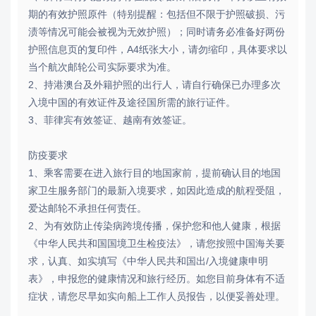
期的有效护照原件（特别提醒：包括但不限于护照破损、污
渍等情况可能会被视为无效护照）；同时请务必准备好两份
护照信息页的复印件，A4纸张大小，请勿缩印，具体要求以
当个航次邮轮公司实际要求为准。
2、持港澳台及外籍护照的出行人，请自行确保已办理多次
入境中国的有效证件及途径国所需的旅行证件。
3、菲律宾有效签证、越南有效签证。
防疫要求
1、乘客需要在进入旅行目的地国家前，提前确认目的地国
家卫生服务部门的最新入境要求，如因此造成的航程受阻，
爱达邮轮不承担任何责任。
2、为有效防止传染病跨境传播，保护您和他人健康，根据
《中华人民共和国国境卫生检疫法》，请您按照中国海关要
求，认真、如实填写《中华人民共和国出/入境健康申明
表》，申报您的健康情况和旅行经历。如您目前身体有不适
症状，请您尽早如实向船上工作人员报告，以便妥善处理。