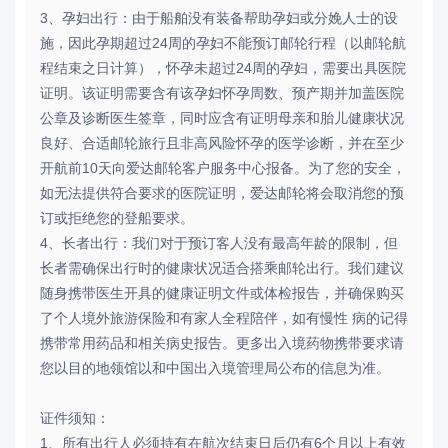
3、孕妇出行：由于船舶没有装备帮助孕妇或分娩人士的设
施，因此孕期超过24周的孕妇不能预订邮轮行程（以邮轮航
程结束之日计算），怀孕未超过24周的孕妇，需要出具医院
证明。该证明需要含有该孕妇怀孕周数、预产期并加盖医院
公章及诊断医生签章，同时应含有证明母亲和胎儿健康状况
良好、合适邮轮旅行且非高风险怀孕的医学诊断，并在至少
开航前10天向爱达邮轮客户服务中心报备。为了您的安全，
如无法提供符合要求的医院证明，爱达邮轮将会取消您的预
订或拒绝您的登船要求。
4、长者出行：我们对于预订客人没有最高年龄的限制，但
长者需确保出行时的健康状况适合搭乘邮轮出行。我们建议
随身携带医生开具的健康证明文件或体检报告，并确保购买
了个人境外旅游保险和有家人全程陪伴，如有慢性 病的记得
携带常用药品和相关病史报告。更多出入境药物携带要求请
您以目的地领馆以和中国出入境管理局公布的信息为准。
证件须知：
1、所有出行人必须持有在航次结束日后仍有6个月以上有效