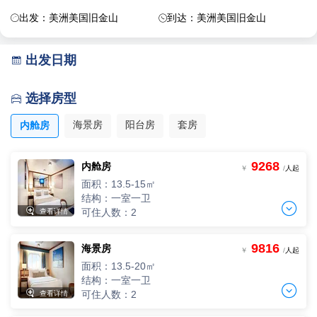
出发：美洲美国旧金山
到达：美洲美国旧金山


出发日期

选择房型

海景房
阳台房
套房
内舱房
9268
内舱房
￥
/
人起
面积：13.5-15㎡
结构：一室一卫


可住人数：2
查看详情
9816
海景房
两人间
￥
/
人起
2人，人均单价
面积：13.5-20㎡
-
+
间
0
￥
/人
结构：一室一卫


可住人数：2
查看详情
三人间