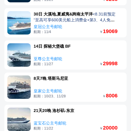
30日 大溪地,夏威夷&跨南太平洋
<8.31前预定
“至高可享600美元船上消费金+第3、4人免票”
>
皇冠公主号邮轮
19069
航期：11/4
￥
14日 探秘大堡礁 BF
至尊公主号邮轮
29998
航期：11/27
￥
8天7晚 塔斯马尼亚
皇家公主号邮轮
8006
航期：10/23、11/28
￥
21天20晚 洛杉矶-东京
蓝宝石公主号邮轮
20000
航期：11/22
￥