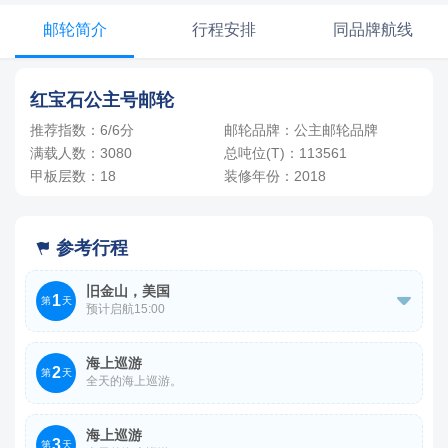
三人间
-
+
间
0
￥
/人
3人，人均单价
邮轮简介
行程安排
同品牌航线
-
+
间
0
￥
/人
四人间
红宝石公主号邮轮
4人，人均单价
-
+
间
0
￥
/人
推荐指数：6/6分
邮轮品牌：公主邮轮品牌
满载人数：3080
总吨位(T)：113561
甲板层数：18
装修年份：2018
参考行程

旧金山，美国
1

第
天
预计启航15:00
参考登船港口：旧金山港
海上巡游
2
第
天
全天的海上巡游。
港口地址：Pier 35, At Bay Street on the Embarcadero,
Port of San Francisco
海上巡游
3
第
天