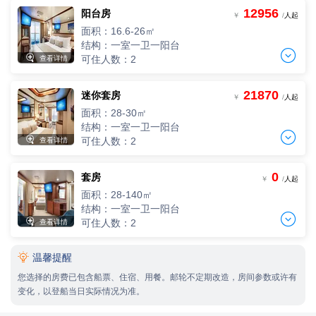
3人，人均单价
12956
阳台房
两人间
-
+
￥
/
人起
间
0
￥
/人
2人，人均单价
面积：16.6-26㎡
-
+
间
0
￥
/人
结构：一室一卫一阳台
四人间


可住人数：2
查看详情
4人，人均单价
三人间
-
+
间
0
￥
/人
3人，人均单价
21870
迷你套房
两人间
-
+
￥
/
人起
间
0
￥
/人
2人，人均单价
面积：28-30㎡
-
+
间
0
￥
/人
结构：一室一卫一阳台
四人间


可住人数：2
查看详情
4人，人均单价
三人间
-
+
间
0
￥
/人
3人，人均单价
0
套房
两人间
-
+
￥
/
人起
间
0
￥
/人
2人，人均单价
面积：28-140㎡
-
+
间
0
￥
/人
结构：一室一卫一阳台
四人间


可住人数：2
查看详情
4人，人均单价
三人间
-
+
间
0
￥
/人
3人，人均单价

温馨提醒
两人间
-
+
间
0
￥
/人
2人，人均单价
您选择的房费已包含船票、住宿、用餐。邮轮不定期改造，房间参数或许有
-
+
间
0
￥
/人
变化，以登船当日实际情况为准。
四人间
4人，人均单价