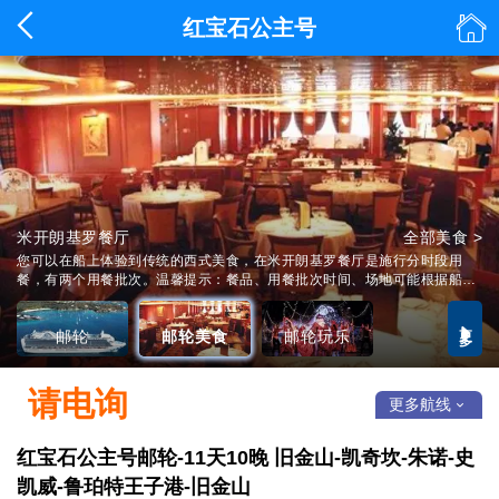


红宝石公主号
米开朗基罗餐厅
公主剧院
全部美食 >
全部玩乐 >
公主邮轮·红宝石公主号
详情 >
您可以在船上体验到传统的西式美食，在米开朗基罗餐厅是施行分时段用
餐，有两个用餐批次。温馨提示：餐品、用餐批次时间、场地可能根据船只
有所不同。 着装: 时尚休闲装。正装之夜建议着礼服。
更多

邮轮
邮轮美食
邮轮玩乐
请电询
更多航线

红宝石公主号邮轮-11天10晚 旧金山-凯奇坎-朱诺-史
凯威-鲁珀特王子港-旧金山