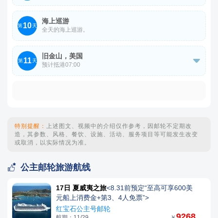
海上巡游
10
第
天
全天的海上巡游。
旧金山，美国
11

第
天
预计抵港07:00
参考离船港口：旧金山港
港口地址：Pier 35, At Bay Street on the Embarcadero,
Port of San Francisco
特别提醒：
上述图文、视频中的介绍仅作参考，因邮轮不定期改
造，其参数、风格、餐饮、设施、活动、服务项目等可能发生改变
或取消，以实际情况为准。

公主邮轮旅游航线
17日 夏威夷之旅
<8.31前预定“至高可享600美
元船上消费金+第3、4人免票”>
红宝石公主号邮轮
9268
航期：11/29
￥