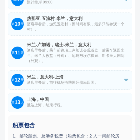
预计靠岸 09:00
邮轮早餐后，办理离船手续，前往游览摩纳哥王宫广场、摩
热那亚-五渔村-米兰，意大利
纳哥亲王宫（外观）、摩纳哥大教堂（外观）、蒙特卡罗。
10
酒店早餐后，游览五渔村（因时间有限，最多只能参观一个
第
天
村）。
米兰-卢加诺，瑞士-米兰，意大利
酒店早餐后，乘车前往瑞士卢加诺参观游览，后乘车返回米
11
第
天
兰、米兰大教堂（外观）、厄玛努埃尔拱廊、斯卡拉大剧院
（外观）。
米兰，意大利-上海
12

第
天
酒店早餐后，前往机场搭乘国际航班回国。
参考航班：米兰-上海 CA968，11:30-05:50+1，飞行时间
上海，中国
13
约 11 小时 20 分
第
天
抵达上海，结束行程。
船票包含
1、邮轮船票、及港务税费（船票包含：2 人一间邮轮房