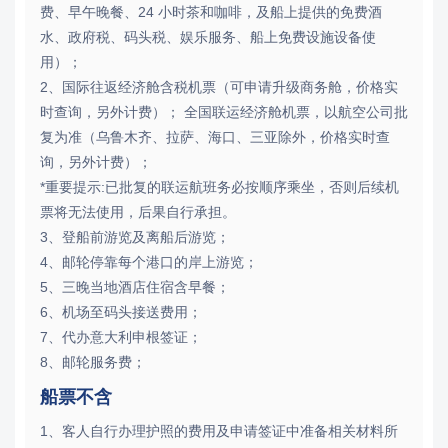
费、早午晚餐、24 小时茶和咖啡，及船上提供的免费酒
水、政府税、码头税、娱乐服务、船上免费设施设备使
用）；
2、国际往返经济舱含税机票（可申请升级商务舱，价格实
时查询，另外计费）； 全国联运经济舱机票，以航空公司批
复为准（乌鲁木齐、拉萨、海口、三亚除外，价格实时查
询，另外计费）；
*重要提示:已批复的联运航班务必按顺序乘坐，否则后续机
票将无法使用，后果自行承担。
3、登船前游览及离船后游览；
4、邮轮停靠每个港口的岸上游览；
5、三晚当地酒店住宿含早餐；
6、机场至码头接送费用；
7、代办意大利申根签证；
8、邮轮服务费；
船票不含
1、客人自行办理护照的费用及申请签证中准备相关材料所