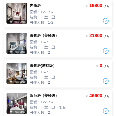
2人，人均单价
19800
内舱房
单人间
-
+
￥
/
人起
间
0
￥
/人
一人单价
面积：12-17㎡
-
+
间
0
￥
/人
结构：一室一卫
三人间


可住人数：1-2
查看详情
3人，人均单价
两人间
-
+
间
0
￥
/人
2人，人均单价
21800
海景房（美妙级）
单人间
-
+
￥
/
人起
间
0
￥
/人
四人间
一人单价
面积：16㎡
4人，人均单价
-
+
间
0
￥
/人
结构：一室一卫
三人间
-
+

间
0
￥
/人

可住人数：2
查看详情
3人，人均单价
两人间
-
+
间
0
￥
/人
2人，人均单价
0
海景房(梦幻级）
单人间
-
+
￥
/
人起
间
0
￥
/人
四人间
一人单价
面积：16㎡
4人，人均单价
-
+
间
0
￥
/人
结构：一室一卫
三人间
-
+

间
0
￥
/人

可住人数：2
查看详情
3人，人均单价
两人间
-
+
间
0
￥
/人
2人，人均单价
46600
阳台房（美妙级）
单人间
-
+
￥
/
人起
间
0
￥
/人
四人间
一人单价
面积：12-17㎡
4人，人均单价
-
+
间
0
￥
/人
结构：一室一卫一阳台
三人间
-
+

间
0
￥
/人

可住人数：2
查看详情
3人，人均单价