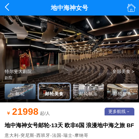


地中海神女号
MSC地中海邮轮·地中海神女号
特尔斐大剧院
旋转木马剧场
MSC礼品商店
全部美食 >
全部玩乐 >
全部服务 >
详情 >
剧院
邮轮
邮轮美食
邮轮玩乐
邮轮服务
21998
更多航线

￥
起/人
地中海神女号邮轮-13天 欧非6国 浪漫地中海之旅 BF
意大利-突尼斯-西班牙-法国-瑞士-摩纳哥