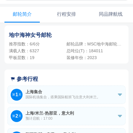
3人，人均单价
两人间
-
+
间
0
￥
/人
2人，人均单价
邮轮简介
行程安排
同品牌航线
-
+
间
0
￥
/人
四人间
4人，人均单价
三人间
-
+
间
0
￥
/人
地中海神女号邮轮
3人，人均单价
-
+
间
0
￥
/人
推荐指数：6/6分
邮轮品牌：MSC地中海邮轮品牌
满载人数：6327
总吨位(T)：184011
四人间
甲板层数：19
装修年份：2023
4人，人均单价
-
+
间
0
￥
/人
参考行程

上海集合
1

第
天
国际机场集合，搭乘国际航班飞往意大利米兰。
参考航班：12 月 07 日 上海-米兰，CA967，01:45-
上海/米兰-热那亚，意大利
2
07:15，飞行时间约 12 小时 30 分

第
天
预计启航：17:00
早上抵达后，乘车前往热那亚市区游览。参观佛拉里广场、