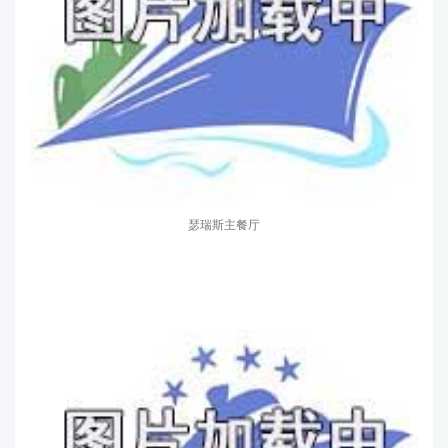
瑟瑞斯主餐厅