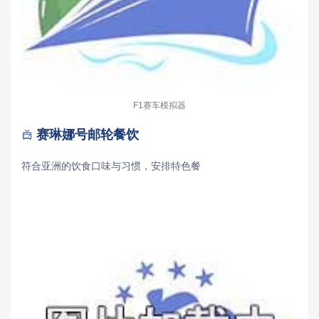
F1赛车模拟器
赛琳娜号邮轮餐饮

符合亚洲的饮食口味与习惯，安排特色餐