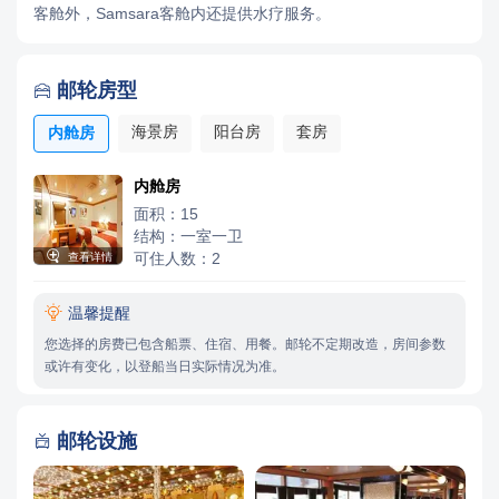
客舱外，Samsara客舱内还提供水疗服务。
邮轮房型

海景房
阳台房
套房
内舱房
内舱房
面积：15
结构：一室一卫

可住人数：2
查看详情

温馨提醒
您选择的房费已包含船票、住宿、用餐。邮轮不定期改造，房间参数
或许有变化，以登船当日实际情况为准。
邮轮设施
