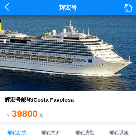


辉宏号
辉宏号邮轮/Costa Favolosa
39800
￥
起
邮轮航线
邮轮简介
邮轮房型
邮轮设施