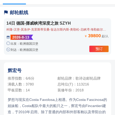

邮轮航线
14日 德国-挪威峡湾深度之旅 SZYH
科隆-汉堡-莫洛伊-克里斯蒂安桑-翁达尔斯内斯-奥勒松-北峡湾-海勒叙尔特-盖朗厄尔峡湾-卑尔根
39800
￥
起/人
2026-8-13


出发：欧洲德国汉堡
预订

到达：欧洲德国汉堡
辉宏号
推荐指数：6/6分
邮轮品牌：歌诗达邮轮品牌
满载人数：3780
总吨位(T)：113216
甲板层数：14
装修年份：2018
梦想与现实在Costa Favolosa上相遇。作为Costa Fascinosa的
姐妹船，Costa船队中最大的船只之一，辉宏号由Fincantieri建
造，于2010年启用。除了普通的内部和外部客舱以及带阳台的