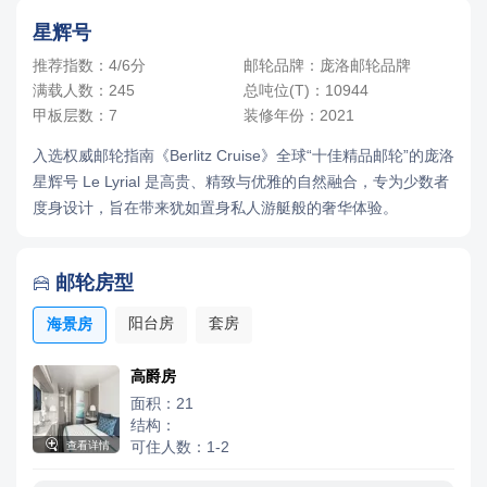
星辉号
推荐指数：4/6分
邮轮品牌：庞洛邮轮品牌
满载人数：245
总吨位(T)：10944
甲板层数：7
装修年份：2021
入选权威邮轮指南《Berlitz Cruise》全球“十佳精品邮轮”的庞洛
星辉号 Le Lyrial 是高贵、精致与优雅的自然融合，专为少数者
度身设计，旨在带来犹如置身私人游艇般的奢华体验。
邮轮房型

阳台房
套房
海景房
高爵房
面积：21
结构：

可住人数：1-2
查看详情