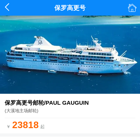


保罗高更号
保罗高更号邮轮/PAUL GAUGUIN
(大溪地主场邮轮)
23818
￥
起