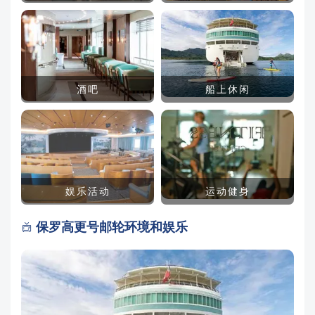
酒吧
船上休闲
娱乐活动
运动健身
保罗高更号邮轮环境和娱乐
