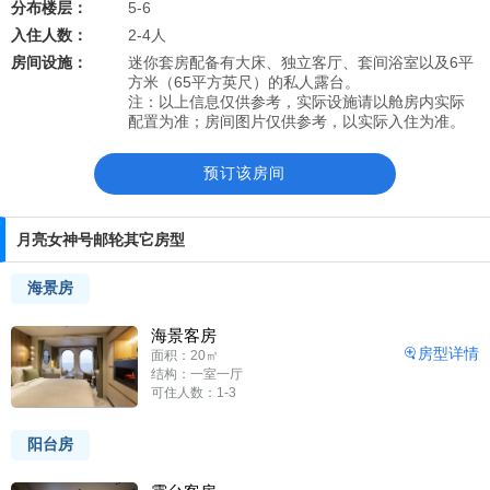
分布楼层：
5-6
入住人数：
2-4人
房间设施：
迷你套房配备有大床、独立客厅、套间浴室以及6平
方米（65平方英尺）的私人露台。
注：以上信息仅供参考，实际设施请以舱房内实际
配置为准；房间图片仅供参考，以实际入住为准。
预订该房间
月亮女神号邮轮
其它房型
海景房
海景客房
房型详情
面积：20㎡
结构：一室一厅
可住人数：1-3
阳台房