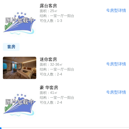
露台客房
房型详情
面积：25㎡
结构：一室一厅一阳台
可住人数：1-3
套房
迷你套房
房型详情
面积：32-36㎡
结构：一室一厅一阳台
可住人数：2-4
豪 华套房
房型详情
面积：41㎡
结构：一室一厅一阳台
可住人数：2-4
月亮女神号邮轮
航线
11天 (华人包船)“北极熊王国”斯瓦尔巴群
岛探索 DJ
（航向：欧洲挪威朗伊尔城⇋欧洲挪威
朗伊尔城）