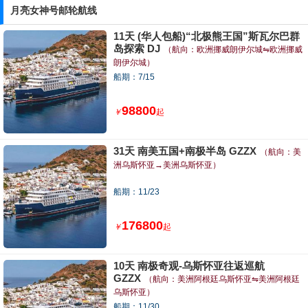
船期：7/15
98800
￥
起
31天 南美五国+南极半岛 GZZX
（航向：美
洲乌斯怀亚→美洲乌斯怀亚）
船期：11/23
176800
￥
起
10天 南极奇观-乌斯怀亚往返巡航
GZZX
（航向：美洲阿根廷乌斯怀亚⇋美洲阿根廷
乌斯怀亚）
船期：11/30
56000
￥
起