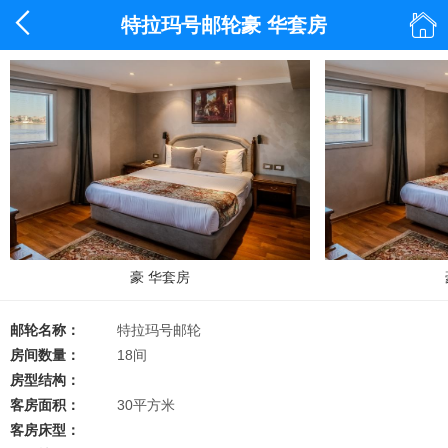


特拉玛号邮轮豪 华套房
豪 华套房
邮轮名称：
特拉玛号邮轮
房间数量：
18间
房型结构：
客房面积：
30平方米
客房床型：