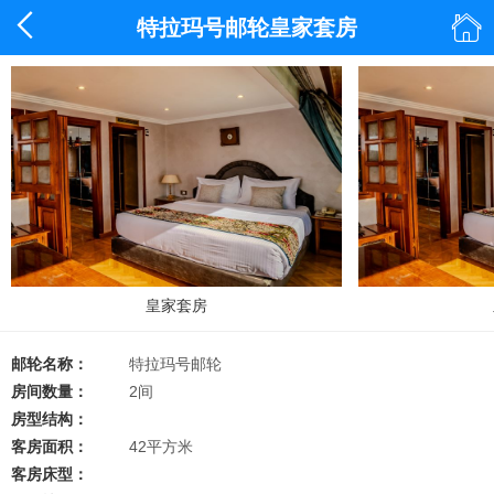


特拉玛号邮轮皇家套房
皇家套房
邮轮名称：
特拉玛号邮轮
房间数量：
2间
房型结构：
客房面积：
42平方米
客房床型：