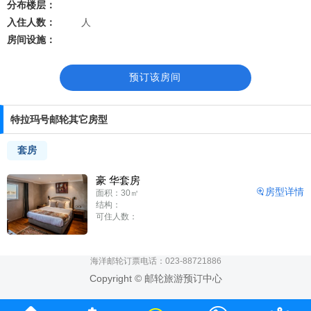
分布楼层：
入住人数：
人
房间设施：
预订该房间
特拉玛号邮轮
其它房型
套房
豪 华套房
房型详情
面积：30㎡
结构：
可住人数：
海洋邮轮订票电话：023-88721886
Copyright © 邮轮旅游预订中心