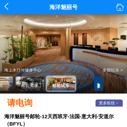


海洋魅丽号
格子架酒吧
全部美食 >
皇家加勒比邮轮·海洋魅丽号
详情 >
海上水疗与健身中心
全部玩乐 >
更多

轮
邮轮美食
邮轮玩乐
请电询
更多航线

海洋魅丽号邮轮-12天西班牙-法国-意大利-安道尔
（BFYL）