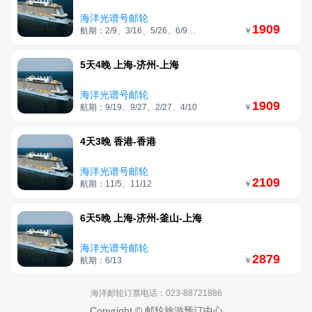
海洋光谱号邮轮
1909
航期：2/9、3/16、5/26、6/9、7/12
￥
5天4晚 上海-济州-上海
海洋光谱号邮轮
1909
航期：9/19、9/27、2/27、4/10
￥
4天3晚 香港-香港
海洋光谱号邮轮
2109
航期：11/5、11/12
￥
6天5晚 上海-济州-釜山-上海
海洋光谱号邮轮
2879
航期：6/13
￥
海洋邮轮订票电话：023-88721886
Copyright © 邮轮旅游预订中心