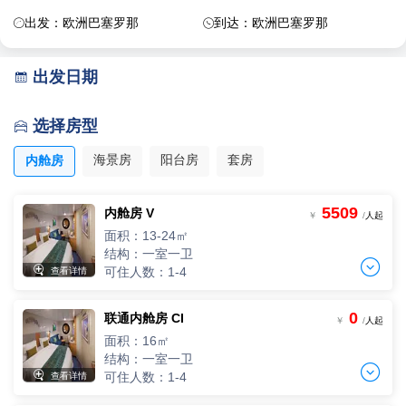
出发：欧洲巴塞罗那
到达：欧洲巴塞罗那


出发日期

选择房型

海景房
阳台房
套房
内舱房
5509
内舱房 V
￥
/
人起
面积：13-24㎡
结构：一室一卫


可住人数：1-4
查看详情
0
联通内舱房 CI
两人间
￥
/
人起
2人，人均单价
面积：16㎡
-
+
间
0
￥
/人
结构：一室一卫


可住人数：1-4
查看详情
三人间