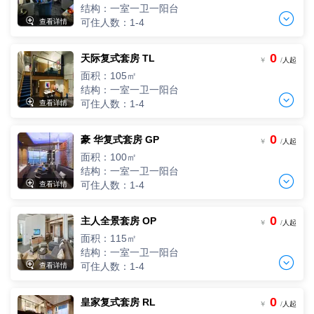
-
+
间
0
￥
/人
结构：一室一卫一阳台
四人间


可住人数：1-4
查看详情
4人，人均单价
三人间
-
+
间
0
￥
/人
3人，人均单价
0
天际复式套房 TL
两人间
-
+
￥
/
人起
间
0
￥
/人
2人，人均单价
面积：105㎡
-
+
间
0
￥
/人
结构：一室一卫一阳台
四人间


可住人数：1-4
查看详情
4人，人均单价
三人间
-
+
间
0
￥
/人
3人，人均单价
0
豪 华复式套房 GP
两人间
-
+
￥
/
人起
间
0
￥
/人
2人，人均单价
面积：100㎡
-
+
间
0
￥
/人
结构：一室一卫一阳台
四人间


可住人数：1-4
查看详情
4人，人均单价
三人间
-
+
间
0
￥
/人
3人，人均单价
0
主人全景套房 OP
两人间
-
+
￥
/
人起
间
0
￥
/人
2人，人均单价
面积：115㎡
-
+
间
0
￥
/人
结构：一室一卫一阳台
四人间


可住人数：1-4
查看详情
4人，人均单价
三人间
-
+
间
0
￥
/人
3人，人均单价
0
皇家复式套房 RL
两人间
-
+
￥
/
人起
间
0
￥
/人