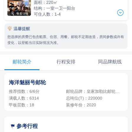
2人，人均单价
面积：220㎡
-
+
间
0
￥
/人
结构：一室一卫一阳台
四人间


可住人数：1-4
查看详情
4人，人均单价
三人间
-
+
间
0
￥
/人
3人，人均单价

温馨提醒
两人间
-
+
间
0
￥
/人
2人，人均单价
您选择的房费已包含船票、住宿、用餐。邮轮不定期改造，房间参数或许有
-
+
间
0
￥
/人
变化，以登船当日实际情况为准。
四人间
4人，人均单价
三人间
-
+
间
0
￥
/人
3人，人均单价
邮轮简介
行程安排
同品牌航线
-
+
间
0
￥
/人
四人间
海洋魅丽号邮轮
4人，人均单价
-
+
间
0
￥
/人
推荐指数：6/6分
邮轮品牌：皇家加勒比邮轮品牌
满载人数：6314
总吨位(T)：220000
甲板层数：18
装修年份：2020
参考行程
