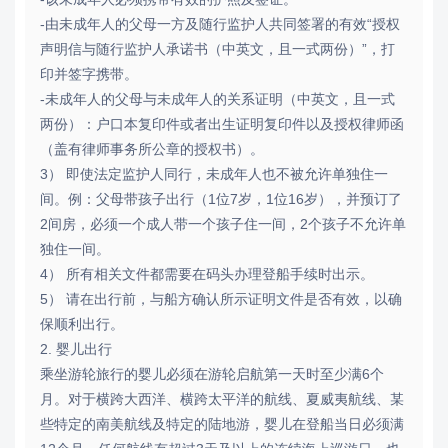
-由未成年人的父母一方及随行监护人共同签署的有效“授权
声明信与随行监护人承诺书（中英文，且一式两份）”，打
印并签字携带。
-未成年人的父母与未成年人的关系证明（中英文，且一式
两份）：户口本复印件或者出生证明复印件以及授权律师函
（盖有律师事务所公章的授权书）。
3） 即使法定监护人同行，未成年人也不被允许单独住一
间。例：父母带孩子出行（1位7岁，1位16岁），并预订了
2间房，必须一个成人带一个孩子住一间，2个孩子不允许单
独住一间。
4） 所有相关文件都需要在码头办理登船手续时出示。
5） 请在出行前，与船方确认所示证明文件是否有效，以确
保顺利出行。
2. 婴儿出行
乘坐游轮旅行的婴儿必须在游轮启航第一天时至少满6个
月。对于横跨大西洋、横跨太平洋的航线、夏威夷航线、某
些特定的南美航线及特定的陆地游，婴儿在登船当日必须满