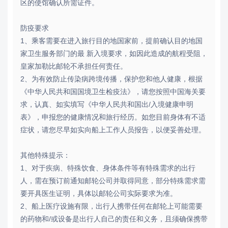
区的使馆确认所需证件。
防疫要求
1、乘客需要在进入旅行目的地国家前，提前确认目的地国
家卫生服务部门的最 新入境要求，如因此造成的航程受阻，
皇家加勒比邮轮不承担任何责任。
2、为有效防止传染病跨境传播，保护您和他人健康，根据
《中华人民共和国国境卫生检疫法》，请您按照中国海关要
求，认真、如实填写《中华人民共和国出/入境健康申明
表》，申报您的健康情况和旅行经历。如您目前身体有不适
症状，请您尽早如实向船上工作人员报告，以便妥善处理。
其他特殊提示：
1、对于疾病、特殊饮食、身体条件等有特殊需求的出行
人，需在预订前通知邮轮公司并取得同意，部分特殊需求需
要开具医生证明，具体以邮轮公司实际要求为准。
2、船上医疗设施有限，出行人携带任何在邮轮上可能需要
的药物和/或设备是出行人自己的责任和义务，且须确保携带