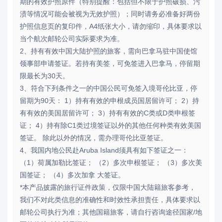
期的有效护照原件（特别提醒：包括但不限于护照破损、污
渍等情况可能会被视为无效护照）；同时请务必准备好两份
护照信息页的复印件，A4纸张大小，请勿缩印，具体要求以
当个航次邮轮公司实际要求为准。
2、持有有效中国大陆护照的旅客，需向巴拿马驻中国使馆
领事部申请签证。若持有美签，可免签进入巴拿马，停留期
限最长为30天。
3、符合下列条件之一的中国公民可免签入境哥伦比亚，停
留期为90天： 1）持有有效的申根成员国居留许可； 2）持
有有效的美国居留许可； 3）持有有效的C类或D类申根签
证； 4）持有除C1类过境签证以外的其他任何种类有效美国
签证。 除此以外的情况，需办理哥伦比亚签证。
4、我国内地公民赴Aruba Island须具有如下签证之一：
（1）荷属加勒比签证； （2）多次申根签证； （3）多次美
国签证； （4）多次加拿 大签证。
*本产品披露的旅行证件政策，仅限中国大陆籍旅客参考，
我们不对此类信息的准确性和时效性承担责任，具体要求以
邮轮公司执行为准；其他国籍旅客，请自行咨询途径国家/地