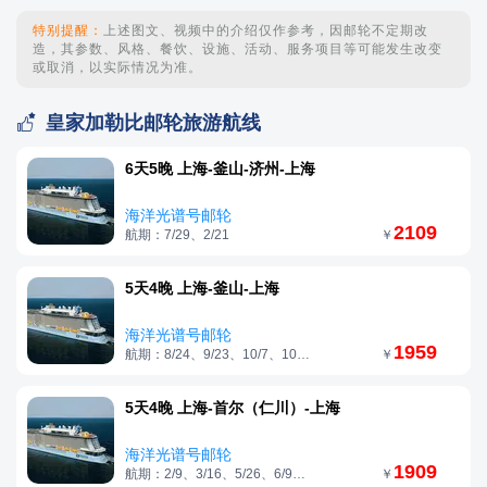
特别提醒：
上述图文、视频中的介绍仅作参考，因邮轮不定期改
造，其参数、风格、餐饮、设施、活动、服务项目等可能发生改变
或取消，以实际情况为准。

皇家加勒比邮轮旅游航线
6天5晚 上海-釜山-济州-上海
海洋光谱号邮轮
2109
航期：7/29、2/21
￥
5天4晚 上海-釜山-上海
海洋光谱号邮轮
1959
航期：8/24、9/23、10/7、10/16、1/28
￥
5天4晚 上海-首尔（仁川）-上海
海洋光谱号邮轮
1909
航期：2/9、3/16、5/26、6/9、7/12
￥