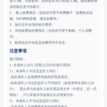
金/人/晚，天际套房、星际套房为21美金/人/晚。邮轮服务费
须登船后支付给船方。
2 、船上收费项目（包括但不限于收费餐厅、收费娱乐设
施、WiFi网络套餐、酒水套餐等）
3、旅行证件办理的相关费用。
4、其他收费或自费项目（包括但不限于购物、个人消费
等）。
5、船票包含中未提及的费用均不包含。
注意事项
预订限制：
1. 未成年人出行 (开航之日仍未满21周岁)
1） 未成年人与法定监护人同行：
-该未成年人必须携带有效的护照及签证。
-如未成年人与法定监护人不同姓氏（如母亲带未成年人出
行），需出具与未成年人的关系证明文件（中英文，且一式
两份），户口本复印件或者出生证明复印件。
2） 未成年人不与法定监护人同行
-该未成年人必须携带有效的护照及签证。