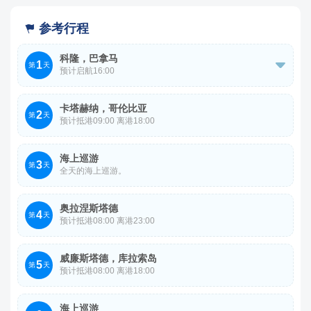
参考行程

科隆，巴拿马
1

第
天
预计启航16:00
参考登船港口：Colon Cruise Terminal
卡塔赫纳，哥伦比亚
2
第
天
预计抵港09:00 离港18:00
港口地址：9464+6MQ, Colón, Colón Province, Panama
海上巡游
3
第
天
全天的海上巡游。
奥拉涅斯塔德
4
第
天
预计抵港08:00 离港23:00
威廉斯塔德，库拉索岛
5
第
天
预计抵港08:00 离港18:00
海上巡游