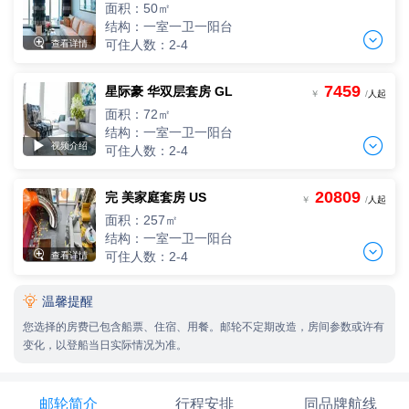
2人，人均单价
面积：50㎡
-
+
间
0
￥
/人
结构：一室一卫一阳台
四人间


可住人数：2-4
查看详情
4人，人均单价
三人间
-
+
间
0
￥
/人
3人，人均单价
7459
星际豪 华双层套房 GL
两人间
-
+
￥
/
人起
间
0
￥
/人
2人，人均单价
面积：72㎡
-
+
间
0
￥
/人
结构：一室一卫一阳台
四人间

▶
视频介绍
可住人数：2-4
4人，人均单价
三人间
-
+
间
0
￥
/人
3人，人均单价
20809
完 美家庭套房 US
两人间
-
+
￥
/
人起
间
0
￥
/人
2人，人均单价
面积：257㎡
-
+
间
0
￥
/人
结构：一室一卫一阳台
四人间


可住人数：2-4
查看详情
4人，人均单价
三人间
-
+
间
0
￥
/人
3人，人均单价

温馨提醒
两人间
-
+
间
0
￥
/人
2人，人均单价
您选择的房费已包含船票、住宿、用餐。邮轮不定期改造，房间参数或许有
-
+
间
0
￥
/人
变化，以登船当日实际情况为准。
四人间
4人，人均单价
三人间
-
+
间
0
￥
/人
3人，人均单价
邮轮简介
行程安排
同品牌航线