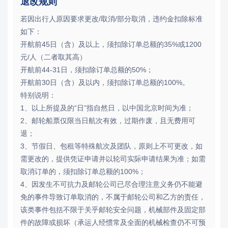
退改规则
若因出行人原因要求更改/取消/部分取消，违约金扣除标准
如下：
开航前45日（含）及以上，须扣除订单总额的35%或1200
元/人（二者取其高）
开航前44-31日，须扣除订单总额的50%；
开航前30日（含）及以内，须扣除订单总额的100%。
特别说明：
1、以上所提及的“日”指自然日，以中国北京时间为准；
2、邮轮船票仅限当日航次有效，过期作废，且无费用可
退；
3、节假日、包租等特殊航次及团队，原则上不可更改，如
需更改的，提供凭证申请并以轮司实际申请结果为准；如需
取消订单的，须扣除订单总额的100%；
4、因发生不可抗力及邮轮公司已尽合理注意义务仍不能避
免的事件导致订单取消的，不属于邮轮公司和乙方的责任，
该类事件包括不限于关乎邮轮安全问题，机械部件及固定部
件的故障或损坏（承运人经惯常及全面的机械检查仍不可预