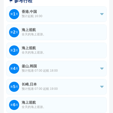
参考行程

香港,中国
1

第
天
预计起航 16:00
欢迎来到香港启德邮轮码头，开启您此次的游轮之旅。
海上巡航
2
第
天
全天的海上巡游。
您可以到达港口后办理行李托运及登船手续，通过安检与海
关后，便可凭房卡登船。
海上巡航
码头地址：香港启德码头 九龙承丰路33号（入口位于祥业
3
第
天
全天的海上巡游。
街）
釜山,韩国
4

第
天
预计抵港 07:00 起航 18:00
釜山，位于韩国的东南端。
长崎,日本
5

第
天
预计抵港 07:00 起航 19:00
釜山港口地址：BUSAN INTERNATION PASSENGER
TERMINAL 2
长崎是九州岛西岸港口城市。
海上巡航
1185-47 Choryang-dong, Dong -Gu, Busan
6
第
天
全天的海上巡游。
港口地址：