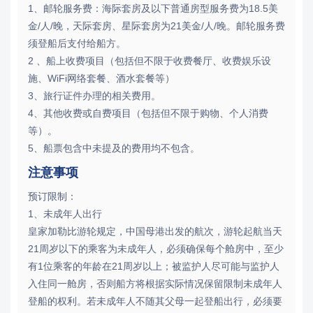
1、邮轮服务费：海际套房及以下普通房型服务费为18.5美
金/人/晚，天际套房、星际套房为21美金/人/晚。邮轮服务费
须登船后支付给船方。
2 、船上收费项目（包括但不限于收费餐厅、收费娱乐设
施、WiFi网络套餐、酒水套餐等）
3、旅行证件办理的相关费用。
4、其他收费或自费项目（包括但不限于购物、个人消费
等）。
5、船票包含中未提及的费用均不包含。
注意事项
预订限制：
1、未成年人出行
皇家加勒比游轮规定，中国母港出发的航次，游轮起航当天
21周岁以下的乘客为未成年人，必须确保每个舱房中，至少
有1位乘客的年龄在21周岁以上；被监护人尽可能与监护人
入住同一舱房，否则船方将根据实际情况保留限制未成年人
登船的权利。若未成年人不随其父母一起登船出行，必须要