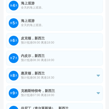
海上巡游
4
考利夫人座椅】，中午前往悉尼鱼市场自由活动，结束后我
第
天
全天的海上巡游。
们前往邮轮码头办理登船手续。
海上巡游
5
第
天
全天的海上巡游。
皮克顿，新西兰
6
第
天
预计抵港09:00 离港18:00
内皮尔，新西兰
7
第
天
预计抵港08:30 离港18:00
惠灵顿，新西兰
8

第
天
预计抵港08:30 离港18:30
【惠灵顿缆车*（含车票）】-【新西兰议会大厦（外观）】-
克赖斯特彻奇，新西兰
9
惠灵顿海滨步道（Waterfront）-古巴街

第
天
预计抵港07:00 离港18:00
【乘船（含船票）】-【国际南极中心（入内）】
但尼丁（查尔莫斯港），新西兰