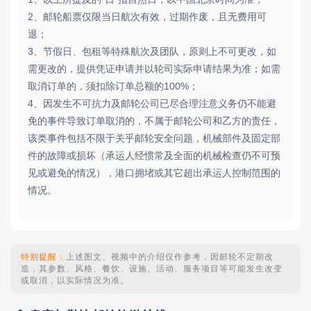
2、邮轮船票仅限当日航次有效，过期作废，且无费用可
退；
3、节假日、包租等特殊航次及团队，原则上不可更改，如
需更改的，提供凭证申请并以轮司实际申请结果为准；如需
取消订单的，须扣除订单总额的100%；
4、因发生不可抗力及邮轮公司已尽合理注意义务仍不能避
免的事件导致订单取消的，不属于邮轮公司和乙方的责任，
该类事件包括不限于关乎邮轮安全问题，机械部件及固定部
件的故障或损坏（承运人经惯常及全面的机械检查仍不可预
见或避免的情况），港口拥堵或其它超出承运人控制范围的
情况。
特别提醒：
上述图文、视频中的介绍仅作参考，因邮轮不定期改
造，其参数、风格、餐饮、设施、活动、服务项目等可能发生改变
或取消，以实际情况为准。