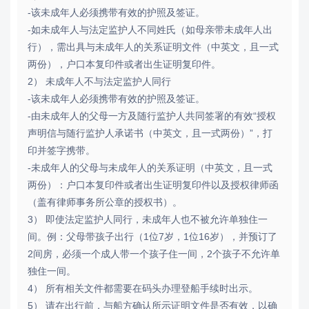
-该未成年人必须携带有效的护照及签证。
-如未成年人与法定监护人不同姓氏（如母亲带未成年人出
行），需出具与未成年人的关系证明文件（中英文，且一式
两份），户口本复印件或者出生证明复印件。
2） 未成年人不与法定监护人同行
-该未成年人必须携带有效的护照及签证。
-由未成年人的父母一方及随行监护人共同签署的有效“授权
声明信与随行监护人承诺书（中英文，且一式两份）”，打
印并签字携带。
-未成年人的父母与未成年人的关系证明（中英文，且一式
两份）：户口本复印件或者出生证明复印件以及授权律师函
（盖有律师事务所公章的授权书）。
3） 即使法定监护人同行，未成年人也不被允许单独住一
间。例：父母带孩子出行（1位7岁，1位16岁），并预订了
2间房，必须一个成人带一个孩子住一间，2个孩子不允许单
独住一间。
4） 所有相关文件都需要在码头办理登船手续时出示。
5） 请在出行前，与船方确认所示证明文件是否有效，以确