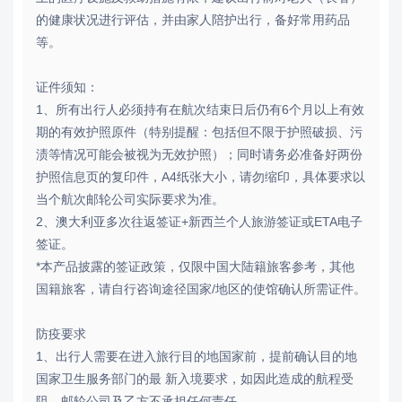
的健康状况进行评估，并由家人陪护出行，备好常用药品
等。
证件须知：
1、所有出行人必须持有在航次结束日后仍有6个月以上有效
期的有效护照原件（特别提醒：包括但不限于护照破损、污
渍等情况可能会被视为无效护照）；同时请务必准备好两份
护照信息页的复印件，A4纸张大小，请勿缩印，具体要求以
当个航次邮轮公司实际要求为准。
2、澳大利亚多次往返签证+新西兰个人旅游签证或ETA电子
签证。
*本产品披露的签证政策，仅限中国大陆籍旅客参考，其他
国籍旅客，请自行咨询途径国家/地区的使馆确认所需证件。
防疫要求
1、出行人需要在进入旅行目的地国家前，提前确认目的地
国家卫生服务部门的最 新入境要求，如因此造成的航程受
阻，邮轮公司及乙方不承担任何责任。