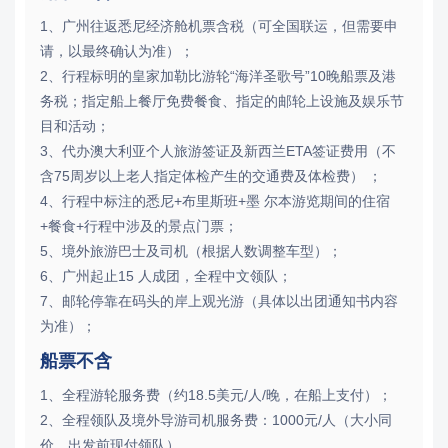
我们搭乘国内航班飞住中国。
1、广州往返悉尼经济舱机票含税（可全国联运，但需要申
请，以最终确认为准）；
2、行程标明的皇家加勒比游轮“海洋圣歌号”10晚船票及港
务税；指定船上餐厅免费餐食、指定的邮轮上设施及娱乐节
目和活动；
3、代办澳大利亚个人旅游签证及新西兰ETA签证费用（不
含75周岁以上老人指定体检产生的交通费及体检费） ；
4、行程中标注的悉尼+布里斯班+墨 尔本游览期间的住宿
+餐食+行程中涉及的景点门票；
5、境外旅游巴士及司机（根据人数调整车型）；
6、广州起止15 人成团，全程中文领队；
7、邮轮停靠在码头的岸上观光游（具体以出团通知书内容
为准）；
船票不含
1、全程游轮服务费（约18.5美元/人/晚，在船上支付）；
2、全程领队及境外导游司机服务费：1000元/人（大小同
价，出发前现付领队）