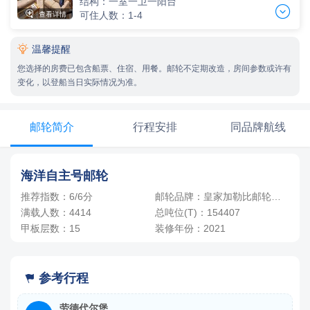
结构：一室一卫一阳台
四人间


可住人数：1-4
查看详情
4人，人均单价
三人间
-
+
间
0
￥
/人
3人，人均单价

温馨提醒
两人间
-
+
间
0
￥
/人
2人，人均单价
您选择的房费已包含船票、住宿、用餐。邮轮不定期改造，房间参数或许有
-
+
间
0
￥
/人
变化，以登船当日实际情况为准。
四人间
4人，人均单价
三人间
-
+
间
0
￥
/人
3人，人均单价
邮轮简介
行程安排
同品牌航线
-
+
间
0
￥
/人
四人间
海洋自主号邮轮
4人，人均单价
-
+
间
0
￥
/人
推荐指数：6/6分
邮轮品牌：皇家加勒比邮轮品牌
满载人数：4414
总吨位(T)：154407
甲板层数：15
装修年份：2021
参考行程

劳德代尔堡