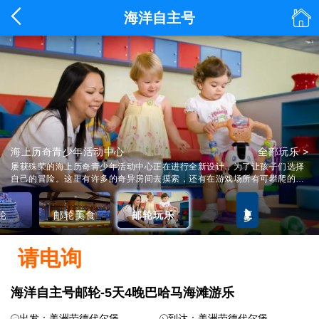


海洋自主号
池畔酒吧
海上历奇青少年活动中心
全部美食 >
全部玩乐 >
皇家加勒比邮轮·海洋自主号
详情 >
屡获殊荣的海上历奇青少年活动中心正在进行全新设计，为了让孩子们选择
自己的冒险。这里有许多的奇异房间去摸索，还有在游戏场所有可攀爬的创
造物去探索。在工作间的互动式小铁匠、在竞技场里友好的比赛，在这里他
们有着自己的空间。
更多

轮
邮轮美食
邮轮玩乐
请电询
海洋自主号邮轮-5天4晚巴哈马海滩游乐
出发：美洲劳德代尔堡
到达：美洲劳德代尔堡

