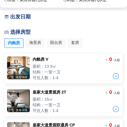
出发日期

选择房型

海景房
阳台房
套房
内舱房
0
内舱房 V
￥
/
人起
面积：13.9㎡
结构：一室一卫


可住人数：1-4
查看详情
0
皇家大道景观房 2T
两人间
￥
/
人起
2人，人均单价
面积：15㎡
-
+
间
0
￥
/人
结构：一室一卫


可住人数：1-4
查看详情
三人间
3人，人均单价
0
皇家大道景观联通房 CP
两人间
-
+
￥
/
人起
间
0
￥
/人