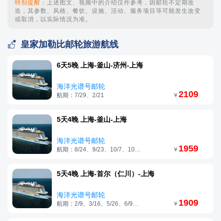
港口地址
特别提醒：
上述图文、视频中的介绍仅作参考，因邮轮不定期改
造，其参数、风格、餐饮、设施、活动、服务项目等可能发生改变
Port Everglades 1850 Eller Dr.,Fort Lauderdale,Florida,
或取消，以实际情况为准。
33316,

皇家加勒比邮轮旅游航线
6天5晚 上海-釜山-济州-上海
海洋光谱号邮轮
2109
航期：7/29、2/21
￥
5天4晚 上海-釜山-上海
海洋光谱号邮轮
1959
航期：8/24、9/23、10/7、10/16、1/28
￥
5天4晚 上海-首尔（仁川）-上海
海洋光谱号邮轮
1909
航期：2/9、3/16、5/26、6/9、7/12
￥