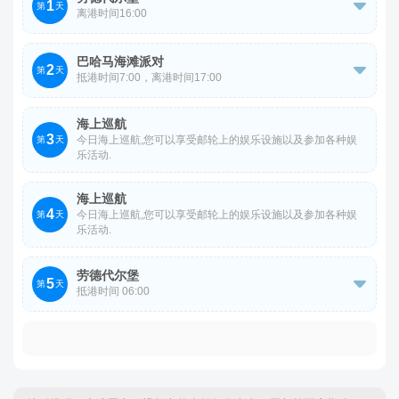
1

第
天
离港时间16:00
劳德代尔堡是位于美国佛罗里达州布罗沃德县的一座城市，
巴哈马海滩派对
2
是该县的县城，南佛罗里达都会区的一部分，以“美国威尼

第
天
抵港时间7:00，离港时间17:00
斯”著称。
皇家加勒比游轮私属岛屿可可岛，全新升级为可可岛完美假
港口地址
海上巡航
日！
3
今日海上巡航,您可以享受邮轮上的娱乐设施以及参加各种娱
第
天
Port Everglades 1850 Eller Dr.,Fort Lauderdale,Florida,
乐活动.
33316,
海上巡航
4
今日海上巡航,您可以享受邮轮上的娱乐设施以及参加各种娱
第
天
乐活动.
劳德代尔堡
5

第
天
抵港时间 06:00
劳德代尔堡是位于美国佛罗里达州布罗沃德县的一座城市，
是该县的县城，南佛罗里达都会区的一部分，以“美国威尼
斯”著称。