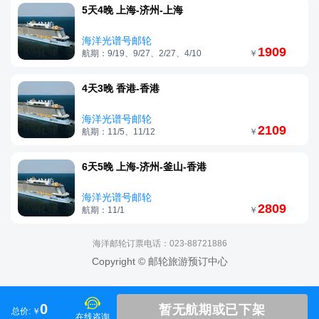
5天4晚 上海-济州-上海
海洋光谱号邮轮
1909
航期：9/19、9/27、2/27、4/10
￥
4天3晚 香港-香港
海洋光谱号邮轮
2109
航期：11/5、11/12
￥
6天5晚 上海-济州-釜山-香港
海洋光谱号邮轮
2809
航期：11/1
￥
海洋邮轮订票电话：023-88721886
Copyright © 邮轮旅游预订中心

0
暂无航期或已下架
总价:
￥
在线咨询