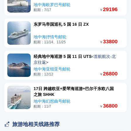
地中海欧罗巴号邮轮
29196
航期：7/17
￥
东罗马帝国巡礼 5 国 16 日 ZX
地中海抒情号邮轮
33800
航期：11/14、11/25
￥
经典地中海巡游 5 国 11 日 UTS
<首航航次-北
京往返>
地中海亚细亚号邮轮
26800
航期：12/12
￥
17日 跨越欧亚+爱琴海巡游+巴尔干东欧八国
之旅 SHHK
地中海幻想曲号邮轮
36800
航期：11/7
￥

旅游地相关线路推荐