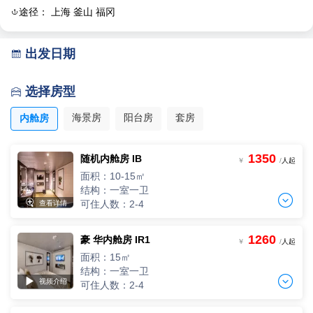
途径： 上海 釜山 福冈

出发日期

选择房型

海景房
阳台房
套房
内舱房
1350
随机内舱房 IB
￥
/
人起
面积：10-15㎡
结构：一室一卫


可住人数：2-4
查看详情
1260
豪 华内舱房 IR1
两人间
￥
/
人起
2人，人均单价
面积：15㎡
-
+
间
0
￥
/人
结构：一室一卫

▶
视频介绍
可住人数：2-4
三人间
3人，人均单价