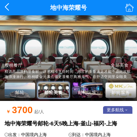


地中海荣耀号
樱桃餐厅
高阁俱乐部
我的MSC智能邮轮计划
全部美食 >
全部玩乐 >
全部服务 >
MSC地中海邮轮·地中海荣耀号
详情 >
精选高品质料理食材，讲求精准烹饪时间，感官的多重满足才能不虚此次航
海浪漫旅行。梧桐暖金元素点缀更显餐厅典雅大气，在舒适空间里朵颐美
食，品味鲜美汤汁，尝鲜时令果蔬。
邮轮
邮轮美食
邮轮玩乐
邮轮服务
3700
更多航线

￥
起/人
地中海荣耀号邮轮-6天5晚上海-釜山-福冈-上海
出发：中国境内上海
到达：中国境内上海

