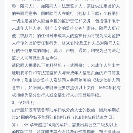
称：陪同人）。如陪同人非法定监护人，需提供法定监护人
的书面同意书，同时陪同人在航行（包括上下船）全程承担
一切法定监护人应当承担的监护责任和义务，包括但不限于
未成年人的人身、财产安全的监护义务与责任。陪同人所行
使（或默许）的任何对未成年人的监护行为将视为法定监护
人行使的监护责任和行为。MSC邮轮及工作人员对陪同人进
行的任何形式的询问、说明、声明、通知，均视为已向法定
监护人同等做出并被承认。
请陪同人携带以下资料登船（一式两份）：未成年人的出生
证明复印件和有法定监护人与未成年人信息页面的户口簿复
印件；及由法定监护人及陪同人共同签署的《法定监护人同
意书》。如陪同人未能按照要求提供以上文件，MSC邮轮有
权拒绝为部分出行人或全部出行人办理登船手续。
3、孕妇出行：
由于船舶没有装备帮助孕妇或分娩人士的设施，因此孕期超
过24周的孕妇不能预订邮轮行程（以邮轮航程结束之日计
算），怀 孕未超过24周的孕妇，需要出具公立二级及以上
的医院证明。该证明需要含有该孕妇怀孕周数、预产期并加