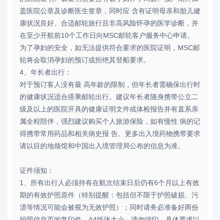
盖医院公章及诊断医生签章，同时应 含有证明母亲和胎儿健
康状况良好、合适邮轮旅行且非高风险怀孕的医学诊断，并
在至少开航前10个工作日向MSC邮轮客户服务中心申请。
为了孕妇的安全，如无法提供符合要求的医院证明，MSC邮
轮将会取消孕妇的预订或拒绝其登船要求。
4、年长者出行：
对于预订客人没有最 高年龄的限制，但年长者需确保出行时
的健康状况适合搭乘邮轮出行。建议年长者随身携带公立二
级及以上的医院开具的健康证明文件或体检报告并有直系亲
属全程陪伴，强烈建议购买个人旅游保险，如有慢性 病的记
得携带常用药品和相关病史报 告。更多出入境药物携带要求
请以目的地领馆和中国出入境管理局公布的信息为准。
证件须知：
1、所有出行人必须持有在航次结束日后仍有6个月以上有效
期的有效护照原件（特别提醒：包括但不限于护照破损、污
渍等情况可能会被视为无效护照）；同时请务必准备好两份
护照信息页的复印件，A4纸张大小，请勿缩印，具体要求以