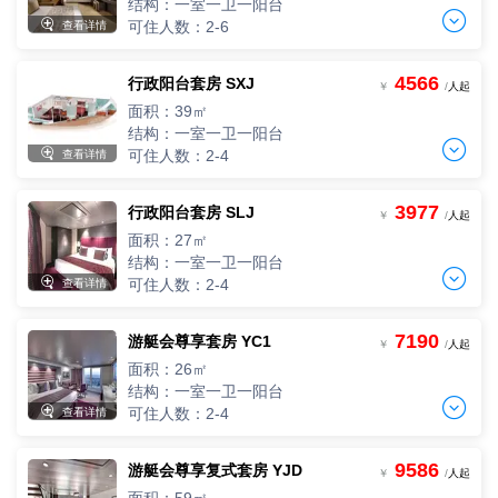
结构：一室一卫一阳台


可住人数：2-6
查看详情
三人间
3人，人均单价
4566
行政阳台套房 SXJ
两人间
-
+
￥
/
人起
间
0
￥
/人
2人，人均单价
面积：39㎡
-
+
间
0
￥
/人
结构：一室一卫一阳台
四人间


可住人数：2-4
查看详情
4人，人均单价
三人间
-
+
间
0
￥
/人
3人，人均单价
3977
行政阳台套房 SLJ
两人间
-
+
￥
/
人起
间
0
￥
/人
2人，人均单价
面积：27㎡
-
+
间
0
￥
/人
结构：一室一卫一阳台
四人间


可住人数：2-4
查看详情
4人，人均单价
三人间
-
+
间
0
￥
/人
3人，人均单价
7190
游艇会尊享套房 YC1
两人间
-
+
￥
/
人起
间
0
￥
/人
五人间
2人，人均单价
面积：26㎡
5人，人均单价
-
+
间
0
￥
/人
结构：一室一卫一阳台
四人间
-
+

间
0
￥
/人

可住人数：2-4
查看详情
4人，人均单价
三人间
-
+
间
0
￥
/人
3人，人均单价
9586
游艇会尊享复式套房 YJD
两人间
-
+
￥
/
人起
间
0
￥
/人
2人，人均单价
面积：59㎡