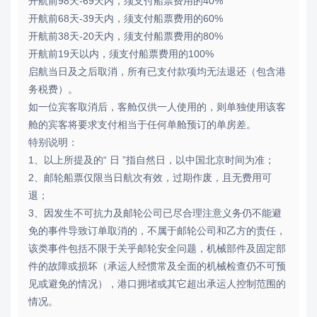
开航前98天-69天内，须支付船票费用的40%
开航前68天-39天内，须支付船票费用的60%
开航前38天-20天内，须支付船票费用的80%
开航前19天以内，须支付船票费用的100%
启航当日及之后取消，所有已支付款项均无法退还（包含港
务税费）。
如一位宾客取消后，客舱仅供一人使用的，则单独使用该客
舱的宾客将要求支付相当于任何单舱预订的单房差。
特别说明：
1、以上所提及的“ 日 ”指自然日，以中国北京时间为准；
2、邮轮船票仅限当日航次有效，过期作废，且无费用可
退；
3、因发生不可抗力及邮轮公司已尽合理注意义务仍不能避
免的事件导致订单取消的，不属于邮轮公司和乙方的责任，
该类事件包括不限于关乎邮轮安全问题，机械部件及固定部
件的故障或损坏（承运人经惯常及全面的机械检查仍不可预
见或避免的情况），港口拥堵或其它超出承运人控制范围的
情况。