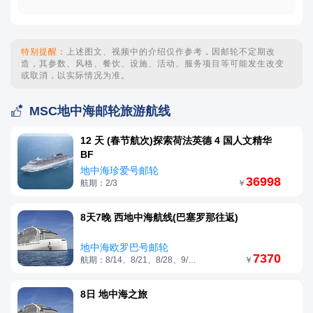
特别提醒：
上述图文、视频中的介绍仅作参考，因邮轮不定期改
造，其参数、风格、餐饮、设施、活动、服务项目等可能发生改变
或取消，以实际情况为准。

MSC地中海邮轮旅游航线
12 天 (春节航次)探索荷法英德 4 国人文精华
BF
地中海珍爱号邮轮
36998
航期：2/3
￥
8天7晚 西地中海航线(巴塞罗那往返)
地中海欧罗巴号邮轮
7370
航期：8/14、8/21、8/28、9/4、9/11
￥
8日 地中海之旅