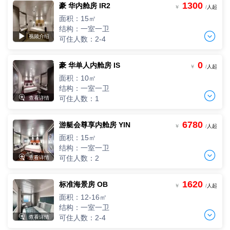
1300
豪 华内舱房 IR2
两人间
-
+
￥
/
人起
间
0
￥
/人
2人，人均单价
面积：15㎡
-
+
间
0
￥
/人
结构：一室一卫
四人间

▶
视频介绍
可住人数：2-4
4人，人均单价
三人间
-
+
间
0
￥
/人
3人，人均单价
0
豪 华单人内舱房 IS
两人间
-
+
￥
/
人起
间
0
￥
/人
2人，人均单价
面积：10㎡
-
+
间
0
￥
/人
结构：一室一卫
四人间


可住人数：1
查看详情
4人，人均单价
三人间
-
+
间
0
￥
/人
3人，人均单价
6780
游艇会尊享内舱房 YIN
单人间
-
+
￥
/
人起
间
0
￥
/人
一人单价
面积：15㎡
-
+
间
0
￥
/人
结构：一室一卫
四人间


可住人数：2
查看详情
4人，人均单价
-
+
间
0
￥
/人
1620
标准海景房 OB
两人间
￥
/
人起
2人，人均单价
面积：12-16㎡
-
+
间
0
￥
/人
结构：一室一卫


可住人数：2-4
查看详情