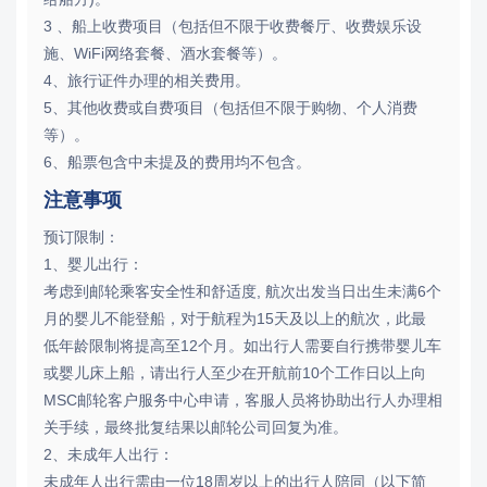
3 、船上收费项目（包括但不限于收费餐厅、收费娱乐设
施、WiFi网络套餐、酒水套餐等）。
4、旅行证件办理的相关费用。
5、其他收费或自费项目（包括但不限于购物、个人消费
等）。
6、船票包含中未提及的费用均不包含。
注意事项
预订限制：
1、婴儿出行：
考虑到邮轮乘客安全性和舒适度, 航次出发当日出生未满6个
月的婴儿不能登船，对于航程为15天及以上的航次，此最
低年龄限制将提高至12个月。如出行人需要自行携带婴儿车
或婴儿床上船，请出行人至少在开航前10个工作日以上向
MSC邮轮客户服务中心申请，客服人员将协助出行人办理相
关手续，最终批复结果以邮轮公司回复为准。
2、未成年人出行：
未成年人出行需由一位18周岁以上的出行人陪同（以下简