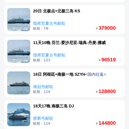
20日 北极点+北极三岛 KS
指挥官夏古号邮轮
379000
航期：7/9
￥
11天10晚 芬兰-爱沙尼亚-瑞典-丹麦-挪威
指挥官夏古号邮轮
96519
航期：1/23
￥
18日 阿根廷+南极一地 SZYH
<国内往返>
南冠号邮轮
128800
航期：12/4
￥
18天17晚 南极三岛 DJ
星辉号邮轮
144800
航期：12/4
￥