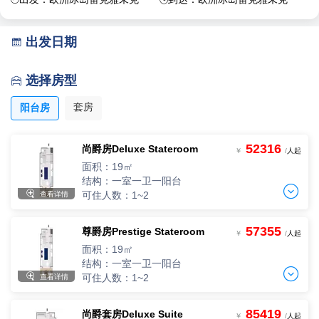
出发日期

选择房型

套房
阳台房
52316
尚爵房Deluxe Stateroom
￥
/
人起
面积：19㎡
结构：一室一卫一阳台


可住人数：1~2
查看详情
57355
尊爵房Prestige Stateroom
两人间
￥
/
人起
2人，人均单价
面积：19㎡
-
+
间
0
￥
/人
结构：一室一卫一阳台


可住人数：1~2
查看详情
85419
尚爵套房Deluxe Suite
两人间
￥
/
人起