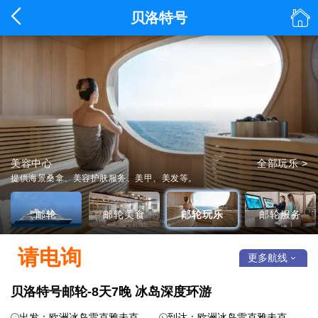


贝洛特号
全景美食餐厅
影像服务台
全部美食 >
全部服务 >
庞洛邮轮·贝洛特号
美容中心
全部玩乐 >
详情 >
提供海景桑拿、美容护肤服务、美甲、美发等。
邮轮
邮轮美食
邮轮玩乐
邮轮服务
请电询
更多航线

贝洛特号邮轮-8天7晚 冰岛深度环游
出发：欧洲冰岛雷克雅未克
到达：欧洲冰岛雷克雅未克

