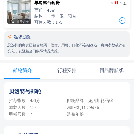
0
尊爵露台套房
两人间
-
+
￥
/
人起
间
0
￥
/人
2人入住，人均单价
面积：45㎡
-
+
间
0
￥
/人
结构：一室一卫一阳台


可住人数：1~3
查看详情
三人间
3人，人均单价

温馨提醒
两人间
-
+
间
0
￥
/人
2人入住，人均单价
您选择的房费已包含船票、住宿、用餐。邮轮不定期改造，房间参数或许有
-
+
间
0
￥
/人
变化，以登船当日实际情况为准。
三人间
3人，人均单价
邮轮简介
行程安排
同品牌航线
-
+
间
0
￥
/人
贝洛特号邮轮
推荐指数：4/6分
邮轮品牌：庞洛邮轮品牌
满载人数：184
总吨位(T)：9976
甲板层数：7
装修年份：