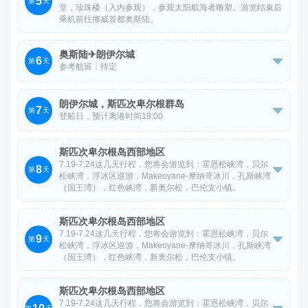
5
第
天
堂，珍珠楼（入内参观），参观太阳航海者雕塑。游览结束后
乘机前往挪威首都奥斯陆。
奥斯陆✈朗伊尔城
6

第
天
参考航班：待定
前往阿克胡斯城堡，午餐后，前往奥斯陆前进号博物馆（含
朗伊尔城，斯匹次卑尔根群岛
7
门票），游览结束后，前往奥斯陆机场，办理登机、出关手

第
天
登船日，预计离港时间18:00
续，从奥斯陆飞往北极圈的门户朗伊尔城，抵达后，送酒店
今日您可以继续在小镇上自由活动。下午前往朗伊尔城邮轮
休息。（注意：朗伊尔城用车仅为机场至市中心接驳服务）
斯匹次卑尔根岛西部地区
港口登船。
7.19-7.24这几天行程，您将会游览到：霍恩松峡湾，贝尔
8

第
天
松峡湾，浮冰区巡游，Makeoyane-摩纳哥冰川，孔斯峡湾
（注意：朗伊尔城用车仅为酒店至邮轮码头接驳服务）
（国王湾），红色峡湾，新奥尔松，巴伦支小镇。
（备注：行程或因天气等不可抗力而变动，出发/到达时
斯匹次卑尔根岛西部地区
间、到访地点、活动安排与在安全范围观察到的景观、野生
7.19-7.24这几天行程，您将会游览到：霍恩松峡湾，贝尔
9

第
天
松峡湾，浮冰区巡游，Makeoyane-摩纳哥冰川，孔斯峡湾
动物，请以实际体验为准。）
（国王湾），红色峡湾，新奥尔松，巴伦支小镇。
（备注：行程或因天气等不可抗力而变动，出发/到达时
斯匹次卑尔根岛西部地区
间、到访地点、活动安排与在安全范围观察到的景观、野生
7.19-7.24这几天行程，您将会游览到：霍恩松峡湾，贝尔