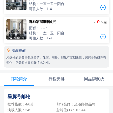
-
+
间
0
￥
/人
结构：一室一卫一阳台


可住人数：1-4
查看详情
三人间
3人，人均单价
0
尊爵家庭套房6层
两人间
-
+
￥
/
人起
间
0
￥
/人
2人入住，人均单价
面积：55㎡
-
+
间
0
￥
/人
结构：一室一卫一阳台


可住人数：1-4
查看详情

温馨提醒
两人间
2人入住，人均单价
您选择的房费已包含船票、住宿、用餐。邮轮不定期改造，房间参数或许有
-
+
间
0
￥
/人
变化，以登船当日实际情况为准。
邮轮简介
行程安排
同品牌航线
星辉号邮轮
推荐指数：4/6分
邮轮品牌：庞洛邮轮品牌
满载人数：245
总吨位(T)：10944