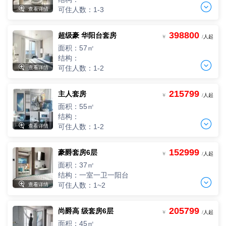


可住人数：1-3
查看详情
三人间
3人，人均单价
398800
超级豪 华阳台套房
两人间
-
+
￥
/
人起
间
0
￥
/人
2人入住，人均单价
面积：57㎡
-
+
间
0
￥
/人
结构：


可住人数：1-2
查看详情
215799
主人套房
两人间
￥
/
人起
2人入住，人均单价
面积：55㎡
-
+
间
0
￥
/人
结构：


可住人数：1-2
查看详情
152999
豪爵套房6层
两人间
￥
/
人起
2人，人均单价
面积：37㎡
-
+
间
0
￥
/人
结构：一室一卫一阳台


可住人数：1~2
查看详情
205799
尚爵高 级套房6层
两人间
￥
/
人起
2人入住，人均单价
面积：45㎡