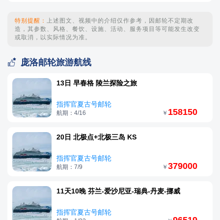
特别提醒：
上述图文、视频中的介绍仅作参考，因邮轮不定期改
造，其参数、风格、餐饮、设施、活动、服务项目等可能发生改变
或取消，以实际情况为准。

庞洛邮轮旅游航线
13日 早春格 陵兰探险之旅
指挥官夏古号邮轮
158150
航期：4/16
￥
20日 北极点+北极三岛 KS
指挥官夏古号邮轮
379000
航期：7/9
￥
11天10晚 芬兰-爱沙尼亚-瑞典-丹麦-挪威
指挥官夏古号邮轮
96519