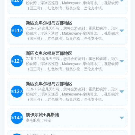
10

第
天
松峡湾，浮冰区巡游，Makeoyane-摩纳哥冰川，孔斯峡湾
动物，请以实际体验为准。）
（国王湾），红色峡湾，新奥尔松，巴伦支小镇。
（备注：行程或因天气等不可抗力而变动，出发/到达时
斯匹次卑尔根岛西部地区
间、到访地点、活动安排与在安全范围观察到的景观、野生
7.19-7.24这几天行程，您将会游览到：霍恩松峡湾，贝尔
11

第
天
松峡湾，浮冰区巡游，Makeoyane-摩纳哥冰川，孔斯峡湾
动物，请以实际体验为准。）
（国王湾），红色峡湾，新奥尔松，巴伦支小镇。
（备注：行程或因天气等不可抗力而变动，出发/到达时
斯匹次卑尔根岛西部地区
间、到访地点、活动安排与在安全范围观察到的景观、野生
7.19-7.24这几天行程，您将会游览到：霍恩松峡湾，贝尔
12

第
天
松峡湾，浮冰区巡游，Makeoyane-摩纳哥冰川，孔斯峡湾
动物，请以实际体验为准。）
（国王湾），红色峡湾，新奥尔松，巴伦支小镇。
（备注：行程或因天气等不可抗力而变动，出发/到达时
斯匹次卑尔根岛西部地区
间、到访地点、活动安排与在安全范围观察到的景观、野生
7.19-7.24这几天行程，您将会游览到：霍恩松峡湾，贝尔
13

第
天
松峡湾，浮冰区巡游，Makeoyane-摩纳哥冰川，孔斯峡湾
动物，请以实际体验为准。）
（国王湾），红色峡湾，新奥尔松，巴伦支小镇。
（备注：行程或因天气等不可抗力而变动，出发/到达时
朗伊尔城✈奥斯陆
14
间、到访地点、活动安排与在安全范围观察到的景观、野生

第
天
参考航班：待定
动物，请以实际体验为准。）
今日游轮结束环西斯匹次卑尔根之旅，抵达朗伊尔城。早晨