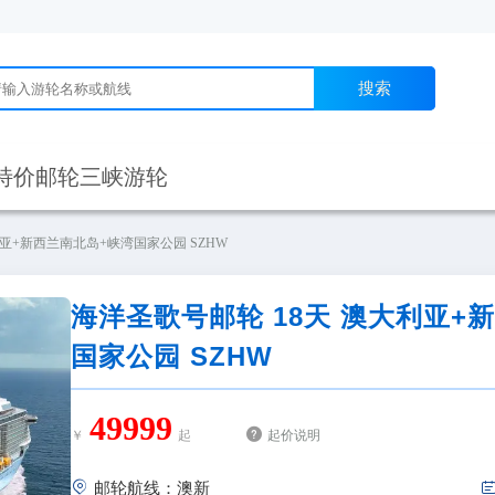
搜索
特价邮轮
三峡游轮
利亚+新西兰南北岛+峡湾国家公园 SZHW
海洋圣歌号邮轮 18天 澳大利亚+
国家公园 SZHW
49999

￥
起
起价说明

邮轮航线：澳新