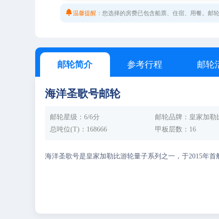
四人间
三人间
4人，人均单价

温馨提醒：
您选择的房费已包含船票、住宿、用餐。邮
两人间
3人，人均单价
2人，人均单价
四人间
三人间
4人，人均单价
邮轮简介
参考行程
邮轮
3人，人均单价
海洋圣歌号邮轮
四人间
4人，人均单价
邮轮星级
：6/6分
邮轮品牌
：皇家加勒
总吨位(T)
：168666
甲板层数
：16
海洋圣歌号是皇家加勒比游轮量子系列之一，于2015年首