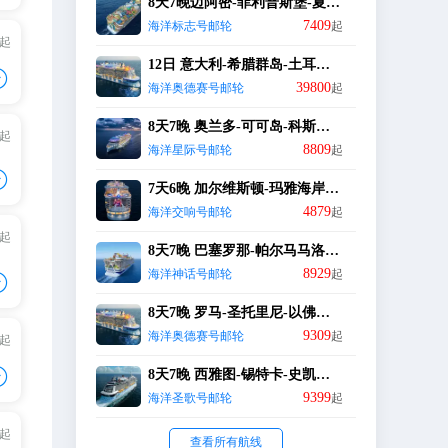
8天7晚迈阿密-菲利普斯堡-夏洛特阿马利亚-可可岛-迈阿密
7409
海洋标志号邮轮
起
/起
+
12日 意大利-希腊群岛-土耳其碧海情深浪漫度假之旅 SZXJJ
+

+
39800
海洋奥德赛号邮轮
起
8天7晚 奥兰多-可可岛-科斯塔玛雅-罗阿坦-科苏梅尔岛-奥兰多
/起
8809
海洋星际号邮轮
起
+
+

+
7天6晚 加尔维斯顿-玛雅海岸-罗阿坦-科苏梅尔-加尔维斯顿
4879
海洋交响号邮轮
起
/起
+
8天7晚 巴塞罗那-帕尔马马洛卡-拉斯佩齐亚-罗马-那不勒斯-巴塞罗那
+
+
8929
海洋神话号邮轮
起

8天7晚 罗马-圣托里尼-以佛所（库萨达斯）-米科诺斯-那不勒斯(卡布里)-罗马
9309
海洋奥德赛号邮轮
起
+
/起
+

8天7晚 西雅图-锡特卡-史凯威-恩迪科特湾&道斯冰川-朱诺-维多利亚-西雅图
+
9399
海洋圣歌号邮轮
起
/起
+
查看所有航线