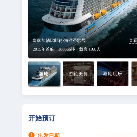
皇家加勒比邮轮·海洋圣歌号
查看
2015年首航 · 168666吨 · 载客4160人
游轮
游轮美食
游轮玩乐
开始预订
1
出发日期