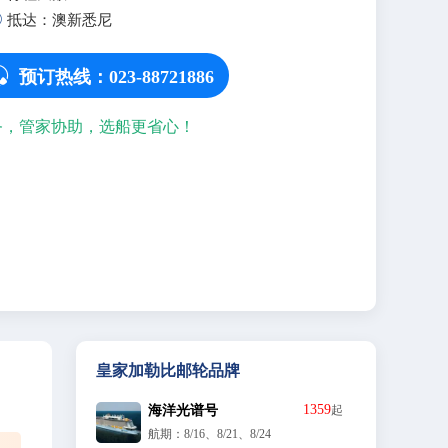

抵达：澳新悉尼

预订热线：023-88721886
 >>
皇家大剧院
全部玩乐 
务，管家协助，选船更省心！
次，
每次航行都设有您只能在船上看到的原创作品。我们优异的
手和舞者将在震撼的场景和超凡的灯光下提供令人叹为观止
表演。无论是爵士乐的音符旅程、承载着高超技巧和巧妙灵
的歌舞，还是其他超前的表演，都请做好被其震撼的心理准
备。
皇家加勒比邮轮品牌
1359
海洋光谱号
起
航期：8/16、8/21、8/24