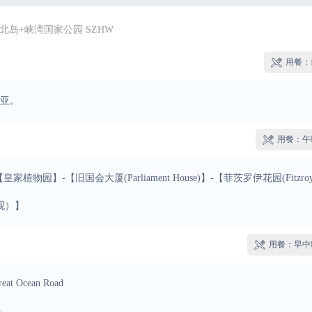
北岛+峡湾国家公园 SZHW
用餐：

亚。
用餐：午

【皇家植物园】-【旧国会大厦(Parliament House)】-【菲茨罗伊花园(Fitzro
（外观）】
用餐：早中

cean Road
」