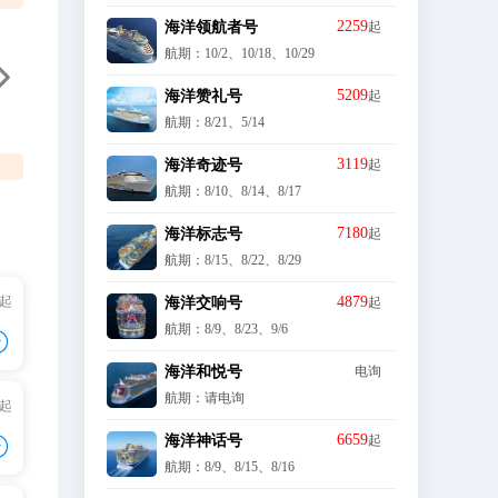
2259
海洋领航者号
起
航期：10/2、10/18、10/29

5209
海洋赞礼号
起
航期：8/21、5/14
3119
海洋奇迹号
起
航期：8/10、8/14、8/17
7180
海洋标志号
起
航期：8/15、8/22、8/29
/起
4879
海洋交响号
起
航期：8/9、8/23、9/6

海洋和悦号
电询
航期：请电询
/起

6659
海洋神话号
起
+
航期：8/9、8/15、8/16