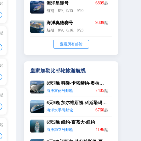
6809
海洋星际号
起
/起
航期：8/9、9/15、9/20
+

+
9309
海洋奥德赛号
起
航期：8/9、8/16、8/23
/起
+
+
查看所有邮轮
+

/起
+
皇家加勒比邮轮旅游航线
+

+
8天7晚 科隆-卡塔赫纳-奥拉涅斯塔德-威廉斯塔德-科隆
7405
海洋富丽号邮轮
起
/起
+
6天5晚 加尔维斯顿-科斯塔玛雅-科苏梅尔-加尔维斯顿
+

+
6760
海洋水手号邮轮
起
6天5晚 纽约-百慕大-纽约
/起
4196
+
海洋独立号邮轮
起
+

+