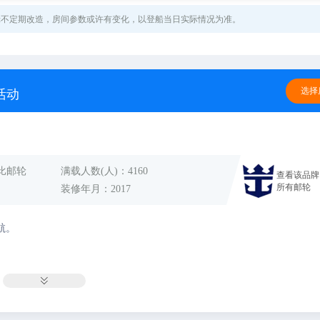
轮不定期改造，房间参数或许有变化，以登船当日实际情况为准。
-
0
间
￥
/人
-
0
间
￥
/人
-
0
间
￥
/人
选择
活动
-
0
间
￥
/人
-
0
间
￥
/人
-
0
间
￥
/人
比邮轮
满载人数(人)
：4160
查看该品牌
所有邮轮
装修年月
：2017
航。
