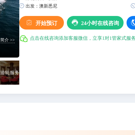

出发：澳新悉尼


开始预订
24小时在线咨询
格蓝迪餐厅
全部美食
点击在线咨询添加客服微信，立享1对1管家式服
简介 >>
在早、中、晚三餐提供多道菜的选择，分早晚两个用餐批
当然您也可以根据自己的心情订制自己的用餐时间。
游轮服务
游轮甲板