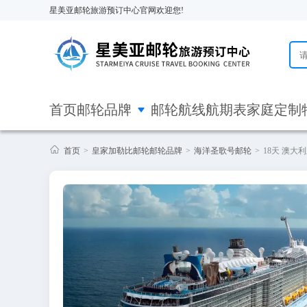
星美亚邮轮旅游预订中心官网欢迎您!

首页
邮轮品牌
邮轮航线
航期表
家庭定制

首页
>
皇家加勒比邮轮邮轮品牌
>
海洋圣歌号邮轮
>
18天 澳大