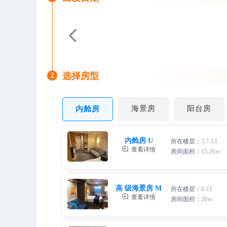

选择房型
2
海景房
阳台房
内舱房
内舱房 U
所在楼层：
3,7-13

查看详情
房间面积：
15-26㎡
两人间
高 级海景房 M
所在楼层：
8-11
2人，人均单价

查看详情
房间面积：
20㎡