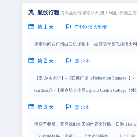

航线行程
海洋圣歌号邮轮18天 澳大利亚+新西兰南
1


第
天
广州✈澳大利亚
指定时间在广州白云机场集中，由领队带领飞往澳大利
2


第
天
墨 尔本
【墨 尔本大学】-【联邦广场（Federation Square）】-
Gardens)】-【库克船长小屋Captain Cook’s Cottage
3


第
天
墨 尔本
酒店早餐后，开启我们今天的世界大洋路一日游 The Great O
「小红帽灯塔（远观）」-「大洋路匾牌」-「十二门徒