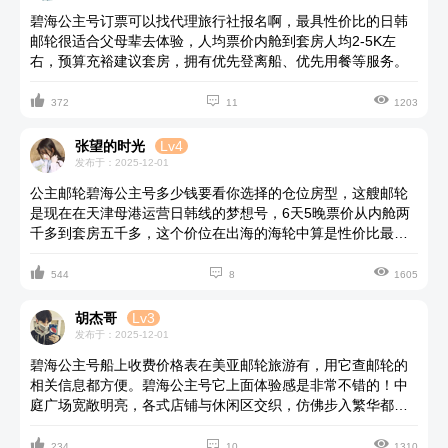
碧海公主号订票可以找代理旅行社报名啊，最具性价比的日韩
邮轮很适合父母辈去体验，人均票价内舱到套房人均2-5K左
右，预算充裕建议套房，拥有优先登离船、优先用餐等服务。



372
11
1203
张望的时光
Lv4
发布于：2025-12-01
公主邮轮碧海公主号多少钱要看你选择的仓位房型，这艘邮轮
是现在在天津母港运营日韩线的梦想号，6天5晚票价从内舱两
千多到套房五千多，这个价位在出海的海轮中算是性价比最高
的了，有计划出行可以直接在美亚邮轮旅行官网上报名跟团，



价格不贵可以优选阳台房，预算充裕套房，行程中的一日三餐
544
8
1605
也是免费，有行程日报给游客查看每天的活动安排。
胡杰哥
Lv3
发布于：2025-12-01
碧海公主号船上收费价格表在美亚邮轮旅游有，用它查邮轮的
相关信息都方便。碧海公主号它上面体验感是非常不错的！中
庭广场宽敞明亮，各式店铺与休闲区交织，仿佛步入繁华都市
中心。碧海公主号御风花园绿意盎然，海风轻拂，是放松心情



的绝佳之地。泳池甲板上，碧波荡漾，与好友嬉戏水中，畅享
234
10
1310