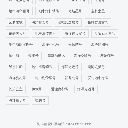
迪士尼梦想号
迪士尼愿望号
皇家公主号
幸运号
地中海华丽号
地中海抒情号
领航星号
蓝梦之星
蓝梦之歌
海洋标志号
诺唯真之晨号
指挥官夏古号
伯爵夫人号
地中海传奇号
海洋信天翁号
蓝宝石公主号
地中海欧罗巴号
海洋和悦号
云顶梦号
海洋绿洲号
地中海
梦想号
皇家加勒比
海洋交响号
赛琳娜号
维京长船
地中海辉煌号
海洋奇迹号
南海之梦号
海洋赞礼号
地中海荣耀号
祥龙岛号
爱达地中海号
长乐公主
伊敦号
爱达魔都号
海洋光谱号
海洋量子号
理想号
海洋邮轮订票电话：023-88721886