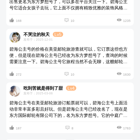
出售更名为东方梦想号了，可以多在平台关注一下。碧海公主
调布局，营造出一种穿越时空的历史深邃感。环绕四周的，是
号它适合女孩子去玩，它上面不仅拥有精致优雅的装饰风格，
一系列精心挑选的油画，它们生动再现了19世纪P&O汽船航运
营造出浪漫温馨的氛围，还设有多种专为女性设计的休闲娱乐
公司旗下各式船舶，在浩瀚大海中破浪前行的壮丽场景，每一



项目，如美容SPA、瑜伽课程、时尚购物区等，让女性朋友在
168
10
1235
幅都是对那个时代航海精神的颂歌。
旅途中也能享受身心的放松与愉悦。碧海公主号还注重细节服
务，提供高品质的餐饮体验，满足女性对美食的挑剔要求。无
不哭泣的秋天
Lv5
论是追求浪漫氛围，还是享受精致生活，碧海公主号都是女孩
发布于：2025-12-01
子旅行的理想之选。
碧海公主号的价格在美亚邮轮旅游查就可以，它订票这些也方
便，但是现在碧海公主号已经改为东方梦想号了，查询的时候
需要注意一下。碧海公主号它旅程当然不会无聊，这艘邮轮精
心设计了一系列丰富多彩的娱乐活动与休闲项目，大家都能找



到适合自己的乐趣。碧海公主号上，白天可以在甲板上沐浴阳
272
10
1630
光，参与水上运动，或是参观邮轮上的各种展览与讲座；夜
晚，则可以欣赏精彩纷呈的演出，品尝世界各地的美食，或是
吃到苦就是得到了甜
Lv4
在酒吧与来自五湖四海的朋友畅谈。此外，碧海公主号还注重
发布于：2025-03-06
乘客之间的互动与体验，定期举办主题派对与游戏活动，有趣
碧海公主号在美亚邮轮旅游订船票就可以，碧海公主号上面活
且惊喜。
动非常丰富多彩且好玩。但是碧海公主号已经改名了，现在是
东方国际邮轮有限公司下的，名为东方梦想号。它的中庭广场
是船上的活力中心，宽敞的空间让人感到格外舒适。这里不仅



有各式各样的店铺，可以随意逛逛，挑选心仪的纪念品或享受
187
8
1763
美食，还有休闲区供人小憩，与同行的好友或家人共度悠闲时