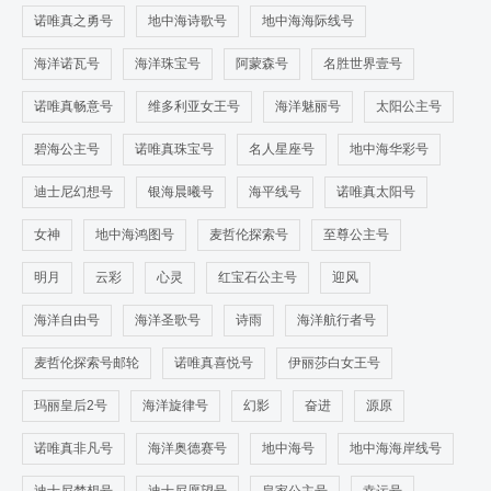
诺唯真之勇号
地中海诗歌号
地中海海际线号
海洋诺瓦号
海洋珠宝号
阿蒙森号
名胜世界壹号
诺唯真畅意号
维多利亚女王号
海洋魅丽号
太阳公主号
碧海公主号
诺唯真珠宝号
名人星座号
地中海华彩号
迪士尼幻想号
银海晨曦号
海平线号
诺唯真太阳号
女神
地中海鸿图号
麦哲伦探索号
至尊公主号
明月
云彩
心灵
红宝石公主号
迎风
海洋自由号
海洋圣歌号
诗雨
海洋航行者号
麦哲伦探索号邮轮
诺唯真喜悦号
伊丽莎白女王号
玛丽皇后2号
海洋旋律号
幻影
奋进
源原
诺唯真非凡号
海洋奥德赛号
地中海号
地中海海岸线号