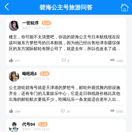


碧海公主号旅游问答
一世轻浮
Lv4
发布于：2025-12-01
楼主，你可能不太清楚吧，你说的碧海公主号日本航线现在应
该叫做东方梦想号的日本航线，因为他已经出售给津东疆综保
区的东方国际邮轮有限公司了，就是去年，所以也改名了成了
梦想号。他现在主打的一个航线就是走日航，而且价格上来说



确实是一个很不错的选择，你想嘛，人均两千左右的一个国家
377
9
1392
邮轮行，还要什么自行车、而且服务也是不错的，活动也是比
较丰富多彩，餐饮美味可口。像提到的日航路线的景点的话，
呦吼吼6
Lv4
主要看你自己了，日本方向也有好几个城市，看你是选择去长
发布于：2025-12-01
崎还是福冈等等，我也说不上哪个合适，要不你去美亚邮轮旅
公主游轮碧海号就是天津港的梦想号，邮轮外观优雅内部设施
游上面看看具体的情况再决定吧、
齐全，还有专门的儿童娱乐中心，它是走日韩线路价格比其他
出海的邮轮航次要低不少，吃喝玩乐一条龙挺适合老年人出游
选择的。



208
10
1692
代号94
Lv3
发布于：2025-12-01