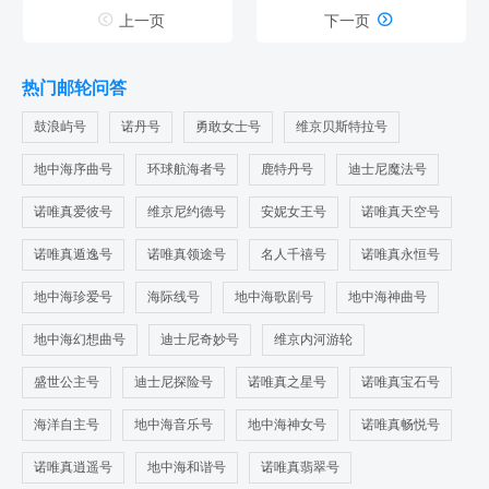
光。这种氛围，确实让人有种置身于繁华都市中心的错觉，却


上一页
下一页
又少了城市的喧嚣与繁忙。碧海公主号的泳池甲板也是不可错
过的。碧波荡漾的泳池中，与好友们嬉戏打闹，尽情享受水中
的清凉与欢乐，这种感觉简直太棒了！碧海公主号夜晚也是别
热门邮轮问答
有一番风味。甲板上星光璀璨，各种活动接连不断，让人应接
不暇。碧海公主号上无论是观赏精彩的表演、参与有趣的互动
鼓浪屿号
诺丹号
勇敢女士号
维京贝斯特拉号
游戏，还是简单地与朋友们围坐一圈分享彼此的故事和欢笑，
都能让这个夜晚变得难忘而美好。
地中海序曲号
环球航海者号
鹿特丹号
迪士尼魔法号
诺唯真爱彼号
维京尼约德号
安妮女王号
诺唯真天空号
诺唯真遁逸号
诺唯真领途号
名人千禧号
诺唯真永恒号
地中海珍爱号
海际线号
地中海歌剧号
地中海神曲号
地中海幻想曲号
迪士尼奇妙号
维京内河游轮
盛世公主号
迪士尼探险号
诺唯真之星号
诺唯真宝石号
海洋自主号
地中海音乐号
地中海神女号
诺唯真畅悦号
诺唯真逍遥号
地中海和谐号
诺唯真翡翠号