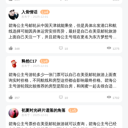
清凉。夜晚，星光璀璨，甲板上活动不断，欢声笑语充盈整个
空间。碧海公主号上的每一处都让人流连忘返，与闺蜜同游，
入骨情话
Lv4
定能留下美好回忆。但是要注意碧海公主号已经在东方国际邮
发布于：2025-12-01
轮旗下了，更名为东方梦想号了，想去这艘邮轮的朋友可以多
碧海公主号邮轮从中国天津就能乘坐，但是具体出发港口和航
关注一下。
线选择可能因具体运营安排而异，最好是自己在美亚邮轮旅游
上面自己关注一下，并且碧海公主号现在更名为东方梦想号
了，可以多注意相关信息。碧海公主号航线选择多，具体的需



要参考运营安排。碧海公主号（东方梦想号）邮轮体验非常卓
348
10
1275
越，豪华的水疗中心、独特的星空影院、以及精致的餐厅都非
常吸引人。水疗中心提供尊享护理，让人在航行中享受身心的
释然C17
Lv4
全面放松。星空影院则带来别样的观影体验，让夜晚不再单
发布于：2025-12-01
调。福韵阁西餐厅高雅典致，提供皇家盛宴般的用餐享受；而
碧海公主号游轮多少一张门票可以自己在美亚邮轮旅游上面查
海韵阁中餐厅则充满艺术气息，菜品精致多样，满足不同味蕾
询实时价格，不同航线和房型这些都会影响最终价格。碧海公
需求。整体而言，碧海公主号以其丰富的设施和服务，打造了
主号游轮我比较推荐的房型是阳台房，和闺蜜一起去很合适，
一场难忘的奢华海上之旅，值得去体验感受。
要注意它现在已经属于东方国际邮轮有限公司了，改名为东方



梦想号邮轮了。碧海公主号这艘船出身名门，虽然已经26岁的
357
10
1702
船龄，但仍然能够在诸多细节中看出其曾经高贵的身份。在碧
海公主号的大堂、盘旋的楼梯及雅致的酒吧空间内，装饰着洋
初夏时光碎片遗落的角落
Lv5
溢着欧洲文化精髓的壁画与油画作品，每一处细节都透露出异
发布于：2025-12-01
域风情的魅力。特别值得一提的是七层船首的船长酒廊，它仿
碧海公主号票价在美亚邮轮旅游就可以查询，碧海公主号已经
佛一座微型的跨洋航运历史展览馆。酒廊内部采用了沉稳的色