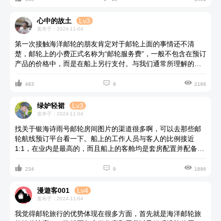
对值得体验。
心中的故土
Lv3
发布于：2024-11-04
第一次接触海洋邮轮的朋友肯定对于邮轮上面的事情还不清
楚，邮轮上的小费正式名称为“邮轮服务费”，一般不包含在预订
产品的价格中，而是在船上另行支付。与我们通常所理解的小
费不同，邮轮服务费是“硬性消费”，凡乘坐邮轮就必须支付，且



金额固定（一般每人每晚10美元左右，部分邮轮对儿童的邮轮
483
9
2166
服务费有减免优惠）。为什么称为邮轮服务费？这笔费用是用
来做什么的呢？邮轮公司在统一收取了邮轮服务费后，最主要
绿妒轻裙
Lv3
的用途是作为工作报酬支付给船上服务人员（包括舱房服务
发布于：2024-11-04
员、餐厅服务员等）。那么，是否还能给服务人员传统意义上
找关于银海诗雨号邮轮房间图片的渠道很多啊，可以去那些邮
的“小费”？当然可以，如果对某位工作人员的服务特别满意，可
轮航线预订平台看一下。船上的工作人员与客人的比例接近
以自行给小费，以示感谢。但这与船方收取的邮轮服务费并无
1:1，在业内是最高的，而且船上的客舱均是套房配置并配备管
关系，自行支付给某位工作人员的小费金额，也不会在应支付
家服务。除了高标准的食宿环境还有各种公共区域设施也很丰
的邮轮服务费中扣除。对了，据我所知银海诗雨号邮轮消费是



富，闲暇时间去甲板上享受日光浴，或者是去健身室内消食锻
234
9
1886
比较贵的，所以船票内饰包含了服务费的，无须另外支付，想
炼，到表演厅去欣赏各种精彩节目。
要了解更多银海诗雨号的信息你可以咨询美亚邮轮旅行。
漫遊客001
Lv4
发布于：2024-11-04
我觉得邮轮旅行的优势体现在很多方面，首先就是海洋邮轮旅