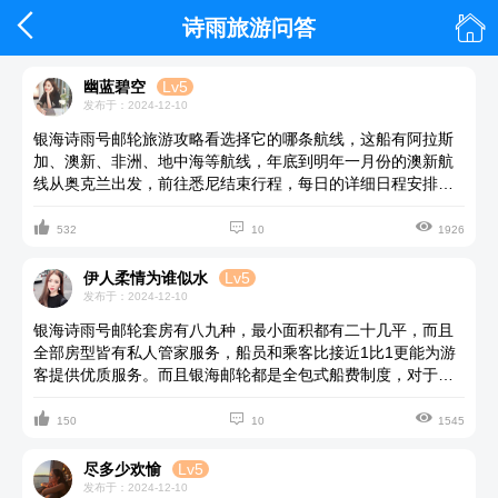


诗雨旅游问答
幽蓝碧空
Lv5
发布于：2024-12-10
银海诗雨号邮轮旅游攻略看选择它的哪条航线，这船有阿拉斯
加、澳新、非洲、地中海等航线，年底到明年一月份的澳新航
线从奥克兰出发，前往悉尼结束行程，每日的详细日程安排可
以去找旅行社咨询一下，银海实行的是全包式船票制度，邮轮



攻略其实都可以省了。
532
10
1926
伊人柔情为谁似水
Lv5
发布于：2024-12-10
银海诗雨号邮轮套房有八九种，最小面积都有二十几平，而且
全部房型皆有私人管家服务，船员和乘客比接近1比1更能为游
客提供优质服务。而且银海邮轮都是全包式船费制度，对于老
年人出行来说更方便，不用像坐大众邮轮一样去计算繁杂的各



项费用。
150
10
1545
尽多少欢愉
Lv5
发布于：2024-12-10