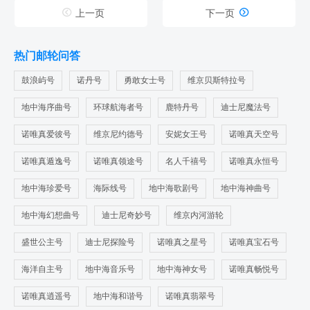


上一页
下一页
热门邮轮问答
鼓浪屿号
诺丹号
勇敢女士号
维京贝斯特拉号
地中海序曲号
环球航海者号
鹿特丹号
迪士尼魔法号
诺唯真爱彼号
维京尼约德号
安妮女王号
诺唯真天空号
诺唯真遁逸号
诺唯真领途号
名人千禧号
诺唯真永恒号
地中海珍爱号
海际线号
地中海歌剧号
地中海神曲号
地中海幻想曲号
迪士尼奇妙号
维京内河游轮
盛世公主号
迪士尼探险号
诺唯真之星号
诺唯真宝石号
海洋自主号
地中海音乐号
地中海神女号
诺唯真畅悦号
诺唯真逍遥号
地中海和谐号
诺唯真翡翠号