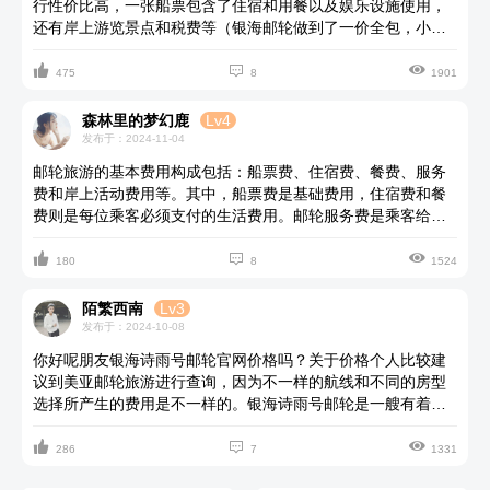
行性价比高，一张船票包含了住宿和用餐以及娱乐设施使用，
还有岸上游览景点和税费等（银海邮轮做到了一价全包，小费
甚至上网费都是包含在票价内的），一般不需要再额外支付其



他费用。邮轮上也有需要收费的项目，这个就看自己的消费意
475
8
1901
愿了。第二，邮轮旅行能避免舟车劳顿和晕船晕车。比起陆地
上旅行的劳累，你登上海洋邮轮的那一刻，就可以轻松旅行
森林里的梦幻鹿
Lv4
了。第三，国际邮轮旅行不用担心语言不通。即使船上的乘客
发布于：2024-11-04
来自世界各地，但邮轮上面的服务人员精通多国语言，反正基
邮轮旅游的基本费用构成包括：船票费、住宿费、餐费、服务
本的沟通是没有问题的，服务人员以及管家的专业可以为来自
费和岸上活动费用等。其中，船票费是基础费用，住宿费和餐
不同国家的乘客提供最方便的服务。最后邮轮旅行的话签证比
费则是每位乘客必须支付的生活费用。邮轮服务费是乘客给邮
较好办理，还有很大部分国家对中国邮轮游客的免签政策，也
轮员工的小费，用以表达对员工良好服务的感激之情。如同旅
给游客节省了时间。对了，银海诗雨号邮轮餐厅很多，而且水



游团一样，岸上活动费用因具体活动而异，大多需要额外支
180
8
1524
准非常高，这是在邮轮界都比较出名的，感兴趣你可以在美亚
付。邮轮旅游价格不固定，船票和住宿费用将根据旅游季节、
邮轮旅行查询。
舱位等级、邮轮公司和旅程长度等因素而有所变化，乘客需根
陌繁西南
Lv3
据所需出行时间和个人经济能力作出选择。比如一般邮轮公司
发布于：2024-10-08
出海7天的普通舱位作为例子，预估基本费用约3K~1w人民币不
你好呢朋友银海诗雨号邮轮官网价格吗？关于价格个人比较建
等。近些年因为一些奢华邮轮的加入，价格也有可能高于此，
议到美亚邮轮旅游进行查询，因为不一样的航线和不同的房型
具体取决于个人的经济能力和旅行需求。对了，你们可以在美
选择所产生的费用是不一样的。银海诗雨号邮轮是一艘有着自
亚邮轮旅行查询到近期最准确的银海诗雨号邮轮价格哦~
己独特魅力的邮轮，首先邮轮上面的每一间套房哪怕是入门级



的基础套房都可以享受私人管家服务，其次邮轮拥有不同类型
286
7
1331
的餐厅能够提供格局特色的美食。