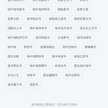
迪士尼梦想号
迪士尼愿望号
皇家公主号
幸运号
地中海华丽号
地中海抒情号
领航星号
蓝梦之星
蓝梦之歌
海洋标志号
诺唯真之晨号
指挥官夏古号
伯爵夫人号
地中海传奇号
海洋信天翁号
蓝宝石公主号
地中海欧罗巴号
海洋和悦号
云顶梦号
海洋绿洲号
地中海
梦想号
皇家加勒比
海洋交响号
赛琳娜号
维京长船
地中海辉煌号
海洋奇迹号
南海之梦号
海洋赞礼号
地中海荣耀号
祥龙岛号
爱达地中海号
长乐公主
伊敦号
爱达魔都号
海洋光谱号
海洋量子号
理想号
海洋邮轮订票电话：023-88721886