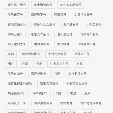
诺唯真之勇号
地中海诗歌号
地中海海际线号
海洋诺瓦号
海洋珠宝号
阿蒙森号
名胜世界壹号
诺唯真畅意号
维多利亚女王号
海洋魅丽号
太阳公主号
碧海公主号
诺唯真珠宝号
名人星座号
地中海华彩号
迪士尼幻想号
银海晨曦号
海平线号
诺唯真太阳号
女神
地中海鸿图号
麦哲伦探索号
至尊公主号
明月
云彩
心灵
红宝石公主号
迎风
海洋自由号
海洋圣歌号
诗雨
海洋航行者号
麦哲伦探索号邮轮
诺唯真喜悦号
伊丽莎白女王号
玛丽皇后2号
海洋旋律号
幻影
奋进
源原
诺唯真非凡号
海洋奥德赛号
地中海号
地中海海岸线号