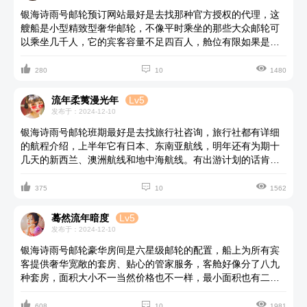
银海诗雨号邮轮预订网站最好是去找那种官方授权的代理，这
艘船是小型精致型奢华邮轮，不像平时乘坐的那些大众邮轮可
以乘坐几千人，它的宾客容量不足四百人，舱位有限如果是旺
季出行的话最好是提前预定占位。



280
10
1480
流年柔荑漫光年
Lv5
发布于：2024-12-10
银海诗雨号邮轮班期最好是去找旅行社咨询，旅行社都有详细
的航程介绍，上半年它有日本、东南亚航线，明年还有为期十
几天的新西兰、澳洲航线和地中海航线。有出游计划的话肯定
要结合自己的出行时间和喜好选择合适的航次。



375
10
1562
蓦然流年暗度
Lv5
发布于：2024-12-10
银海诗雨号邮轮豪华房间是六星级邮轮的配置，船上为所有宾
客提供奢华宽敞的套房、贴心的管家服务，客舱好像分了八九
种套房，面积大小不一当然价格也不一样，最小面积也有二十
几平左右。用餐餐厅也有4家，供应全球特色美食，还有全景酒



廊和各种公区配套设施等等。这个品牌在业内算是顶级的了绝
608
10
1981