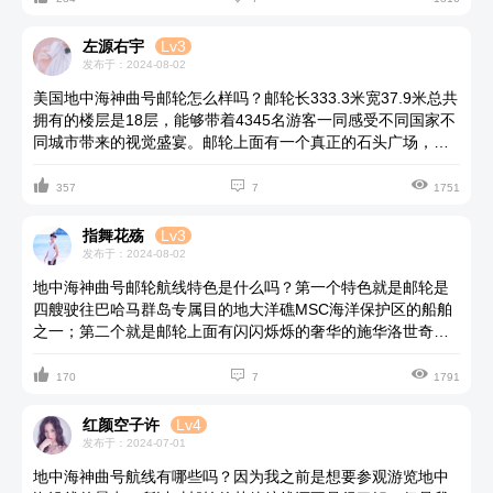
施很齐全还有沙发可以休息。
左源右宇
Lv3
发布于：2024-08-02
美国地中海神曲号邮轮怎么样吗？邮轮长333.3米宽37.9米总共
拥有的楼层是18层，能够带着4345名游客一同感受不同国家不
同城市带来的视觉盛宴。邮轮上面有一个真正的石头广场，当
然这也不是邮轮的一个特点，在船上还有让人很想去抠走几颗



的用施华洛世奇的水晶铺成的水晶楼梯，还有很多的特点在美
357
7
1751
亚邮轮旅游网站上面都有展现。
指舞花殇
Lv3
发布于：2024-08-02
地中海神曲号邮轮航线特色是什么吗？第一个特色就是邮轮是
四艘驶往巴哈马群岛专属目的地大洋礁MSC海洋保护区的船舶
之一；第二个就是邮轮上面有闪闪烁烁的奢华的施华洛世奇水
晶铺成的楼梯；第三个邮轮上面有一个能够让人感觉置身在大



海中游泳的无边泳池；第四个在邮轮上面可以享受面朝大海的
170
7
1791
SPA。邮轮还有特色的哈，可以通过美亚邮轮旅游买票自己去
感受一番。
红颜空子许
Lv4
发布于：2024-07-01
地中海神曲号航线有哪些吗？因为我之前是想要参观游览地中