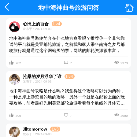


地中海神曲号旅游问答
心田上的百合
Lv4
发布于：2024-09-03
地中海神曲号游轮简介在什么地方查看吗？推荐你一个非常靠
谱的平台就是美亚邮轮旅游，之前我和家人乘坐南海之梦号邮
轮旅行就是通过这个网站买的票，网站的邮轮资源很丰富，可
以进行各种对比，如果自己去看嫌麻烦，就可以找网站的客服



人员推荐，只需要打打字或者说说话就能够轻松搞定船票的预
782
7
2373
定了。
沧桑的岁月浮华了谁
Lv4
发布于：2024-09-03
地中海神曲号攻略是什么吗？我觉得这个攻略可以分为两种，
一种是岸上游览目的地的攻略，另外一个就是在邮轮上面的玩
耍攻略，前者最好先到美亚邮轮旅游看看每个航线的具体安
排，然后再逐个击破，选一个自己心仪的航线；船上的娱乐的



话可以关注邮轮上面的日报，日报上面每天的活动安排和各个
300
7
2000
娱乐场所的开放时间。
旭tomorrow
Lv3
发布于：2024-09-03