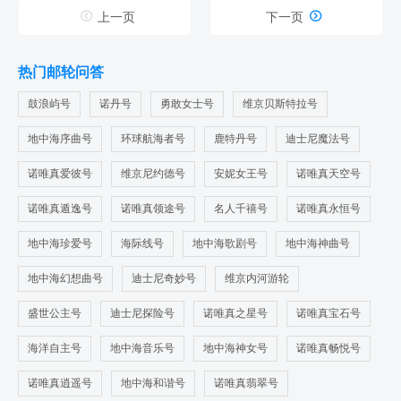


上一页
下一页
热门邮轮问答
鼓浪屿号
诺丹号
勇敢女士号
维京贝斯特拉号
地中海序曲号
环球航海者号
鹿特丹号
迪士尼魔法号
诺唯真爱彼号
维京尼约德号
安妮女王号
诺唯真天空号
诺唯真遁逸号
诺唯真领途号
名人千禧号
诺唯真永恒号
地中海珍爱号
海际线号
地中海歌剧号
地中海神曲号
地中海幻想曲号
迪士尼奇妙号
维京内河游轮
盛世公主号
迪士尼探险号
诺唯真之星号
诺唯真宝石号
海洋自主号
地中海音乐号
地中海神女号
诺唯真畅悦号
诺唯真逍遥号
地中海和谐号
诺唯真翡翠号