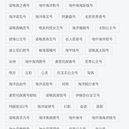
诺唯真之勇号
地中海诗歌号
地中海海际线号
海洋诺瓦号
海洋珠宝号
阿蒙森号
名胜世界壹号
诺唯真畅意号
维多利亚女王号
海洋魅丽号
太阳公主号
碧海公主号
诺唯真珠宝号
名人星座号
地中海华彩号
迪士尼幻想号
银海晨曦号
海平线号
诺唯真太阳号
女神
地中海鸿图号
麦哲伦探索号
至尊公主号
明月
云彩
心灵
红宝石公主号
迎风
海洋自由号
海洋圣歌号
诗雨
海洋航行者号
麦哲伦探索号邮轮
诺唯真喜悦号
伊丽莎白女王号
玛丽皇后2号
海洋旋律号
幻影
奋进
源原
诺唯真非凡号
海洋奥德赛号
地中海号
地中海海岸线号