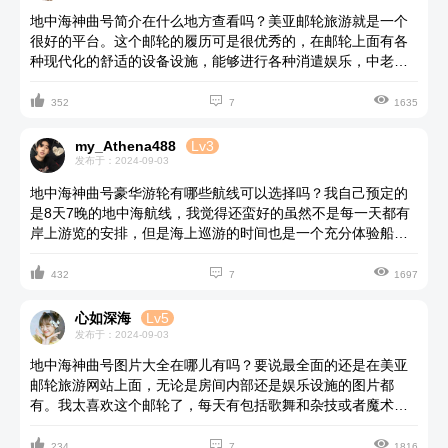
地中海神曲号简介在什么地方查看吗？美亚邮轮旅游就是一个
很好的平台。这个邮轮的履历可是很优秀的，在邮轮上面有各
种现代化的舒适的设备设施，能够进行各种消遣娱乐，中老年
人的话可以进行一些温和的项目，比如到保龄球馆打保龄球，



或者到船上的棋牌室打打牌下下棋之类的都可以，在多功能运
352
7
1635
动馆里面还能够大乒乓球。
my_Athena488
Lv3
发布于：2024-09-03
地中海神曲号豪华游轮有哪些航线可以选择吗？我自己预定的
是8天7晚的地中海航线，我觉得还蛮好的虽然不是每一天都有
岸上游览的安排，但是海上巡游的时间也是一个充分体验船上
各种娱乐设施的好机会。还有就是内舱房，恰好为了省钱我订



的事内舱三人间，还没住不知道憋不憋屈，但是我觉得应该还
432
7
1697
好，在美亚邮轮旅游网站有很多网友的分享，可以看看他们对
这个问题怎么说。
心如深海
Lv5
发布于：2024-09-03
地中海神曲号图片大全在哪儿有吗？要说最全面的还是在美亚
邮轮旅游网站上面，无论是房间内部还是娱乐设施的图片都
有。我太喜欢这个邮轮了，每天有包括歌舞和杂技或者魔术等
不同的show，从岸上游览回来也会很精彩，看完show回到房间



就可以全身放松了，我们订的阳台房我觉得挺舒服的，屋内设
234
7
1816