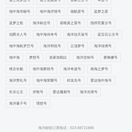
迪士尼梦想号
迪士尼愿望号
皇家公主号
幸运号
地中海华丽号
地中海抒情号
领航星号
蓝梦之星
蓝梦之歌
海洋标志号
诺唯真之晨号
指挥官夏古号
伯爵夫人号
地中海传奇号
海洋信天翁号
蓝宝石公主号
地中海欧罗巴号
海洋和悦号
云顶梦号
海洋绿洲号
地中海
梦想号
皇家加勒比
海洋交响号
赛琳娜号
维京长船
地中海辉煌号
海洋奇迹号
南海之梦号
海洋赞礼号
地中海荣耀号
祥龙岛号
爱达地中海号
长乐公主
伊敦号
爱达魔都号
海洋光谱号
海洋量子号
理想号
海洋邮轮订票电话：023-88721886