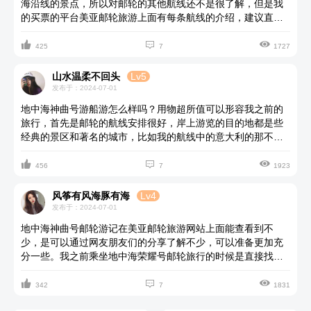
海沿线的景点，所以对邮轮的其他航线还不是很了解，但是我
的买票的平台美亚邮轮旅游上面有每条航线的介绍，建议直接
在到平台查看或者找他们的客服人员咨询，不知道怎么选的话



把你的旅行诉求告诉他们就可以给到很合理的建议，这个邮轮
425
7
1727
很有特点的，是很值得体验的。
山水温柔不回头
Lv5
发布于：2024-07-01
地中海神曲号游船游怎么样吗？用物超所值可以形容我之前的
旅行，首先是邮轮的航线安排很好，岸上游览的目的地都是些
经典的景区和著名的城市，比如我的航线中的意大利的那不勒
斯等等；其次就是有本身的魅力了，我很喜欢船上的那个水晶



楼梯，很优雅也很奢华，全部是用施华洛世奇的水晶铺成的。
456
7
1923
至于房间推荐嘛，我觉得阳台房就挺好了，或者你可以直接到
美亚邮轮旅游网站看看。
风筝有风海豚有海
Lv4
发布于：2024-07-01
地中海神曲号邮轮游记在美亚邮轮旅游网站上面能查看到不
少，是可以通过网友朋友们的分享了解不少，可以准备更加充
分一些。我之前乘坐地中海荣耀号邮轮旅行的时候是直接找的
客服咨询的，他们给了很多的意见和建议让我准备得更加充



分，所以我的旅行也是非常愉快的，以至于我还想要故地重游
342
7
1831
一遍。