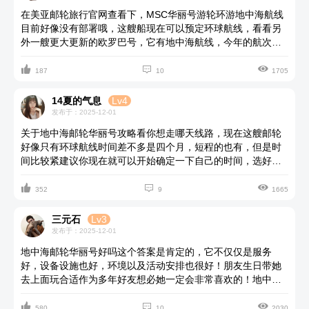
在美亚邮轮旅行官网查看下，MSC华丽号游轮环游地中海航线
目前好像没有部署哦，这艘船现在可以预定环球航线，看看另
外一艘更大更新的欧罗巴号，它有地中海航线，今年的航次也
比较多，建议提前半年定，越早定的票价越便宜。



187
10
1705
14夏的气息
Lv4
发布于：2025-12-01
关于地中海邮轮华丽号攻略看你想走哪天线路，现在这艘邮轮
好像只有环球航线时间差不多是四个月，短程的也有，但是时
间比较紧建议你现在就可以开始确定一下自己的时间，选好路
线出行时间直接找代理旅行社报名就行了，一票上船含食宿娱



乐，船上的所有行程都是固定安排好的，会有日程表参考。订
352
9
1665
好票最后就是收拾行李，然后做做沿途港口的游玩攻略。
三元石
Lv3
发布于：2025-12-01
地中海邮轮华丽号好吗这个答案是肯定的，它不仅仅是服务
好，设备设施也好，环境以及活动安排也很好！朋友生日带她
去上面玩合适作为多年好友想必她一定会非常喜欢的！地中海
华丽号邮轮结合了音乐级的轻松精致与幻想级的丰富性，可以



说是两全其美的体验。在上面可以确保每时每刻都充实。想运
580
10
2030