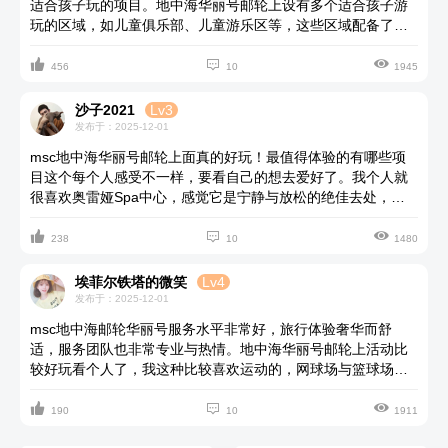
适合孩子玩的项目。地中海华丽号邮轮上设有多个适合孩子游
玩的区域，如儿童俱乐部、儿童游乐区等，这些区域配备了专
业的看护人员和丰富的游戏设施，让孩子们可以在安全的环境



中尽情玩耍，结交新朋友。同时，邮轮还会定期举办亲子活动
456
10
1945
和游戏，增强家庭成员之间的互动和乐趣。地中海华丽号上的
餐饮和住宿服务也非常适合家庭游客。孩子们可以在船上品尝
沙子2021
Lv3
到各种美食，满足不同口味的需求。而邮轮上的客房设计也充
发布于：2025-12-01
分考虑到了家庭游客的舒适度，多数舱室面朝大海且配有阳
msc地中海华丽号邮轮上面真的好玩！最值得体验的有哪些项
台，让家人可以共同欣赏美丽的海景。这些你都可以在美亚邮
目这个每个人感受不一样，要看自己的想去爱好了。我个人就
轮旅游上先看看，再去觉得购票。
很喜欢奥雷娅Spa中心，感觉它是宁静与放松的绝佳去处，提
供了包括桑拿、土耳其浴、健身中心、美容沙龙等多种服务，



可以享受身心的全面呵护。地中海华丽号邮轮上面的娱乐设施
238
10
1480
非常丰富，包括多个游泳池、可伸缩的邮轮穹顶下的网球场和
篮球场，以及1200座的剧场、电影院、迪斯科等，适合自己的
埃菲尔铁塔的微笑
Lv4
就是值得体验的。地中海华丽号上的美食也是一大亮点，从精
发布于：2025-12-01
致的意大利料理到丰富的自助餐，不管是浪漫精致，还是随性
msc地中海邮轮华丽号服务水平非常好，旅行体验奢华而舒
洒脱，都能得到满足。这些项目可以去美亚邮轮旅游上面看看
适，服务团队也非常专业与热情。地中海华丽号邮轮上活动比
详细的介绍，再去决定其他的。
较好玩看个人了，我这种比较喜欢运动的，网球场与篮球场就
是我的天堂，在海上打球的体验也很特别。地中海华丽号有个



可伸缩的穹顶设计，在海上航行时也可以尽情挥洒汗水，享受
190
10
1911
运动带来的乐趣与释放。这个我觉得是它的一大亮点。地中海