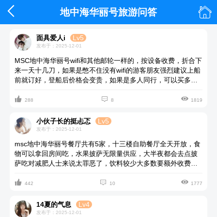


地中海华丽号旅游问答
面具爱人i
Lv5
发布于：2025-12-01
MSC地中海华丽号wifi和其他邮轮一样的，按设备收费，折合下
来一天十几刀，如果是憋不住没有wifi的游客朋友强烈建议上船
前就订好，登船后价格会变贵，如果是多人同行，可以买多个
设备上网套餐，登记在一个人的名下可以在不同的手机设备上



使用。
288
8
1819
小伙子长的挺忐忑
Lv5
发布于：2025-12-01
msc地中海华丽号餐厅共有5家，十三楼自助餐厅全天开放，食
物可以拿回房间吃，水果披萨无限量供应，大半夜都会去点披
萨吃对减肥人士来说太罪恶了，饮料较少大多数要额外收费。
晚宴餐厅是点单式，分前、主菜和甜品三类，每天菜单不一样



会为客人提供中文菜单这点挺好的，还有没去体验的付费餐
442
10
1777
厅。总体来说船上的免费餐饮还是很不错的，吃的回票价。
14夏的气息
Lv4
发布于：2025-12-01