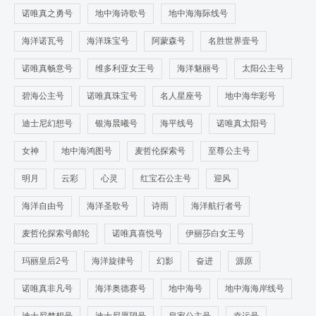
诺唯真之勇号
地中海诗歌号
地中海海际线号
海洋诺瓦号
海洋珠宝号
阿蒙森号
名胜世界壹号
诺唯真畅意号
维多利亚女王号
海洋魅丽号
太阳公主号
碧海公主号
诺唯真珠宝号
名人星座号
地中海华彩号
迪士尼幻想号
银海晨曦号
海平线号
诺唯真太阳号
女神
地中海鸿图号
麦哲伦探索号
至尊公主号
明月
云彩
心灵
红宝石公主号
迎风
海洋自由号
海洋圣歌号
诗雨
海洋航行者号
麦哲伦探索号邮轮
诺唯真喜悦号
伊丽莎白女王号
玛丽皇后2号
海洋旋律号
幻影
奋进
源原
诺唯真非凡号
海洋奥德赛号
地中海号
地中海海岸线号