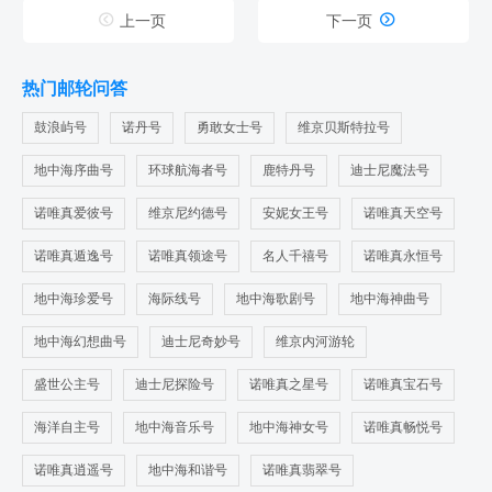
华丽号上的1200座剧场与电影院也可以关注一下，可以说是文


上一页
下一页
化与娱乐的璀璨明珠。世界级的表演与演出轮番上演，在旅程
中也能领略到艺术的魅力与震撼。电影院也是放松心灵的角
落，可以和家人朋友共享电影带来的欢笑与感动。，尽情沉浸
热门邮轮问答
在光影的世界里，也是美好的体验。地中海华丽号还有很多其
他类型的，可以自己去美亚邮轮旅游上面看。
鼓浪屿号
诺丹号
勇敢女士号
维京贝斯特拉号
地中海序曲号
环球航海者号
鹿特丹号
迪士尼魔法号
诺唯真爱彼号
维京尼约德号
安妮女王号
诺唯真天空号
诺唯真遁逸号
诺唯真领途号
名人千禧号
诺唯真永恒号
地中海珍爱号
海际线号
地中海歌剧号
地中海神曲号
地中海幻想曲号
迪士尼奇妙号
维京内河游轮
盛世公主号
迪士尼探险号
诺唯真之星号
诺唯真宝石号
海洋自主号
地中海音乐号
地中海神女号
诺唯真畅悦号
诺唯真逍遥号
地中海和谐号
诺唯真翡翠号