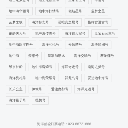
迪士尼梦想号
迪士尼愿望号
皇家公主号
幸运号
地中海华丽号
地中海抒情号
领航星号
蓝梦之星
蓝梦之歌
海洋标志号
诺唯真之晨号
指挥官夏古号
伯爵夫人号
地中海传奇号
海洋信天翁号
蓝宝石公主号
地中海欧罗巴号
海洋和悦号
云顶梦号
海洋绿洲号
地中海
梦想号
皇家加勒比
海洋交响号
赛琳娜号
维京长船
地中海辉煌号
海洋奇迹号
南海之梦号
海洋赞礼号
地中海荣耀号
祥龙岛号
爱达地中海号
长乐公主
伊敦号
爱达魔都号
海洋光谱号
海洋量子号
理想号
海洋邮轮订票电话：023-88721886