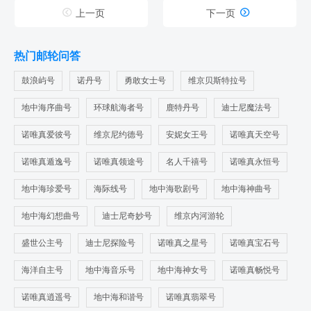


上一页
下一页
热门邮轮问答
鼓浪屿号
诺丹号
勇敢女士号
维京贝斯特拉号
地中海序曲号
环球航海者号
鹿特丹号
迪士尼魔法号
诺唯真爱彼号
维京尼约德号
安妮女王号
诺唯真天空号
诺唯真遁逸号
诺唯真领途号
名人千禧号
诺唯真永恒号
地中海珍爱号
海际线号
地中海歌剧号
地中海神曲号
地中海幻想曲号
迪士尼奇妙号
维京内河游轮
盛世公主号
迪士尼探险号
诺唯真之星号
诺唯真宝石号
海洋自主号
地中海音乐号
地中海神女号
诺唯真畅悦号
诺唯真逍遥号
地中海和谐号
诺唯真翡翠号