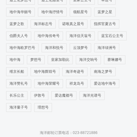
迪士尼梦想号
迪士尼愿望号
皇家公主号
幸运号
地中海华丽号
地中海抒情号
领航星号
蓝梦之星
蓝梦之歌
海洋标志号
诺唯真之晨号
指挥官夏古号
伯爵夫人号
地中海传奇号
海洋信天翁号
蓝宝石公主号
地中海欧罗巴号
海洋和悦号
云顶梦号
海洋绿洲号
地中海
梦想号
皇家加勒比
海洋交响号
赛琳娜号
维京长船
地中海辉煌号
海洋奇迹号
南海之梦号
海洋赞礼号
地中海荣耀号
祥龙岛号
爱达地中海号
长乐公主
伊敦号
爱达魔都号
海洋光谱号
海洋量子号
理想号
海洋邮轮订票电话：023-88721886