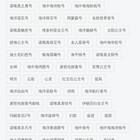
诺唯真之勇号
地中海诗歌号
地中海海际线号
海洋诺瓦号
海洋珠宝号
阿蒙森号
名胜世界壹号
诺唯真畅意号
维多利亚女王号
海洋魅丽号
太阳公主号
碧海公主号
诺唯真珠宝号
名人星座号
地中海华彩号
迪士尼幻想号
银海晨曦号
海平线号
诺唯真太阳号
女神
地中海鸿图号
麦哲伦探索号
至尊公主号
明月
云彩
心灵
红宝石公主号
迎风
海洋自由号
海洋圣歌号
诗雨
海洋航行者号
麦哲伦探索号邮轮
诺唯真喜悦号
伊丽莎白女王号
玛丽皇后2号
海洋旋律号
幻影
奋进
源原
诺唯真非凡号
海洋奥德赛号
地中海号
地中海海岸线号