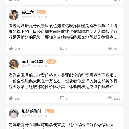
路，几十人的载客量全程一次性登陆免排队，节约更多时间来
登陆探险。
柴二六
Lv3
发布于：2025-12-01
看过海洋诺瓦号夜景应该也知道这艘探险船是南极探险21世界
邮轮旗下的，该公司拥有南极航线优先起航权，大大降低了行
程延迟缩短的风险，要知道前往南极的魔鬼地段就是德雷克海
峡，而选择该船仅用2小时的时间就可以直接踏上南极半岛，这



在南极探险邮轮中就占了很大的优势。至于它的船票就要看你
288
8
1680
选择几人舱了，人均大概在10w左右吧。
outlier0132
Lv3
发布于：2025-12-01
海洋诺瓦号船上收费价格表去美亚邮轮旅行官网咨询下客服，
一价全包船票大概在十万左右，也要看你选择的舱位和具体行
程天数哈，这艘邮轮性价比极高，体验南极是空海联航模式，
可以避开令人晕船的德雷克海峡，以更加舒适的状态到达南极



目的地。
120
9
1231
加盐的咖啡
Lv4
发布于：2025-12-01
海洋诺瓦号在哪里订船票便宜点，这个得出行前多做做功课，