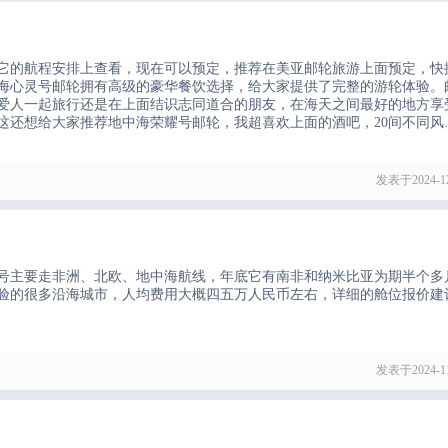
在它的航程安排上查看，现在可以预定，推荐在美亚邮轮旅游上面预定，快
海心灵号邮轮拥有高级的豪华餐饮选择，给大家提供了完整的游轮体验。
爱人一起旅行还是在上面结识志同道合的朋友，在海天之间最好的地方享
这还想给大家推荐地中海荣耀号邮轮，我超喜欢上面的酒吧，20间不同风
，在海上微醺几杯真的很快乐！
发表于2024-12
号主要走非洲、北欧、地中海航线，年底它有南非和纳米比亚为期半个多
验的很多沿海城市，人均费用大概四五万人民币左右，详细的舱位报价建
发表于2024-11