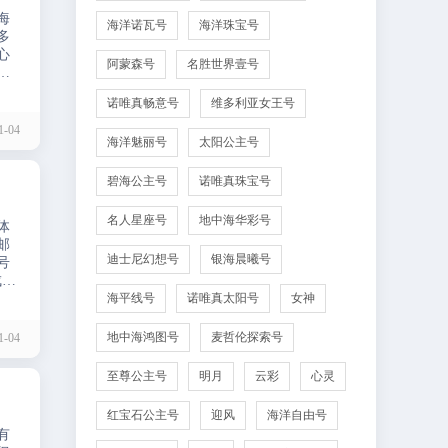
海
海洋诺瓦号
海洋珠宝号
多
心
阿蒙森号
名胜世界壹号
个
意
诺唯真畅意号
维多利亚女王号
-04
海洋魅丽号
太阳公主号
碧海公主号
诺唯真珠宝号
名人星座号
地中海华彩号
体
邮
迪士尼幻想号
银海晨曦号
号
成一
是
海平线号
诺唯真太阳号
女神
地中海鸿图号
麦哲伦探索号
-04
至尊公主号
明月
云彩
心灵
红宝石公主号
迎风
海洋自由号
有