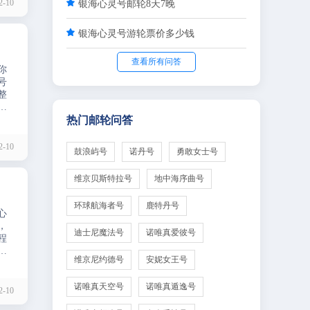
-10

银海心灵号邮轮8天7晚

银海心灵号游轮票价多少钱
查看所有问答
你
号
整
邮
很好
热门邮轮问答
-10
鼓浪屿号
诺丹号
勇敢女士号
维京贝斯特拉号
地中海序曲号
环球航海者号
鹿特丹号
心
，
迪士尼魔法号
诺唯真爱彼号
程
超
维京尼约德号
安妮女王号
诺唯真天空号
诺唯真遁逸号
-10