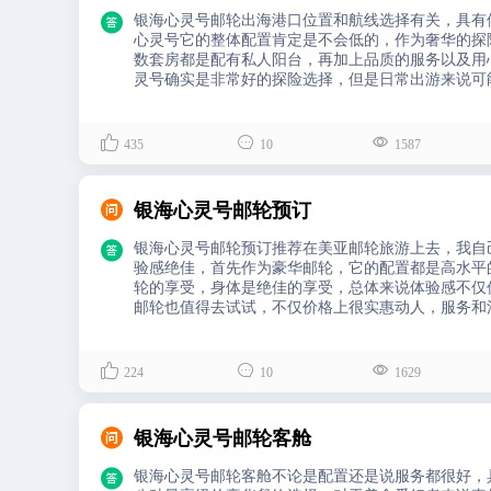

银海心灵号邮轮出海港口位置和航线选择有关，具有
心灵号它的整体配置肯定是不会低的，作为奢华的探险
数套房都是配有私人阳台，再加上品质的服务以及用
灵号确实是非常好的探险选择，但是日常出游来说可
选择。地中海荣耀号邮轮亚利桑那水上乐园很有度假
在水中畅游，都能尽情享受魅力无穷的大海与阳光。



435
10
1587

银海心灵号邮轮预订

银海心灵号邮轮预订推荐在美亚邮轮旅游上去，我自
验感绝佳，首先作为豪华邮轮，它的配置都是高水平
轮的享受，身体是绝佳的享受，总体来说体验感不仅
邮轮也值得去试试，不仅价格上很实惠动人，服务和
趟惊奇的探险！手持独门武器光枪，化身影片里的英
很不错的。



224
10
1629

银海心灵号邮轮客舱

银海心灵号邮轮客舱不论是配置还是说服务都很好，