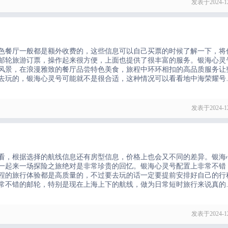
发表于2024-12
色餐厅一般都是额外收费的，这些信息可以自己买票的时候了解一下，将
邮轮旅游订票，操作起来很方便，上面也提供了很丰富的服务。银海心灵
风景，在浪漫雅致的餐厅品尝特色美食，旅程中环环相扣的高品质服务让
去玩的，银海心灵号可能就不是很合适，这种情况可以看看地中海荣耀号
F1模拟双赛车、虚拟迷宫、XD互动影院等等与科技结合的娱乐活动真的
发表于2024-12
看，根据选择的航线信息还有房型信息，价格上也会又不同的差异。银海
一起来一场探险之旅绝对是非常珍贵的回忆。银海心灵号配置上非常不错
程的旅行体验都是高质量的，不过要去玩的话一定要提前安排好自己的行
常不错的邮轮，特别是现在上海上下的航线，做为日常短时旅行来说真的
旅行增添了很多的乐趣。
发表于2024-12