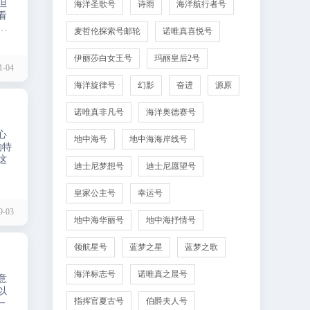
但
海洋圣歌号
诗雨
海洋航行者号
看
下
麦哲伦探索号邮轮
诺唯真喜悦号
伊丽莎白女王号
玛丽皇后2号
-04
海洋旋律号
幻影
奋进
源原
诺唯真非凡号
海洋奥德赛号
心
地中海号
地中海海岸线号
的特
这
迪士尼梦想号
迪士尼愿望号
皇家公主号
幸运号
-03
地中海华丽号
地中海抒情号
领航星号
蓝梦之星
蓝梦之歌
海洋标志号
诺唯真之晨号
意
以
指挥官夏古号
伯爵夫人号
一