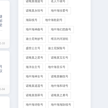
诺唯真领途号
名人千禧号
诺唯真永恒号
地中海珍爱号
捷
海际线号
地中海歌剧号
邮
受
格
地中海神曲号
地中海幻想曲号
迪士尼奇妙号
维京内河游轮
-10
盛世公主号
迪士尼探险号
诺唯真之星号
诺唯真宝石号
月
海洋自主号
地中海音乐号
议
地中海神女号
诺唯真畅悦号
诺唯真逍遥号
地中海和谐号
-04
诺唯真翡翠号
诺唯真之勇号
地中海诗歌号
地中海海际线号