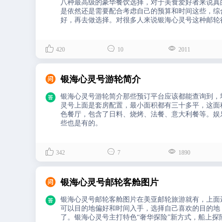
八种最高级的豪华餐饮选择，对于美食爱好者来说真
是依然还是需要配合考虑自己的预算和时间这些，综
好，再去做选择。对很多人来说银海心灵号这种邮轮
地中海荣耀号邮轮。地中海荣耀号上面也超级不错，
道，可尽情地在舒适的室内自在活动。



420
10
2011

银海心灵号游轮简介

银海心灵号游轮简介那些预订平台应该都能查询到，
灵号上面是套房配置，最小面积都有三十多平，这面
色餐厅，包含了日料、烧烤、法餐、意大利餐等。娱
些也是有的。



342
7
1890

银海心灵号邮轮客舱图片

银海心灵号邮轮客舱图片在美亚邮轮旅游就有，上面
可以目的地偏好和时间入手，选择自己喜欢的目的地
了。银海心灵号主打特色“奢华探险”新方式，船上