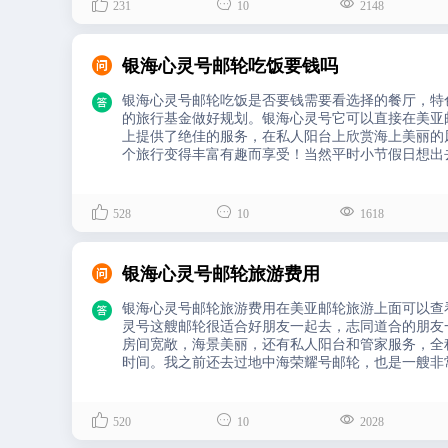



231
10
2148

银海心灵号邮轮吃饭要钱吗

银海心灵号邮轮吃饭是否要钱需要看选择的餐厅，特
的旅行基金做好规划。银海心灵号它可以直接在美亚
上提供了绝佳的服务，在私人阳台上欣赏海上美丽的
个旅行变得丰富有趣而享受！当然平时小节假日想出
轮，提前预定价格要划算很多，并且地中海荣耀号上
玩！



528
10
1618

银海心灵号邮轮旅游费用

银海心灵号邮轮旅游费用在美亚邮轮旅游上面可以查
灵号这艘邮轮很适合好朋友一起去，志同道合的朋友
房间宽敞，海景美丽，还有私人阳台和管家服务，全
时间。我之前还去过地中海荣耀号邮轮，也是一艘非
级方便。再加上地中海荣耀号上超多的精彩活动，给



520
10
2028