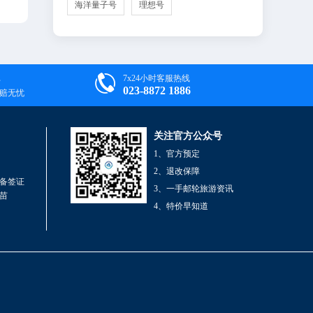
海洋量子号
理想号

7x24小时客服热线
023-8872 1886
退赔无忧
关注官方公众号
1、官方预定
2、退改保障
备签证
3、一手邮轮旅游资讯
苗
4、特价早知道