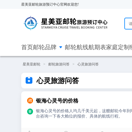
星美亚邮轮旅游预订中心官网欢迎您!

首页
邮轮品牌
邮轮航线
航期表
家庭定制
星美亚邮轮
>
邮轮旅游问答
>
心灵旅游问答

心灵旅游问答

银海心灵号的价格

银海心灵号的价格人均几千美元起，这艘邮轮今年到
台咨询一下各大舱位的报价、具体的航线行程。