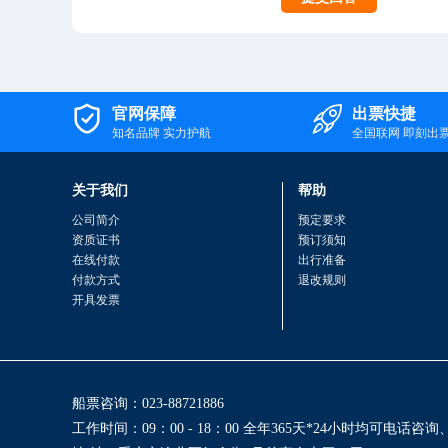


官网保障
出票快捷
知名品牌 实力护航
全国联网 即刻出
关于我们
帮助
公司简介
预定要求
资质证书
预订须知
在线付款
出行准备
付款方式
退改规则
开具发票
船票咨询：023-88721886
工作时间：09：00 - 18：00 全年365天*24小时均可电话咨