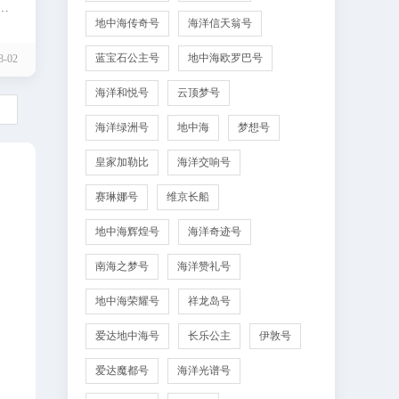
的
地中海传奇号
海洋信天翁号
蓝宝石公主号
地中海欧罗巴号
-02
海洋和悦号
云顶梦号

海洋绿洲号
地中海
梦想号
皇家加勒比
海洋交响号
赛琳娜号
维京长船
地中海辉煌号
海洋奇迹号
南海之梦号
海洋赞礼号
地中海荣耀号
祥龙岛号
爱达地中海号
长乐公主
伊敦号
爱达魔都号
海洋光谱号