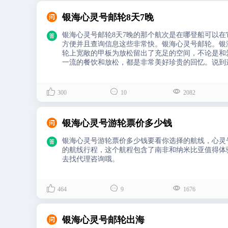

银海心灵号邮轮8天7晚

银海心灵号邮轮8天7晚的那个航次是在哪登船可以
方便并且查询信息这些非常快。银海心灵号邮轮。银
轮上宽敞的甲板为放松留出了充足的空间，不论是和
一流的餐饮和放松，都是非常美好珍贵的回忆。说到
的设酒廊和酒吧各有特色，每一间都是不一样的体验



300
10
2082

银海心灵号游轮票价多少钱

银海心灵号游轮票价多少钱要看你选择的航线，心灵
的航线行程，这个航程包含了南非和纳米比亚值得体
去找代理咨询哦。



464
9
1676

银海心灵号邮轮出海