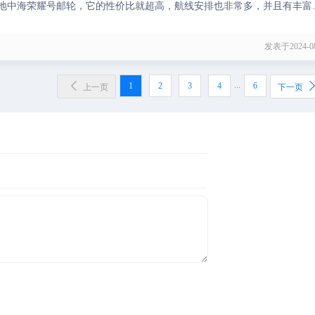
地中海荣耀号邮轮，它的性价比就超高，航线安排也非常多，并且有丰富
、氛围泳池等等，都是评价非常高的项目，可以去体验一下其中的快乐。
发表于2024-08

...
1
2
3
4
6
上一页
下一页