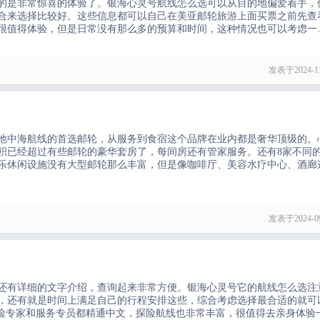
的是非常惊喜的体验了。银海心灵号航线怎么选可以从目的地偏爱着手，
合来选择比较好。这些信息都可以自己在美亚邮轮旅游上面买票之前先查
很值得体验，但是日常没有那么多的预算和时间，这种情况也可以考虑一
可以玩的项目很多，比如可以去打打保龄球，荣耀号配置了标准保龄球赛
发表于2024-11
地中海航线的首选邮轮，从服务到食宿这个品牌在业内都是奢华顶级的。
积已经超过有些邮轮的豪华套房了，每间房还有管家服务。还有8家不同
乐休闲设施没有大型邮轮那么丰富，但是像咖啡厅、美容水疗中心、酒廊
发表于2024-09
还有详细的文字介绍，查询起来非常方便。银海心灵号它的航线怎么选注
，还有就是时间上满足自己的行程安排这些，综合考虑选择最合适的就可
探险专家和服务专员都精通中文，探险航线也非常丰富，很值得去亲身体验