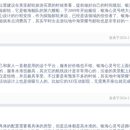
位置建议在美亚邮轮旅游买票的时候查看，提前做好自己的时间规划。银
邮轮，它是银海舰队的第六艘船，于2009年开始服役，银海心灵号绝大
心设计的行程安排，作为探险邮轮来说，已经是该领域的佼佼者了。银海
能就有点消费高了，其实平时出去游玩地中海荣耀号邮轮也是非常好的一
的氛围感，可以体验刺激的滑水道，可以来一场水上排球比赛，也可以肆
发表于2024-11
己和家人一直都是用的这个平台，服务好价格也不错。银海心灵号它上面
的，服务水准也极高，其次它的航线设计是非常用心的，沿途的美景配上
仅是惊艳，并且极具享受。不过要是有预算不多的时候，其实地中海荣耀
活动设计上也是很吸引人的。比如它的XD互动影院，无需离开座位就完
雄，和朋友一起战斗在星河璀璨的宇宙中，赢得最终的胜利。这种体验还
发表于2024-11
具体的配置需要看具体的房型，但是总体都是高水准的。银海心灵号还拥