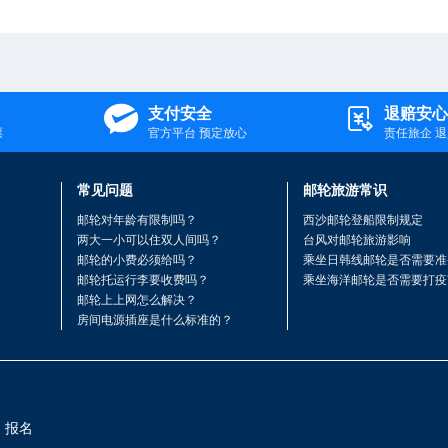


支付安全
退赔安心
票
官方平台 预定放心
责任旅企 
常见问题
邮轮旅游常识
邮轮对年龄有限制吗？
西沙邮轮登船限制规定
两大一小可以住双人间吗？
台风对邮轮旅游影响
邮轮的小费必须给吗？
乘坐日韩线邮轮是否需要准
邮轮托运行李要收费吗？
乘坐海洋邮轮是否需要打疫
邮轮上上网怎么解决？
房间电源插座是什么标准的？
询、报名