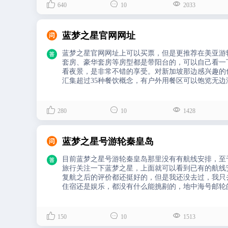



640
10
2033

蓝梦之星官网网址

蓝梦之星官网网址上可以买票，但是更推荐在美亚游
套房、豪华套房等房型都是带阳台的，可以自己看一
看夜景，是非常不错的享受。对新加坡那边感兴趣的
汇集超过35种餐饮概念，有户外用餐区可以饱览无



280
10
1428

蓝梦之星号游轮秦皇岛

目前蓝梦之星号游轮秦皇岛那里没有有航线安排，至
旅行关注一下蓝梦之星，上面就可以看到已有的航线
复航之后的评价都还挺好的，但是我还没去过，我只
住宿还是娱乐，都没有什么能挑剔的，地中海号邮轮
受着海上潮湿微咸的海风，为我们的身体注入新的活



150
10
1513