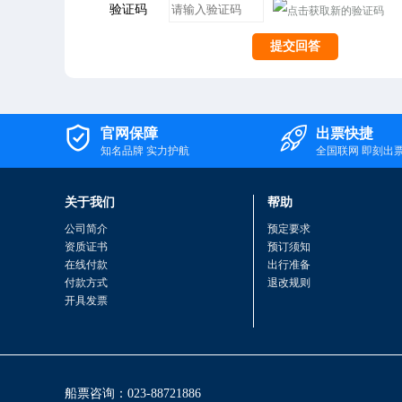
验证码
提交回答


官网保障
出票快捷
知名品牌 实力护航
全国联网 即刻出
关于我们
帮助
公司简介
预定要求
资质证书
预订须知
在线付款
出行准备
付款方式
退改规则
开具发票
船票咨询：023-88721886