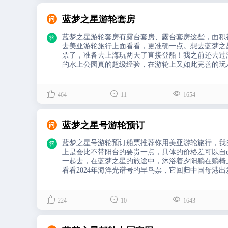

蓝梦之星游轮套房

蓝梦之星游轮套房有露台套房、露台套房这些，面积
去美亚游轮旅行上面看看，更准确一点。想去蓝梦之
票了，准备去上海玩两天了直接登船！我之前还去过
的水上公园真的超级经验，在游轮上又如此完善的玩



464
11
1654

蓝梦之星号游轮预订

蓝梦之星号游轮预订船票推荐你用美亚游轮旅行，我
上是会比不带阳台的要贵一点，具体的价格差可以自
一起去，在蓝梦之星的旅途中，沐浴着夕阳躺在躺椅
看看2024年海洋光谱号的早鸟票，它回归中国母港
惠太多了。而且海洋光谱号餐饮服务也是其一大特色
客可以尝试不同的美食，享受美食之旅。



224
10
1643