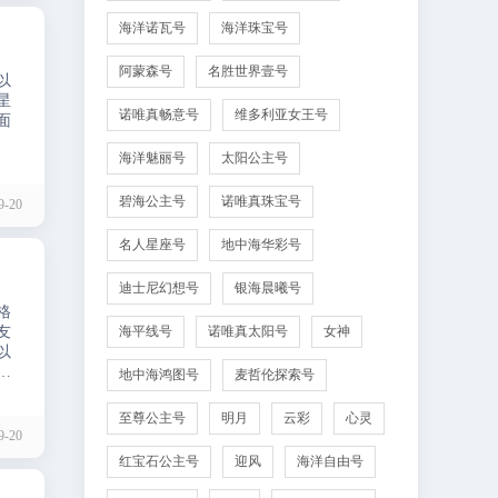
海洋诺瓦号
海洋珠宝号
阿蒙森号
名胜世界壹号
以
星
诺唯真畅意号
维多利亚女王号
面
海洋魅丽号
太阳公主号
碧海公主号
诺唯真珠宝号
-20
名人星座号
地中海华彩号
迪士尼幻想号
银海晨曦号
格
友
海平线号
诺唯真太阳号
女神
以
实
地中海鸿图号
麦哲伦探索号
游
至尊公主号
明月
云彩
心灵
-20
红宝石公主号
迎风
海洋自由号