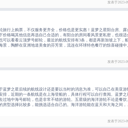
发表于2023-09
轮旅行上购票，不仅服务更齐全，价格也是更实惠！蓝梦之星阳台房、露
下价格喝其他信息再选自己合适的，有阳台的房间看风景更私密，也很适
也可以看看云顶梦号邮轮，最近的航线安排有3条，都是再新加坡上下，
边海景，陶醉在亚洲地道美食的芬芳里，流连在环球特色餐厅的惊喜碰撞中
发表于2023-09
于蓝梦之星后续的航线设计还是要以当时的消息为准，可以自己在美亚游
安排，近期的一条航线是在上海登船的，具体行程可以自行查阅。蓝梦之
去过地中海号邮轮，也是非常不错的游轮。五星级的海洋游轮不论是餐饮
的房型选择比较多，能挑选适合自己的。海洋游轮能在蓝天和大海之间，
力，有时间的朋友一定要去体验一番。
发表于2023-09