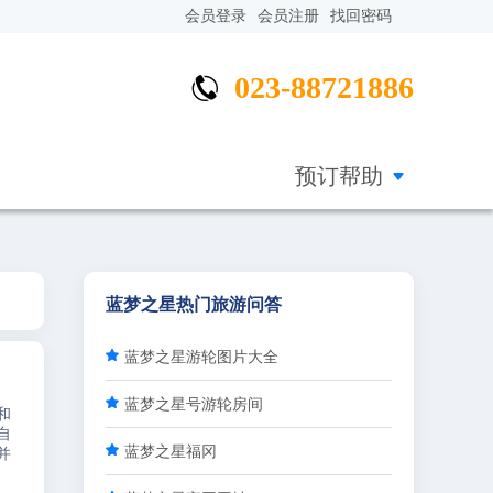
会员登录
会员注册
找回密码
023-88721886


预订帮助
蓝梦之星热门旅游问答

蓝梦之星游轮图片大全

蓝梦之星号游轮房间
和
自

蓝梦之星福冈
并