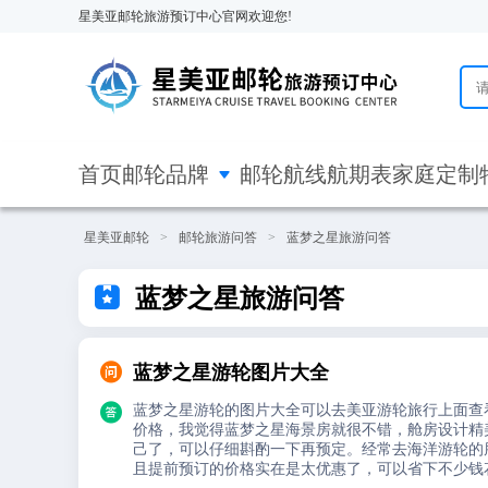
星美亚邮轮旅游预订中心官网欢迎您!

首页
邮轮品牌
邮轮航线
航期表
家庭定制
星美亚邮轮
>
邮轮旅游问答
>
蓝梦之星旅游问答

蓝梦之星旅游问答

蓝梦之星游轮图片大全

蓝梦之星游轮的图片大全可以去美亚游轮旅行上面查
价格，我觉得蓝梦之星海景房就很不错，舱房设计精
己了，可以仔细斟酌一下再预定。经常去海洋游轮的朋
且提前预订的价格实在是太优惠了，可以省下不少钱