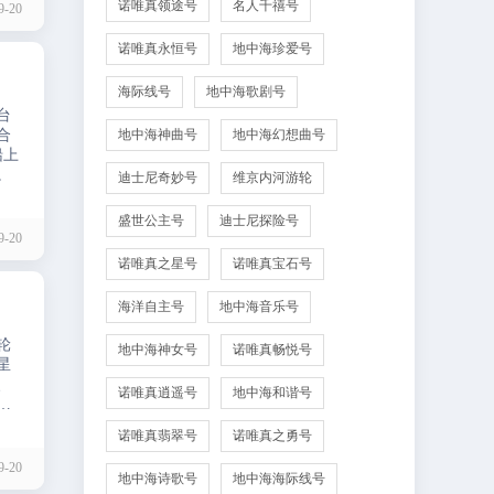
诺唯真领途号
名人千禧号
-20
诺唯真永恒号
地中海珍爱号
海际线号
地中海歌剧号
台
合
地中海神曲号
地中海幻想曲号
船上
。
迪士尼奇妙号
维京内河游轮
盛世公主号
迪士尼探险号
-20
诺唯真之星号
诺唯真宝石号
海洋自主号
地中海音乐号
轮
地中海神女号
诺唯真畅悦号
星
、
诺唯真逍遥号
地中海和谐号
感
诺唯真翡翠号
诺唯真之勇号
-20
地中海诗歌号
地中海海际线号