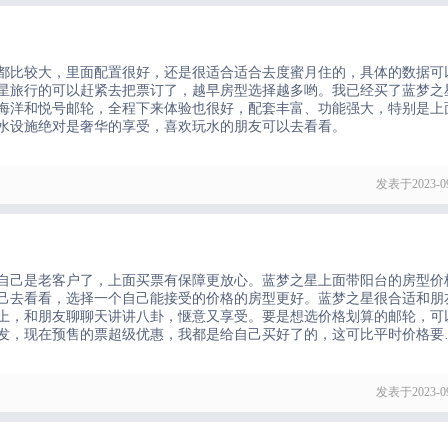
都比较大，里面配置很好，还是很适合适合去度蜜月住的，具体的数据可
星旅行的可以赶紧去把票订了，越早房型选择越多哟。我已经买了蓝梦之
海洋和悦号邮轮，全程下来体验也很好，配套丰富、功能强大，特别是上
水设施绝对是奢华的享受，喜欢玩水的朋友可以去看看。
发表于2023-09
自己是老客户了，上面买票有保障更放心。蓝梦之星上面带阳台的房型价
己去看看，选择一个自己能接受的价格的房型更好。蓝梦之星很合适和朋
上，和朋友聊聊天讲讲八卦，惬意又享受。要是想选价格划算的邮轮，可
出发，现在预售的票超级优惠，我都是给自己买好了的，这可比平时价格要
。邮轮上有多个餐厅，提供各种美食，包括中式、西式、日式、韩式等。
发表于2023-09