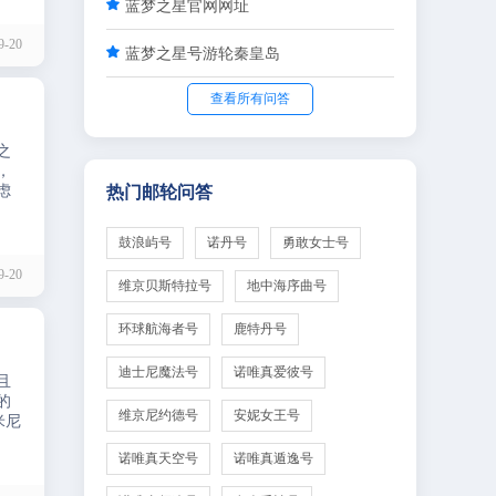

蓝梦之星官网网址
-20

蓝梦之星号游轮秦皇岛
查看所有问答
之
，
虑
热门邮轮问答
鼓浪屿号
诺丹号
勇敢女士号
-20
维京贝斯特拉号
地中海序曲号
环球航海者号
鹿特丹号
迪士尼魔法号
诺唯真爱彼号
且
的
维京尼约德号
安妮女王号
米尼
诺唯真天空号
诺唯真遁逸号