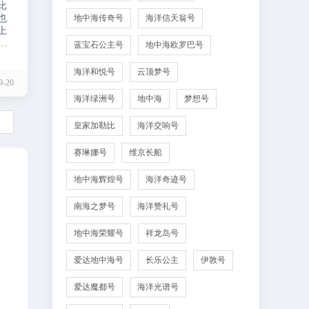
比
也
地中海传奇号
海洋信天翁号
上
，
蓝宝石公主号
地中海欧罗巴号
海洋和悦号
云顶梦号
-20
海洋绿洲号
地中海
梦想号

皇家加勒比
海洋交响号
赛琳娜号
维京长船
地中海辉煌号
海洋奇迹号
南海之梦号
海洋赞礼号
地中海荣耀号
祥龙岛号
爱达地中海号
长乐公主
伊敦号
爱达魔都号
海洋光谱号