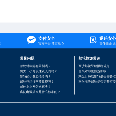


支付安全
退赔安心
票
官方平台 预定放心
责任旅企 
常见问题
邮轮旅游常识
邮轮对年龄有限制吗？
西沙邮轮登船限制规定
两大一小可以住双人间吗？
台风对邮轮旅游影响
邮轮的小费必须给吗？
乘坐日韩线邮轮是否需要准
邮轮托运行李要收费吗？
乘坐海洋邮轮是否需要打疫
邮轮上上网怎么解决？
房间电源插座是什么标准的？