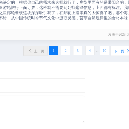
来决定的，根据你自己的需求来选择就行了，房型里面有的是带阳台的，
亚游轮旅行上面订票，这样就不需要到处找这些信息，上面都有标注。我
之星邮轮餐饮这块深深吸引我了，在邮轮上撸串真的太惊喜了吧，那个海
不错，从中国传统时令节气文化中汲取灵感，荟萃自然规律里的食材本味
客的味蕾与心灵，探索属于东方的食物密码，这谁不喜欢。
发表于2023-09

...
1
2
3
4
10
上一页
下一页