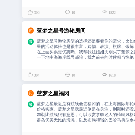



306
10
1822

蓝梦之星号游轮房间

蓝梦之星号游轮房型的选择还是要看你的需求，比如
星的活动体验也是很丰富，购物、表演、棋牌、锻炼
在上面买票更优惠哟。我帮我姐姐姐夫刚买了蓝梦之
一下地中海海岸线号邮轮，我之前去的时候相当惊艳



304
10
1618

蓝梦之星福冈

蓝梦之星最近是有航线会去福冈的，在上海国际邮轮
价格实惠。蓝梦之星我最近倒是在关注，到那时还没
加勒比航线很有意思，可以欣赏拿骚迷人的殖民风格建筑
群岛优美无比的海滩，以及布局和谐的巴哈马典型乡