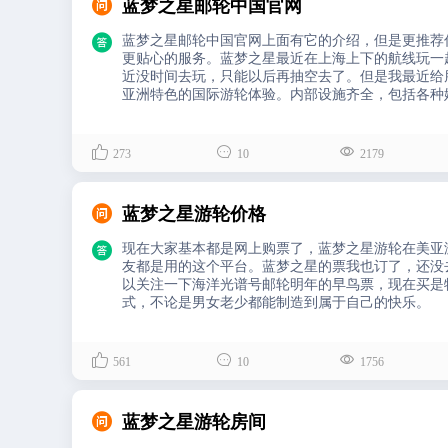

蓝梦之星邮轮中国官网

蓝梦之星邮轮中国官网上面有它的介绍，但是更推荐
更贴心的服务。蓝梦之星最近在上海上下的航线玩一
近没时间去玩，只能以后再抽空去了。但是我最近给
亚洲特色的国际游轮体验。内部设施齐全，包括各种
动，邮轮上还设有多个餐厅，提供各种美食，中餐、



273
10
2179

蓝梦之星游轮价格

现在大家基本都是网上购票了，蓝梦之星游轮在美亚
友都是用的这个平台。蓝梦之星的票我也订了，还没
以关注一下海洋光谱号邮轮明年的早鸟票，现在买是
式，不论是男女老少都能制造到属于自己的快乐。



561
10
1756

蓝梦之星游轮房间