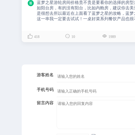

蓝梦之星游轮房间价格贵不贵是要看你的选择的房型
如阳台房，有的没有阳台，比如内舱房，建议你去美
是很想去所以最近在上面看了蓝梦之星的攻略，蓝梦
这一串我一定要去试试！一桌好菜系列餐饮产品也很
彰显传统文化中的民族特色，用时令风味涵养邮轮游



418
10
1989
游客姓名
手机号码
留言内容