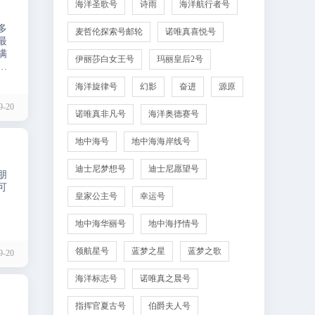
海洋圣歌号
诗雨
海洋航行者号
多
麦哲伦探索号邮轮
诺唯真喜悦号
最
满
伊丽莎白女王号
玛丽皇后2号
活
海洋旋律号
幻影
奋进
源原
-20
诺唯真非凡号
海洋奥德赛号
地中海号
地中海海岸线号
迪士尼梦想号
迪士尼愿望号
朋
可
皇家公主号
幸运号
地中海华丽号
地中海抒情号
领航星号
蓝梦之星
蓝梦之歌
-20
海洋标志号
诺唯真之晨号
指挥官夏古号
伯爵夫人号