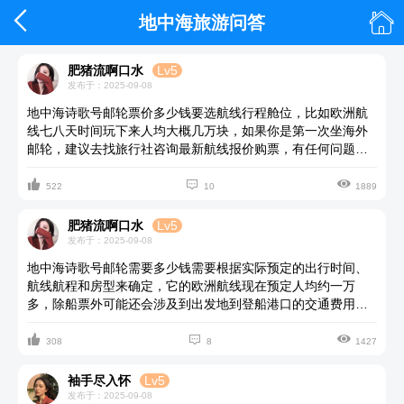


地中海旅游问答
肥猪流啊口水
Lv5
发布于：2025-09-08
地中海诗歌号邮轮票价多少钱要选航线行程舱位，比如欧洲航
线七八天时间玩下来人均大概几万块，如果你是第一次坐海外
邮轮，建议去找旅行社咨询最新航线报价购票，有任何问题他
们都有专人解答负责，邮轮公司的各种优惠活动他们也是第一



时间知晓的。
522
10
1889
肥猪流啊口水
Lv5
发布于：2025-09-08
地中海诗歌号邮轮需要多少钱需要根据实际预定的出行时间、
航线航程和房型来确定，它的欧洲航线现在预定人均约一万
多，除船票外可能还会涉及到出发地到登船港口的交通费用，
停靠欧洲国家的签证，船上每天的服务费以及个人额外消费。



308
8
1427
袖手尽入怀
Lv5
发布于：2025-09-08