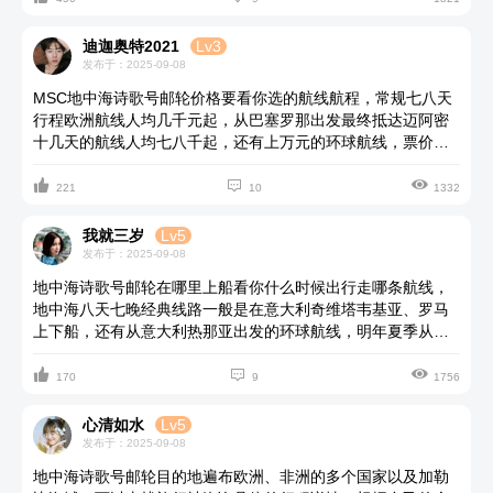
迪迦奥特2021
Lv3
发布于：2025-09-08
MSC地中海诗歌号邮轮价格要看你选的航线航程，常规七八天
行程欧洲航线人均几千元起，从巴塞罗那出发最终抵达迈阿密
十几天的航线人均七八千起，还有上万元的环球航线，票价可
能会根据季节、市场需求有所变动，建议去咨询正规旅行社咨



询预订行程线路，预订前随时关注邮轮公司的促销活动。
221
10
1332
我就三岁
Lv5
发布于：2025-09-08
地中海诗歌号邮轮在哪里上船看你什么时候出行走哪条航线，
地中海八天七晚经典线路一般是在意大利奇维塔韦基亚、罗马
上下船，还有从意大利热那亚出发的环球航线，明年夏季从美
国出发的阿拉斯加航线等，这些线路都各有看点，巡游停靠的



港口城市和景点繁多，可以根据自己的个人喜好、出游时间选
170
9
1756
择合适的航线体验。
心清如水
Lv5
发布于：2025-09-08
地中海诗歌号邮轮目的地遍布欧洲、非洲的多个国家以及加勒