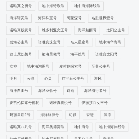
诺唯真之勇号
地中海诗歌号
地中海海际线号
海洋诺瓦号
海洋珠宝号
阿蒙森号
名胜世界壹号
诺唯真畅意号
维多利亚女王号
海洋魅丽号
太阳公主号
碧海公主号
诺唯真珠宝号
名人星座号
地中海华彩号
迪士尼幻想号
银海晨曦号
海平线号
诺唯真太阳号
女神
地中海鸿图号
麦哲伦探索号
至尊公主号
明月
云彩
心灵
红宝石公主号
迎风
海洋自由号
海洋圣歌号
诗雨
海洋航行者号
麦哲伦探索号邮轮
诺唯真喜悦号
伊丽莎白女王号
玛丽皇后2号
海洋旋律号
幻影
奋进
源原
诺唯真非凡号
海洋奥德赛号
地中海号
地中海海岸线号