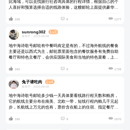
比海域，可以去找旅行社咨询具体的行程详情，根据自己的个
人喜好和预算选择合适的线路体验，这艘邮轮上面提供豪华舒
适的住宿环境，还有丰富的娱乐活动和多家美食餐厅，挺适合



带上家人去度假轻松游的。
336
8
1277
sunrong302
Lv3
发布于：2025-09-08
地中海诗歌号邮轮有中餐吗肯定是有的，不过海外航线的餐食
主要还是以西式为主，邮轮票里面包含的餐饮服务有免费自助
餐厅和特色主餐厅，会供应国际美食和当地的特色菜肴，上面
大部分都是老人或者带孩子出游的家庭，所以多数菜品都会迎



合他们口味这点不用担心，如果是有特殊饮食需求可以提前告
340
9
1739
知船上的工作人员。
兔子请吃肉
Lv4
发布于：2025-09-08
地中海诗歌号邮轮多少钱一天具体要看线路行程天数和舱房，
它的航线主要分布在南美、北欧一带，短线行程内舱几千元起
步，长航线上万元的也有，票价含在船上的住宿、指定餐厅饮
食和娱乐设施活动，通常不包括服务费、机票、签证和岸上游



产品，如果在费用方面觉得麻烦也可以跟团买一价全含的服
160
9
1670
务。