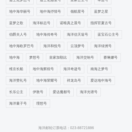
迪士尼梦想号
迪士尼愿望号
皇家公主号
幸运号
地中海华丽号
地中海抒情号
领航星号
蓝梦之星
蓝梦之歌
海洋标志号
诺唯真之晨号
指挥官夏古号
伯爵夫人号
地中海传奇号
海洋信天翁号
蓝宝石公主号
地中海欧罗巴号
海洋和悦号
云顶梦号
海洋绿洲号
地中海
梦想号
皇家加勒比
海洋交响号
赛琳娜号
维京长船
地中海辉煌号
海洋奇迹号
南海之梦号
海洋赞礼号
地中海荣耀号
祥龙岛号
爱达地中海号
长乐公主
伊敦号
爱达魔都号
海洋光谱号
海洋量子号
理想号
海洋邮轮订票电话：023-88721886