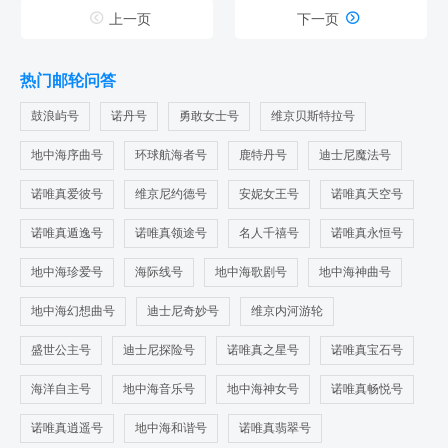


上一页
下一页
热门邮轮问答
鼓浪屿号
诺丹号
勇敢女士号
维京贝斯特拉号
地中海序曲号
环球航海者号
鹿特丹号
迪士尼魔法号
诺唯真爱彼号
维京尼约德号
安妮女王号
诺唯真天空号
诺唯真遁逸号
诺唯真领途号
名人千禧号
诺唯真永恒号
地中海珍爱号
海际线号
地中海歌剧号
地中海神曲号
地中海幻想曲号
迪士尼奇妙号
维京内河游轮
盛世公主号
迪士尼探险号
诺唯真之星号
诺唯真宝石号
海洋自主号
地中海音乐号
地中海神女号
诺唯真畅悦号
诺唯真逍遥号
地中海和谐号
诺唯真翡翠号