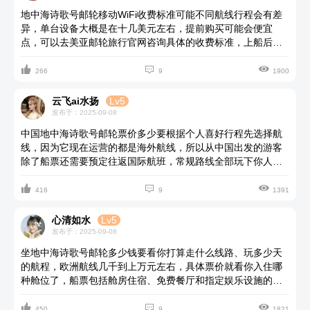
地中海诗歌号邮轮移动WiFi收费标准可能不同航线行程会有差
异，单台设备大概是在十几美元左右，提前购买可能会便宜
点，可以去美亚邮轮旅行官网咨询具体的收费标准，上船后也
会有网络套餐价格表供游客选择，买不买看个人对网络的需求



吧，如果你想一直保持和外界的联系，或者是处理工作需要就
266
9
1900
可以购买，不怎么用到手机想好好放松身心体验船上的吃住娱
乐就没必要买了。
云飞ai水扬
Lv5
发布于：2025-09-08
中国地中海诗歌号邮轮票价多少要根据个人喜好行程先选择航
线，因为它现在运营的都是海外航线，所以从中国出发的游客
除了船票还需要预定往返国际航班，常规路线全部玩下你人均
几万块，还要看你选择的舱位和出发时间，不同舱位不同季节



的票价也是会有很大差异的。可以联系正规专业旅行社预订有
416
9
1391
保障实惠的邮轮票。
心清如水
Lv5
发布于：2025-09-08
坐地中海诗歌号邮轮多少钱要看你打算走什么线路、玩多少天
的航程，欧洲航线几千到上万元左右，具体票价就看你入住哪
种舱位了，船票包括舱房住宿、免费餐厅和指定娱乐设施的使
用，港务税费，签证、以及私人消费自理，美亚邮轮旅行官网



都有最新的航线舱位价格以及各种费用明细可以去咨询下。
450
9
1821